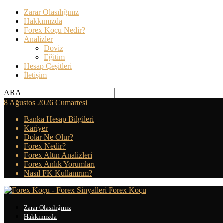
Zarar Olasılığınız
Hakkımızda
Forex Koçu Nedir?
Analizler
Doviz
Eğitim
Hesap Çeşitleri
İletişim
ARA
8 Ağustos 2026 Cumartesi
Banka Hesap Bilgileri
Kariyer
Dolar Ne Olur?
Forex Nedir?
Forex Altın Analizleri
Forex Anlık Yorumları
Nasıl FK Kullanırım?
Forex Koçu
Zarar Olasılığınız
Hakkımızda