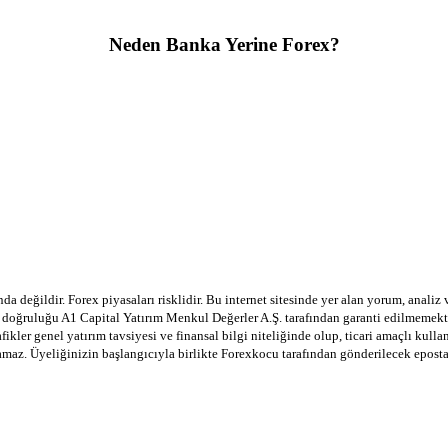
Neden Banka Yerine Forex?
a değildir. Forex piyasaları risklidir. Bu internet sitesinde yer alan yorum, analiz
in doğruluğu A1 Capital Yatırım Menkul Değerler A.Ş. tarafından garanti edilmemekte
afikler genel yatırım tavsiyesi ve finansal bilgi niteliğinde olup, ticari amaçlı ku
lamaz. Üyeliğinizin başlangıcıyla birlikte Forexkocu tarafından gönderilecek epost