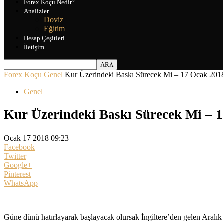
Forex Koçu Nedir?
Analizler
Doviz
Eğitim
Hesap Çeşitleri
İletişim
Forex Koçu
Genel
Kur Üzerindeki Baskı Sürecek Mi – 17 Ocak 201
Genel
Kur Üzerindeki Baskı Sürecek Mi – 
Ocak 17 2018 09:23
Facebook
Twitter
Google+
Pinterest
WhatsApp
Güne dünü hatırlayarak başlayacak olursak İngiltere’den gelen Aralık 