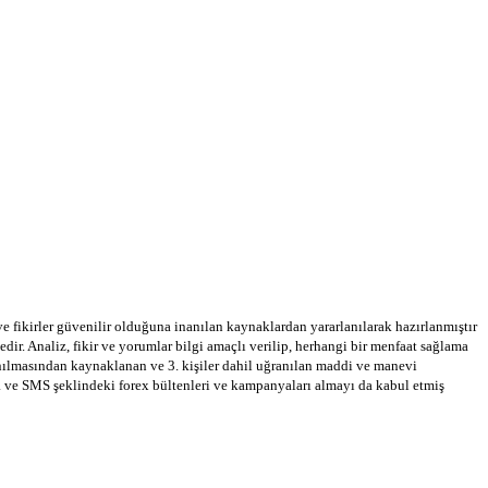
 ve fikirler güvenilir olduğuna inanılan kaynaklardan yararlanılarak hazırlanmıştır
dir. Analiz, fikir ve yorumlar bilgi amaçlı verilip, herhangi bir menfaat sağlama
llanılmasından kaynaklanan ve 3. kişiler dahil uğranılan maddi ve manevi
a ve SMS şeklindeki forex bültenleri ve kampanyaları almayı da kabul etmiş