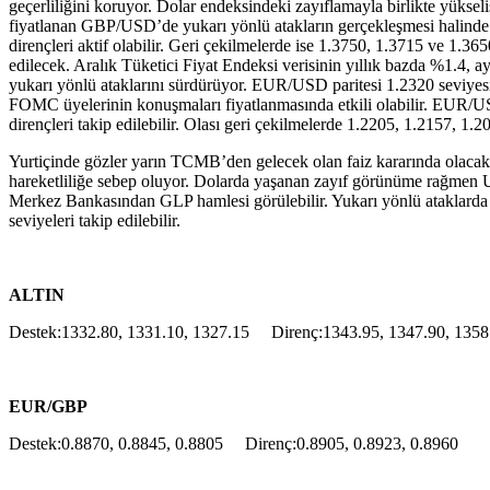
geçerliliğini koruyor. Dolar endeksindeki zayıflamayla birlikte yükseli
fiyatlanan GBP/USD’de yukarı yönlü atakların gerçekleşmesi halinde t
dirençleri aktif olabilir. Geri çekilmelerde ise 1.3750, 1.3715 ve 1.36
edilecek. Aralık Tüketici Fiyat Endeksi verisinin yıllık bazda %1.4, a
yukarı yönlü ataklarını sürdürüyor. EUR/USD paritesi 1.2320 seviyesini
FOMC üyelerinin konuşmaları fiyatlanmasında etkili olabilir. EUR/USD 
dirençleri takip edilebilir. Olası geri çekilmelerde 1.2205, 1.2157, 1.20
Yurtiçinde gözler yarın TCMB’den gelecek olan faiz kararında olaca
hareketliliğe sebep oluyor. Dolarda yaşanan zayıf görünüme rağmen US
Merkez Bankasından GLP hamlesi görülebilir. Yukarı yönlü ataklarda ta
seviyeleri takip edilebilir.
ALTIN
Destek:1332.80, 1331.10, 1327.15 Direnç:1343.95, 1347.90, 1358
EUR/GBP
Destek:0.8870, 0.8845, 0.8805 Direnç:0.8905, 0.8923, 0.8960