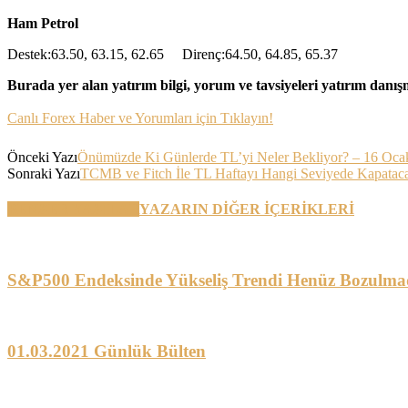
Ham Petrol
Destek:63.50, 63.15, 62.65 Direnç:64.50, 64.85, 65.37
Burada yer alan yatırım bilgi, yorum ve tavsiyeleri yatırım danı
Canlı Forex Haber ve Yorumları için Tıklayın!
Önceki Yazı
Önümüzde Ki Günlerde TL’yi Neler Bekliyor? – 16 Oca
Sonraki Yazı
TCMB ve Fitch İle TL Haftayı Hangi Seviyede Kapatac
BENZER YAZILAR
YAZARIN DİĞER İÇERİKLERİ
S&P500 Endeksinde Yükseliş Trendi Henüz Bozulma
01.03.2021 Günlük Bülten