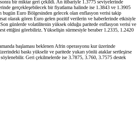
onra bir miktar geri çekildi. An itibariyle 1.3775 seviyelerinde
rinde gerçekleşebilecek bir fiyatlama halinde ise 1.3843 ve 1.3905
ndan bugün Euro Bölgesinden gelecek olan enflasyon verisi takip
at olarak gören Euro gelen pozitif verilerin ve haberlerinde etkisiyle
 Son günlerde volatilitenin yüksek olduğu paritede enflasyon verisi ve
t ettiğini görebiliriz. Yükselişin sürmesiyle beraber 1.2335, 1.2420
 zamanda başlaması beklenen Afrin operasyonu kur üzerinde
rindeki baskı yükselir ve paritede yukarı yönlü ataklar sertleşirse
söylenebilir. Geri çekilmelerde ise 3.7875, 3.760, 3.7575 destek