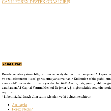
CANLI FOREX DESTEK ODASI GİRİŞ
Yasal Uyarı
Burada yer alan yatırım bilgi, yorum ve tavsiyeleri yatırım danışmanlığı kapsamınd
ve analistlerimizin kişisel görüşlerini yansıtmaktadır. Kullanılan tablo grafikler
amacı güdülmemektedir. Sitede yer alan her türlü Analiz, fikir, yorum, tablo ve gr
zararlardan A1 Capital Yatırım Menkul Değerler A.Ş. hiçbir şekilde sorumlu tutu
sayılırsınız.
*Şirketimiz kaldıraçlı alım-satım işlemleri yetki belgesine sahiptir.
Anasayfa
Forex Nedir?