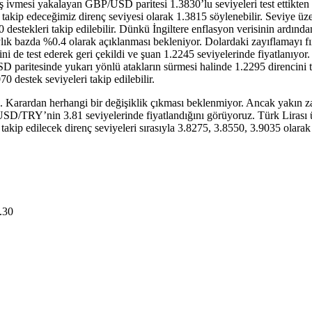
ş ivmesi yakalayan GBP/USD paritesi 1.3830’lu seviyeleri test ettikten s
akip edeceğimiz direnç seviyesi olarak 1.3815 söylenebilir. Seviye üze
50 destekleri takip edilebilir. Dünkü İngiltere enflasyon verisinin ardı
ylık bazda %0.4 olarak açıklanması bekleniyor. Dolardaki zayıflamayı fırs
 de test ederek geri çekildi ve şuan 1.2245 seviyelerinde fiyatlanıyor.
paritesinde yukarı yönlü atakların sürmesi halinde 1.2295 direncini tes
70 destek seviyeleri takip edilebilir.
k. Karardan herhangi bir değişiklik çıkması beklenmiyor. Ancak yakın
D/TRY’nin 3.81 seviyelerinde fiyatlandığını görüyoruz. Türk Lirası üze
kip edilecek direnç seviyeleri sırasıyla 3.8275, 3.8550, 3.9035 olarak 
.30