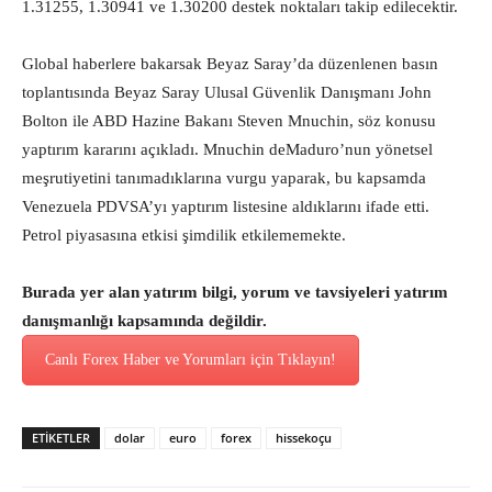
1.31255, 1.30941 ve 1.30200 destek noktaları takip edilecektir.
Global haberlere bakarsak Beyaz Saray’da düzenlenen basın
toplantısında Beyaz Saray Ulusal Güvenlik Danışmanı John
Bolton ile ABD Hazine Bakanı Steven Mnuchin, söz konusu
yaptırım kararını açıkladı. Mnuchin deMaduro’nun yönetsel
meşrutiyetini tanımadıklarına vurgu yaparak, bu kapsamda
Venezuela PDVSA’yı yaptırım listesine aldıklarını ifade etti.
Petrol piyasasına etkisi şimdilik etkilememekte.
Burada yer alan yatırım bilgi, yorum ve tavsiyeleri yatırım
danışmanlığı kapsamında değildir.
Canlı Forex Haber ve Yorumları için Tıklayın!
ETİKETLER
dolar
euro
forex
hissekoçu