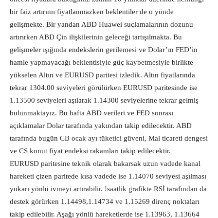
bir faiz artırımı fiyatlanmazken beklentiler de o yönde
gelişmekte. Bir yandan ABD Huawei suçlamalarının dozunu
artırırken ABD Çin ilişkilerinin geleceği tartışılmakta. Bu
gelişmeler ışığında endekslerin gerilemesi ve Dolar’ın FED’in
hamle yapmayacağı beklentisiyle güç kaybetmesiyle birlikte
yükselen Altın ve EURUSD paritesi izledik. Altın fiyatlarında
tekrar 1304.00 seviyeleri görülürken EURUSD paritesinde ise
1.13500 seviyeleri aşılarak 1.14300 seviyelerine tekrar gelmiş
bulunmaktayız. Bu hafta ABD verileri ve FED sonrası
açıklamalar Dolar tarafında yakından takip edilecektir. ABD
tarafında bugün CB ocak ayı tüketici güveni, Mal ticareti dengesi
ve CS konut fiyat endeksi rakamları takip edilecektir.
EURUSD paritesine teknik olarak bakarsak uzun vadede kanal
hareketi çizen paritede kısa vadede ise 1.14070 seviyesi aşılması
yukarı yönlü ivmeyi artırabilir. !saatlik grafikte RSİ tarafından da
destek görürken 1.14498,1.14734 ve 1.15269 direnç noktaları
takip edilebilir. Aşağı yönlü hareketlerde ise 1.13963, 1.13664