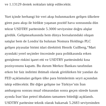
ve 1.13129 destek noktaları takip edilecektir.
Yurt içinde herhangi bir veri akışı bulunmazken gelişen ülkelere
giren para akışı ile birlikte yaşanan pozitif hava sonrasında dün
tekrar USDTRY paritesinde 5.3000 seviyesine doğru alışlar
gördük. Gelişmearkasında hem dünya borsalarındaki oluşan
satışlar hem de Londra’da bulunan Nomura Holdings PLC
gelişen piyasalar birimi idari direktörü Henrik Gullberg,“Mart
ayındaki yerel seçimler öncesinde para politikasında erken
genişleme riskini işaret etti ve USDTRY paritesindeki kısa
pozisyonunu kapattı. Bu durum Merkez Bankası tarafından
erken bir faiz indirimi ihtimali olarak görülürken bir yandan da
FED açıklamaları gelişen ülke para birimlerinin seyri açısından
takip edilecektir. Bir diğer gelişme ise Türkiye’nin İran
ambargosu sonrası muaf olmasından sonra geçen sürede kasım
ayında İran’dan petrol ithalatını tamamen bitirdiği açıklandı.
USDTRY paritesine teknik olarak bakarsak 5.2683 seviyesinden