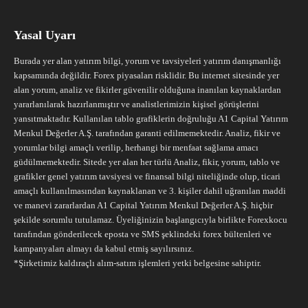
Yasal Uyarı
Burada yer alan yatırım bilgi, yorum ve tavsiyeleri yatırım danışmanlığı
kapsamında değildir. Forex piyasaları risklidir. Bu internet sitesinde yer
alan yorum, analiz ve fikirler güvenilir olduğuna inanılan kaynaklardan
yararlanılarak hazırlanmıştır ve analistlerimizin kişisel görüşlerini
yansıtmaktadır. Kullanılan tablo grafiklerin doğruluğu A1 Capital Yatırım
Menkul Değerler A.Ş. tarafından garanti edilmemektedir. Analiz, fikir ve
yorumlar bilgi amaçlı verilip, herhangi bir menfaat sağlama amacı
güdülmemektedir. Sitede yer alan her türlü Analiz, fikir, yorum, tablo ve
grafikler genel yatırım tavsiyesi ve finansal bilgi niteliğinde olup, ticari
amaçlı kullanılmasından kaynaklanan ve 3. kişiler dahil uğranılan maddi
ve manevi zararlardan A1 Capital Yatırım Menkul Değerler A.Ş. hiçbir
şekilde sorumlu tutulamaz. Üyeliğinizin başlangıcıyla birlikte Forexkocu
tarafından gönderilecek eposta ve SMS şeklindeki forex bültenleri ve
kampanyaları almayı da kabul etmiş sayılırsınız.
*Şirketimiz kaldıraçlı alım-satım işlemleri yetki belgesine sahiptir.