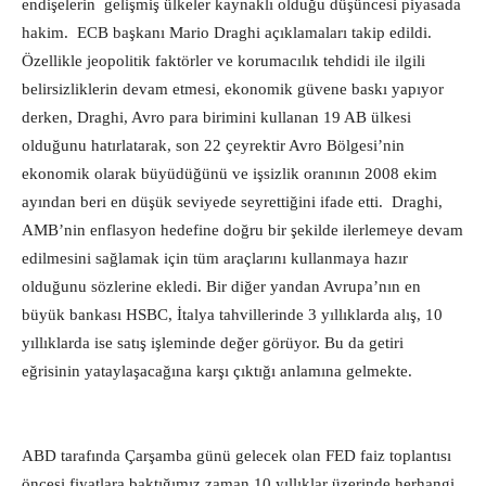
endişelerin gelişmiş ülkeler kaynaklı olduğu düşüncesi piyasada
hakim. ECB başkanı Mario Draghi açıklamaları takip edildi.
Özellikle jeopolitik faktörler ve korumacılık tehdidi ile ilgili
belirsizliklerin devam etmesi, ekonomik güvene baskı yapıyor
derken, Draghi, Avro para birimini kullanan 19 AB ülkesi
olduğunu hatırlatarak, son 22 çeyrektir Avro Bölgesi’nin
ekonomik olarak büyüdüğünü ve işsizlik oranının 2008 ekim
ayından beri en düşük seviyede seyrettiğini ifade etti. Draghi,
AMB’nin enflasyon hedefine doğru bir şekilde ilerlemeye devam
edilmesini sağlamak için tüm araçlarını kullanmaya hazır
olduğunu sözlerine ekledi. Bir diğer yandan Avrupa’nın en
büyük bankası HSBC, İtalya tahvillerinde 3 yıllıklarda alış, 10
yıllıklarda ise satış işleminde değer görüyor. Bu da getiri
eğrisinin yataylaşacağına karşı çıktığı anlamına gelmekte.
ABD tarafında Çarşamba günü gelecek olan FED faiz toplantısı
öncesi fiyatlara baktığımız zaman 10 yıllıklar üzerinde herhangi