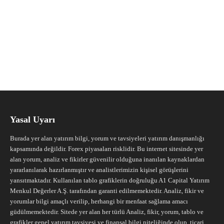
Yasal Uyarı
Burada yer alan yatırım bilgi, yorum ve tavsiyeleri yatırım danışmanlığı
kapsamında değildir. Forex piyasaları risklidir. Bu internet sitesinde yer
alan yorum, analiz ve fikirler güvenilir olduğuna inanılan kaynaklardan
yararlanılarak hazırlanmıştır ve analistlerimizin kişisel görüşlerini
yansıtmaktadır. Kullanılan tablo grafiklerin doğruluğu A1 Capital Yatırım
Menkul Değerler A.Ş. tarafından garanti edilmemektedir. Analiz, fikir ve
yorumlar bilgi amaçlı verilip, herhangi bir menfaat sağlama amacı
güdülmemektedir. Sitede yer alan her türlü Analiz, fikir, yorum, tablo ve
grafikler genel yatırım tavsiyesi ve finansal bilgi niteliğinde olup, ticari