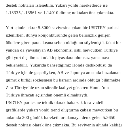
destek noktaları izlenebilir. Yukarı yönlü hareketlerde ise
1.13335,1.13561 ve 1.14010 direnç noktaları öne çıkmakta.
Yurt içinde tekrar 5.3000 seviyesine çıkan bir USDTRY paritesi
izlenirken, dünya konjonktüründe gelen belirsizlik gelişen
ülkelere giren para akışına sebep olduğunu söylemiştik fakat bir
yandan da yavaşlayan AB ekonomisi riski mevcutken Türkiye
gibi yurt dışı ihracat odaklı piyasalara olumsuz yansıması
beklenebilir. Yukarıda bahsettiğimiz Honda dedikodusu da
Türkiye için de geçerliyken, AB ve Japonya arasında imzalanan
gümrük birliği sözleşmesi bu kararın ardında olduğu bilinmekte.
Zira Türkiye’de uzun süredir faaliyet gösteren Honda’nın
Türkiye ihracatı açısından önemli olmaktaydı.
USDTRY paritesine teknik olarak bakarsak kısa vadeli
grafiklerde yukarı yönlü trend oluşturma çabası mevcutken bu
anlamda 200 günlük hareketli ortalamaya denk gelen 5.3650
destek noktası olarak öne çıkmakta. Bu seviyenin altında kaldığı