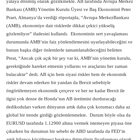
yataya dönmüş olarak gözükmekte. AB tarafında Avrupa Merkez
Bankası (AMB) Yönetim Kurulu Üyesi ve Baş Ekonomisti Peter
Praet, Almanya’da verdiği röportajda, “Avrupa MerkezBankası
(AMB), ekonomiye dair risklerde dikkat çekici yükseliş
gözlemliyor” ifadesini kullandı. Ekonominin sert yavaşlaması
durumunda AMB’nin faiz yönlendirmesini uyarlayabileceğini ve
bunun başka diğer önlemlerle tamamlanabileceğini belirten
Preat, “Ancak çok açık bir şey var ki, AMB’nin yönetim kurulu,
gerektiğinde hareket etmenin yollarını ve araçlarını her zaman
bulacaktır” dedi. AB için hem siyasi riskler hem de ekonomik
riskler devam ederken bir yandan da Brexit sebebiyle
öngörülemeyen ekonomik çerçeve ve her ne kadar Brexit ile
ilgisi yok dense de Honda’nın AB üretimini durduracağı
dedikoduları varken dünyanın artık daha çok korumacı daha az
global bir trende girdiği gözlemlenmekte. Durum böyle olsa da
EURUSD tarafında 1.12900 altına vermek istemeyen piyasa öne
çıkarken bu durumun bir sebebi de ABD tarafında da FED’in
artık bilanço küçültmeyi bırakma ihtimalinin fiyatlanması olarak