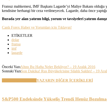
Fransız mahkemesi, IMF Başkanı Lagarde’yi Maliye Bakanı olduğu yı
kendisine herhangi bir ceza verilmeyecek. Lagarde, daha önce yaptığı a
Burada yer alan yatırım bilgi, yorum ve tavsiyeleri yatırım danı
Canlı Forex Haber ve Yorumları için Tıklayın!
ETİKETLER
dolar
fransa
imf
lagarde
Önceki Yazı
Altını Bu Hafta Neler Bekliyor? – 19 Aralık 2016
Sonraki Yazı
Son Dakika! Rus Büyükelçisine Silahlı Saldırı! – 19 Ara
BENZER YAZILAR
YAZARIN DİĞER İÇERİKLERİ
S&P500 Endeksinde Yükseliş Trendi Henüz Bozulma