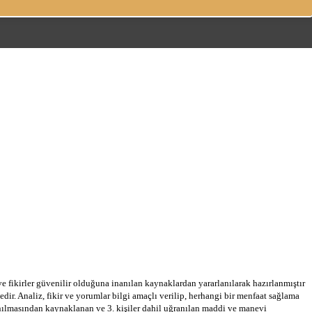
 ve fikirler güvenilir olduğuna inanılan kaynaklardan yararlanılarak hazırlanmıştır
dir. Analiz, fikir ve yorumlar bilgi amaçlı verilip, herhangi bir menfaat sağlama
llanılmasından kaynaklanan ve 3. kişiler dahil uğranılan maddi ve manevi