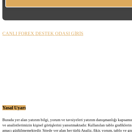
CANLI FOREX DESTEK ODASI GİRİŞ
Yasal Uyarı
Burada yer alan yatırım bilgi, yorum ve tavsiyeleri yatırım danışmanlığı kapsamınd
ve analistlerimizin kişisel görüşlerini yansıtmaktadır. Kullanılan tablo grafikler
amacı güdülmemektedir. Sitede yer alan her türlü Analiz, fikir, yorum, tablo ve gr