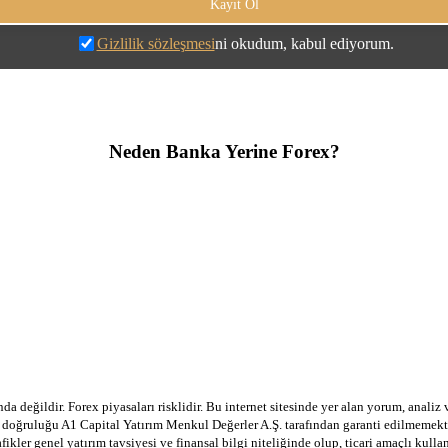
Gizlilik sözleşmesi
ni okudum, kabul ediyorum.
Neden Banka Yerine Forex?
a değildir. Forex piyasaları risklidir. Bu internet sitesinde yer alan yorum, analiz
in doğruluğu A1 Capital Yatırım Menkul Değerler A.Ş. tarafından garanti edilmemekte
afikler genel yatırım tavsiyesi ve finansal bilgi niteliğinde olup, ticari amaçlı ku