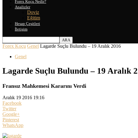
Forex Koçu Nedir?
Analizler
Doviz
Eğitim
Hesap Çeşitleri
İletişim
Forex Koçu
Genel
Lagarde Suçlu Bulundu – 19 Aralık 2016
Genel
Lagarde Suçlu Bulundu – 19 Aralık 
Fransız Mahkemesi Kararını Verdi
Aralık 19 2016 19:16
Facebook
Twitter
Google+
Pinterest
WhatsApp