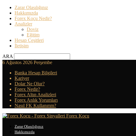
Zarar Olasılığınız
Hakkımızda
Forex Koçu Nedir?
Analizler
Doviz
Eğitim
Hesap Çeşitleri
İletişim
ARA
6 Ağustos 2026 Perşembe
Banka Hesap Bilgileri
Kariyer
Dolar Ne Olur?
Forex Nedir?
Forex Altın Analizleri
Forex Anlık Yorumları
Nasıl FK Kullanırım?
Forex Koçu
Zarar Olasılığınız
Hakkımızda