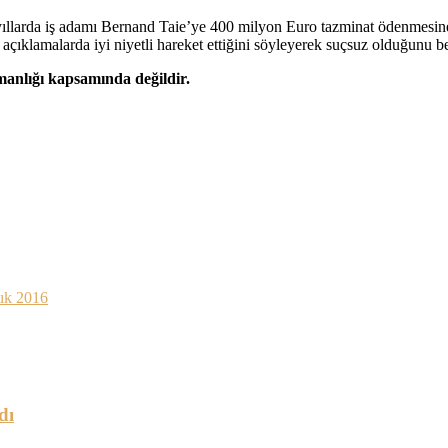
llarda iş adamı Bernand Taie’ye 400 milyon Euro tazminat ödenmesine
çıklamalarda iyi niyetli hareket ettiğini söyleyerek suçsuz olduğunu bel
şmanlığı kapsamında değildir.
lık 2016
dı