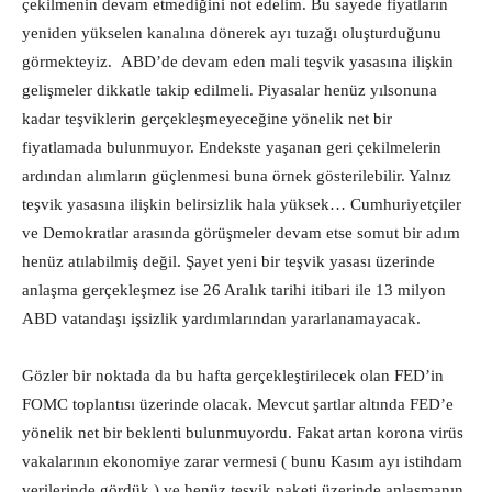
çekilmenin devam etmediğini not edelim. Bu sayede fiyatların
yeniden yükselen kanalına dönerek ayı tuzağı oluşturduğunu
görmekteyiz. ABD’de devam eden mali teşvik yasasına ilişkin
gelişmeler dikkatle takip edilmeli. Piyasalar henüz yılsonuna
kadar teşviklerin gerçekleşmeyeceğine yönelik net bir
fiyatlamada bulunmuyor. Endekste yaşanan geri çekilmelerin
ardından alımların güçlenmesi buna örnek gösterilebilir. Yalnız
teşvik yasasına ilişkin belirsizlik hala yüksek… Cumhuriyetçiler
ve Demokratlar arasında görüşmeler devam etse somut bir adım
henüz atılabilmiş değil. Şayet yeni bir teşvik yasası üzerinde
anlaşma gerçekleşmez ise 26 Aralık tarihi itibari ile 13 milyon
ABD vatandaşı işsizlik yardımlarından yararlanamayacak.
Gözler bir noktada da bu hafta gerçekleştirilecek olan FED’in
FOMC toplantısı üzerinde olacak. Mevcut şartlar altında FED’e
yönelik net bir beklenti bulunmuyordu. Fakat artan korona virüs
vakalarının ekonomiye zarar vermesi ( bunu Kasım ayı istihdam
verilerinde gördük ) ve henüz teşvik paketi üzerinde anlaşmanın