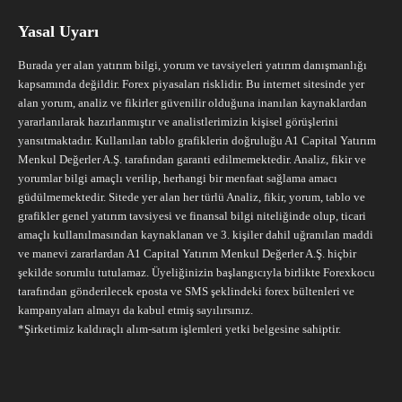
Yasal Uyarı
Burada yer alan yatırım bilgi, yorum ve tavsiyeleri yatırım danışmanlığı
kapsamında değildir. Forex piyasaları risklidir. Bu internet sitesinde yer
alan yorum, analiz ve fikirler güvenilir olduğuna inanılan kaynaklardan
yararlanılarak hazırlanmıştır ve analistlerimizin kişisel görüşlerini
yansıtmaktadır. Kullanılan tablo grafiklerin doğruluğu A1 Capital Yatırım
Menkul Değerler A.Ş. tarafından garanti edilmemektedir. Analiz, fikir ve
yorumlar bilgi amaçlı verilip, herhangi bir menfaat sağlama amacı
güdülmemektedir. Sitede yer alan her türlü Analiz, fikir, yorum, tablo ve
grafikler genel yatırım tavsiyesi ve finansal bilgi niteliğinde olup, ticari
amaçlı kullanılmasından kaynaklanan ve 3. kişiler dahil uğranılan maddi
ve manevi zararlardan A1 Capital Yatırım Menkul Değerler A.Ş. hiçbir
şekilde sorumlu tutulamaz. Üyeliğinizin başlangıcıyla birlikte Forexkocu
tarafından gönderilecek eposta ve SMS şeklindeki forex bültenleri ve
kampanyaları almayı da kabul etmiş sayılırsınız.
*Şirketimiz kaldıraçlı alım-satım işlemleri yetki belgesine sahiptir.