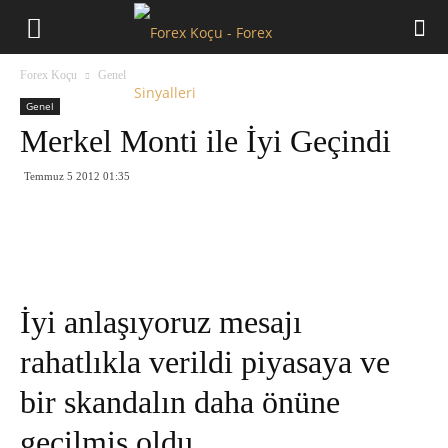
Forex
Forex Koçu
Genel
Koçu
Genel
Merkel Monti ile İyi Geçindi
Temmuz 5 2012 01:35
İyi anlaşıyoruz mesajı
rahatlıkla verildi piyasaya ve
bir skandalın daha önüne
geçilmiş oldu.