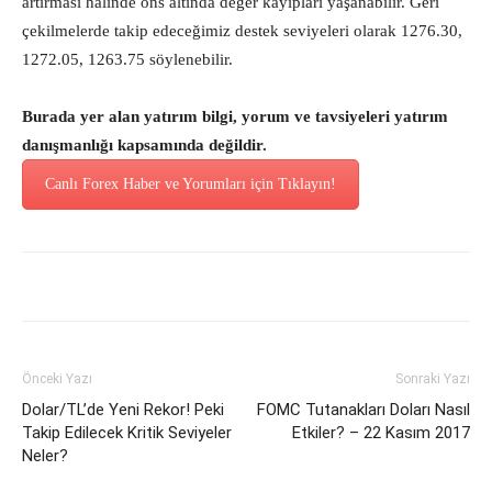
artırması halinde ons altında değer kayıpları yaşanabilir. Geri
çekilmelerde takip edeceğimiz destek seviyeleri olarak 1276.30,
1272.05, 1263.75 söylenebilir.
Burada yer alan yatırım bilgi, yorum ve tavsiyeleri yatırım
danışmanlığı kapsamında değildir.
Canlı Forex Haber ve Yorumları için Tıklayın!
Önceki Yazı
Sonraki Yazı
Dolar/TL’de Yeni Rekor! Peki
FOMC Tutanakları Doları Nasıl
Takip Edilecek Kritik Seviyeler
Etkiler? – 22 Kasım 2017
Neler?