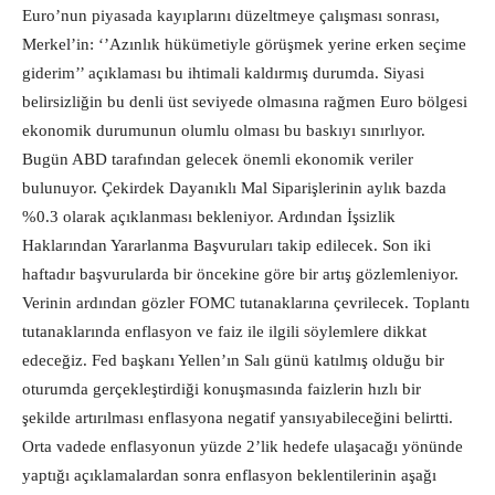
Euro’nun piyasada kayıplarını düzeltmeye çalışması sonrası,
Merkel’in: ‘’Azınlık hükümetiyle görüşmek yerine erken seçime
giderim’’ açıklaması bu ihtimali kaldırmış durumda. Siyasi
belirsizliğin bu denli üst seviyede olmasına rağmen Euro bölgesi
ekonomik durumunun olumlu olması bu baskıyı sınırlıyor.
Bugün ABD tarafından gelecek önemli ekonomik veriler
bulunuyor. Çekirdek Dayanıklı Mal Siparişlerinin aylık bazda
%0.3 olarak açıklanması bekleniyor. Ardından İşsizlik
Haklarından Yararlanma Başvuruları takip edilecek. Son iki
haftadır başvurularda bir öncekine göre bir artış gözlemleniyor.
Verinin ardından gözler FOMC tutanaklarına çevrilecek. Toplantı
tutanaklarında enflasyon ve faiz ile ilgili söylemlere dikkat
edeceğiz. Fed başkanı Yellen’ın Salı günü katılmış olduğu bir
oturumda gerçekleştirdiği konuşmasında faizlerin hızlı bir
şekilde artırılması enflasyona negatif yansıyabileceğini belirtti.
Orta vadede enflasyonun yüzde 2’lik hedefe ulaşacağı yönünde
yaptığı açıklamalardan sonra enflasyon beklentilerinin aşağı