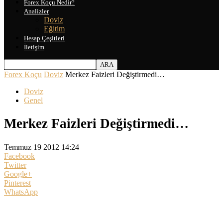
Forex Koçu Nedir?
Analizler
Doviz
Eğitim
Hesap Çeşitleri
İletişim
Forex Koçu
Doviz
Merkez Faizleri Değiştirmedi…
Doviz
Genel
Merkez Faizleri Değiştirmedi…
Temmuz 19 2012 14:24
Facebook
Twitter
Google+
Pinterest
WhatsApp