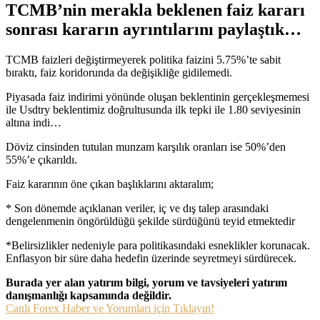
TCMB’nin merakla beklenen faiz kararı
sonrası kararın ayrıntılarını paylaştık…
TCMB faizleri değiştirmeyerek politika faizini 5.75%’te sabit
bıraktı, faiz koridorunda da değişikliğe gidilemedi.
Piyasada faiz indirimi yönünde oluşan beklentinin gerçekleşmemesi
ile Usdtry beklentimiz doğrultusunda ilk tepki ile 1.80 seviyesinin
altına indi…
Döviz cinsinden tutulan munzam karşılık oranları ise 50%’den
55%’e çıkarıldı.
Faiz kararının öne çıkan başlıklarını aktaralım;
* Son dönemde açıklanan veriler, iç ve dış talep arasındaki
dengelenmenin öngörüldüğü şekilde sürdüğünü teyid etmektedir
*Belirsizlikler nedeniyle para politikasındaki esneklikler korunacak.
Enflasyon bir süre daha hedefin üzerinde seyretmeyi sürdürecek.
Burada yer alan yatırım bilgi, yorum ve tavsiyeleri yatırım
danışmanlığı kapsamında değildir.
Canlı Forex Haber ve Yorumları için Tıklayın!