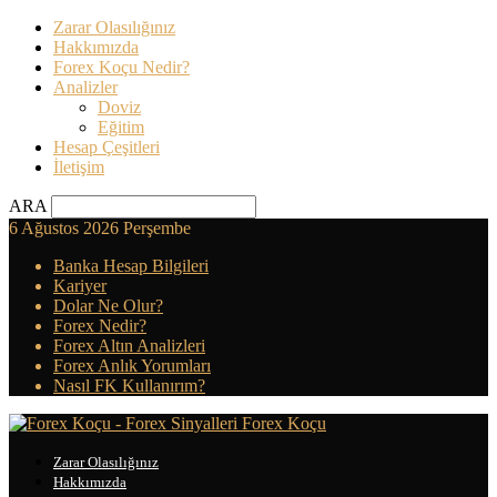
Zarar Olasılığınız
Hakkımızda
Forex Koçu Nedir?
Analizler
Doviz
Eğitim
Hesap Çeşitleri
İletişim
ARA
6 Ağustos 2026 Perşembe
Banka Hesap Bilgileri
Kariyer
Dolar Ne Olur?
Forex Nedir?
Forex Altın Analizleri
Forex Anlık Yorumları
Nasıl FK Kullanırım?
Forex Koçu
Zarar Olasılığınız
Hakkımızda