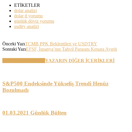
ETİKETLER
dolar analizi
dolar tl yorumu
günlük döviz yorumu
usdtry analizi
Önceki Yazı
TCMB PPK Beklentileri ve USDTRY
Sonraki Yazı
EFSF, İspanya’nın Tahvil Parasını Kenara Ayırdı
BENZER YAZILAR
YAZARIN DİĞER İÇERİKLERİ
S&P500 Endeksinde Yükseliş Trendi Henüz
Bozulmadı
01.03.2021 Günlük Bülten