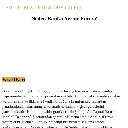
CANLI FOREX DESTEK ODASI GİRİŞ
Neden Banka Yerine Forex?
Yasal Uyarı
Burada yer alan yatırım bilgi, yorum ve tavsiyeleri yatırım danışmanlığı
kapsamında değildir. Forex piyasaları risklidir. Bu internet sitesinde yer alan
yorum, analiz ve fikirler güvenilir olduğuna inanılan kaynaklardan
yararlanılarak hazırlanmıştır ve analistlerimizin kişisel görüşlerini
yansıtmaktadır. Kullanılan tablo grafiklerin doğruluğu A1 Capital Yatırım
Menkul Değerler A.Ş. tarafından garanti edilmemektedir. Analiz, fikir ve
yorumlar bilgi amaçlı verilip, herhangi bir menfaat sağlama amacı
güdülmemektedir. Sitede yer alan her türlü Analiz, fikir, yorum, tablo ve