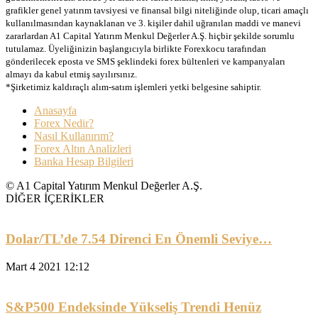
grafikler genel yatırım tavsiyesi ve finansal bilgi niteliğinde olup, ticari amaçlı
kullanılmasından kaynaklanan ve 3. kişiler dahil uğranılan maddi ve manevi
zararlardan A1 Capital Yatırım Menkul Değerler A.Ş. hiçbir şekilde sorumlu
tutulamaz. Üyeliğinizin başlangıcıyla birlikte Forexkocu tarafından
gönderilecek eposta ve SMS şeklindeki forex bültenleri ve kampanyaları
almayı da kabul etmiş sayılırsınız.
*Şirketimiz kaldıraçlı alım-satım işlemleri yetki belgesine sahiptir.
Anasayfa
Forex Nedir?
Nasıl Kullanırım?
Forex Altın Analizleri
Banka Hesap Bilgileri
© A1 Capital Yatırım Menkul Değerler A.Ş.
DİĞER İÇERİKLER
Dolar/TL’de 7.54 Direnci En Önemli Seviye…
Mart 4 2021 12:12
S&P500 Endeksinde Yükseliş Trendi Henüz