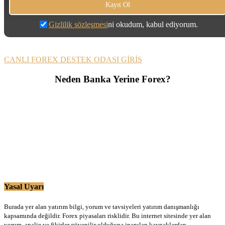
Gizlilik sözleşmesi
ni okudum, kabul ediyorum.
CANLI FOREX DESTEK ODASI GİRİŞ
Neden Banka Yerine Forex?
Yasal Uyarı
Burada yer alan yatırım bilgi, yorum ve tavsiyeleri yatırım danışmanlığı
kapsamında değildir. Forex piyasaları risklidir. Bu internet sitesinde yer alan
yorum, analiz ve fikirler güvenilir olduğuna inanılan kaynaklardan