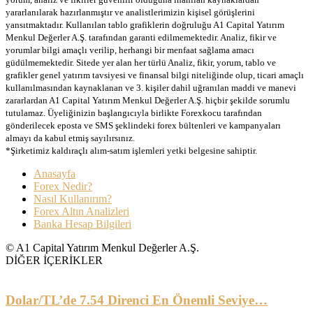
yararlanılarak hazırlanmıştır ve analistlerimizin kişisel görüşlerini
yansıtmaktadır. Kullanılan tablo grafiklerin doğruluğu A1 Capital Yatırım
Menkul Değerler A.Ş. tarafından garanti edilmemektedir. Analiz, fikir ve
yorumlar bilgi amaçlı verilip, herhangi bir menfaat sağlama amacı
güdülmemektedir. Sitede yer alan her türlü Analiz, fikir, yorum, tablo ve
grafikler genel yatırım tavsiyesi ve finansal bilgi niteliğinde olup, ticari amaçlı
kullanılmasından kaynaklanan ve 3. kişiler dahil uğranılan maddi ve manevi
zararlardan A1 Capital Yatırım Menkul Değerler A.Ş. hiçbir şekilde sorumlu
tutulamaz. Üyeliğinizin başlangıcıyla birlikte Forexkocu tarafından
gönderilecek eposta ve SMS şeklindeki forex bültenleri ve kampanyaları
almayı da kabul etmiş sayılırsınız.
*Şirketimiz kaldıraçlı alım-satım işlemleri yetki belgesine sahiptir.
Anasayfa
Forex Nedir?
Nasıl Kullanırım?
Forex Altın Analizleri
Banka Hesap Bilgileri
© A1 Capital Yatırım Menkul Değerler A.Ş.
DİĞER İÇERİKLER
Dolar/TL’de 7.54 Direnci En Önemli Seviye…