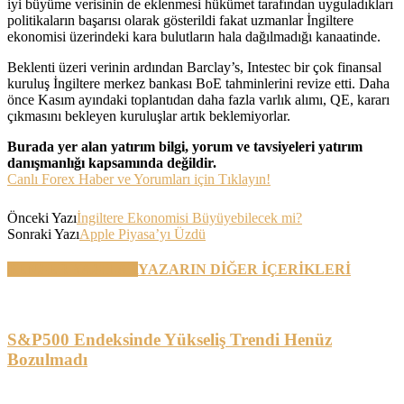
iyi büyüme verisinin de eklenmesi hükümet tarafından uyguladıkları
politikaların başarısı olarak gösterildi fakat uzmanlar İngiltere
ekonomisi üzerindeki kara bulutların hala dağılmadığı kanaatinde.
Beklenti üzeri verinin ardından Barclay’s, Intestec bir çok finansal
kuruluş İngiltere merkez bankası BoE tahminlerini revize etti. Daha
önce Kasım ayındaki toplantıdan daha fazla varlık alımı, QE, kararı
çıkmasını bekleyen kuruluşlar artık beklemiyorlar.
Burada yer alan yatırım bilgi, yorum ve tavsiyeleri yatırım
danışmanlığı kapsamında değildir.
Canlı Forex Haber ve Yorumları için Tıklayın!
Önceki Yazı
İngiltere Ekonomisi Büyüyebilecek mi?
Sonraki Yazı
Apple Piyasa’yı Üzdü
BENZER YAZILAR
YAZARIN DİĞER İÇERİKLERİ
S&P500 Endeksinde Yükseliş Trendi Henüz
Bozulmadı