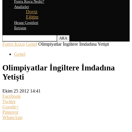
Forex Koçu Nedir?
Analizler
Doviz
Eğitim
Hesap Çeşitleri
İletişim
Forex Koçu
Genel
Olimpiyatlar İngiltere İmdadına Yetişti
Genel
Olimpiyatlar İngiltere İmdadına
Yetişti
Ekim 25 2012 14:41
Facebook
Twitter
Google+
Pinterest
WhatsApp