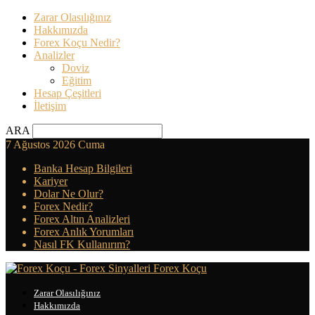
Zarar Olasılığınız
Hakkımızda
Forex Koçu Nedir?
Analizler
Doviz
Eğitim
Hesap Çeşitleri
İletişim
ARA
7 Ağustos 2026 Cuma
Banka Hesap Bilgileri
Kariyer
Dolar Ne Olur?
Forex Nedir?
Forex Altın Analizleri
Forex Anlık Yorumları
Nasıl FK Kullanırım?
Forex Koçu
Zarar Olasılığınız
Hakkımızda