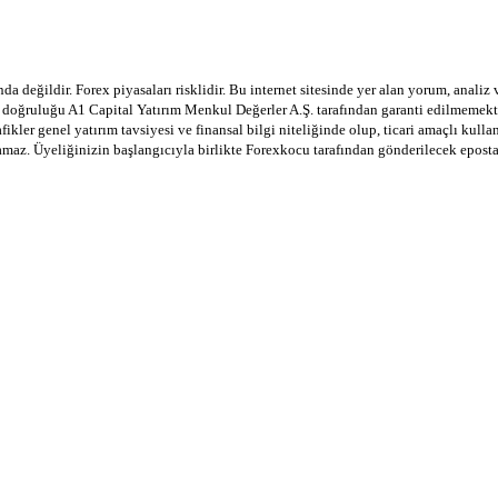
a değildir. Forex piyasaları risklidir. Bu internet sitesinde yer alan yorum, analiz
in doğruluğu A1 Capital Yatırım Menkul Değerler A.Ş. tarafından garanti edilmemekte
afikler genel yatırım tavsiyesi ve finansal bilgi niteliğinde olup, ticari amaçlı ku
lamaz. Üyeliğinizin başlangıcıyla birlikte Forexkocu tarafından gönderilecek epost