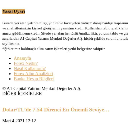
Yasal Uyarı
Burada yer alan yatırım bilgi, yorum ve tavsiyeleri yatırım danışmanlığı kapsamınd
ve analistlerimizin kişisel görüşlerini yansıtmaktadır. Kullanılan tablo grafikler
amacı güdülmemektedir. Sitede yer alan her türlü Analiz, fikir, yorum, tablo ve gr
zararlardan A1 Capital Yatırım Menkul Değerler A.Ş. hiçbir şekilde sorumlu tutu
sayılırsınız.
*Şirketimiz kaldıraçlı alım-satım işlemleri yetki belgesine sahiptir.
Anasayfa
Forex Nedir?
Nasıl Kullanırım?
Forex Altın Analizleri
Banka Hesap Bilgileri
© A1 Capital Yatırım Menkul Değerler A.Ş.
DİĞER İÇERİKLER
Dolar/TL’de 7.54 Direnci En Önemli Seviye…
Mart 4 2021 12:12