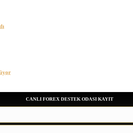
dı
üyor
CANLI FOREX DESTEK ODASI KAYIT