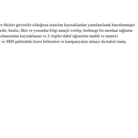
 ve fikirler güvenilir olduğuna inanılan kaynaklardan yararlanılarak hazırlanmıştır
dir. Analiz, fikir ve yorumlar bilgi amaçlı verilip, herhangi bir menfaat sağlama
llanılmasından kaynaklanan ve 3. kişiler dahil uğranılan maddi ve manevi
a ve SMS şeklindeki forex bültenleri ve kampanyaları almayı da kabul etmiş