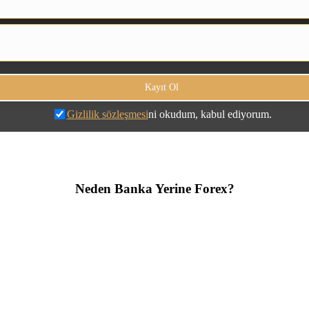
Gizlilik sözleşmesi
ni okudum, kabul ediyorum.
Neden Banka Yerine Forex?