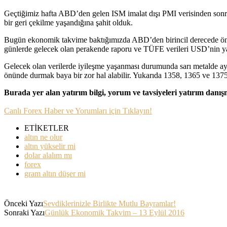
Geçtiğimiz hafta ABD’den gelen ISM imalat dışı PMI verisinden sonra
bir geri çekilme yaşandığına şahit olduk.
Bugün ekonomik takvime baktığımızda ABD’den birincil derecede önem
günlerde gelecek olan perakende raporu ve TÜFE verileri USD’nin yak
Gelecek olan verilerde iyileşme yaşanması durumunda sarı metalde ayıla
önünde durmak baya bir zor hal alabilir. Yukarıda 1358, 1365 ve 1375 
Burada yer alan yatırım bilgi, yorum ve tavsiyeleri yatırım danı
Canlı Forex Haber ve Yorumları için Tıklayın!
ETİKETLER
altın ne olur
altın yükselir mi
dolar alalım mı
forex
gram altın düşer mi
Önceki Yazı
Sevdiklerinizle Birlikte Mutlu Bayramlar!
Sonraki Yazı
Günlük Ekonomik Takvim – 13 Eylül 2016