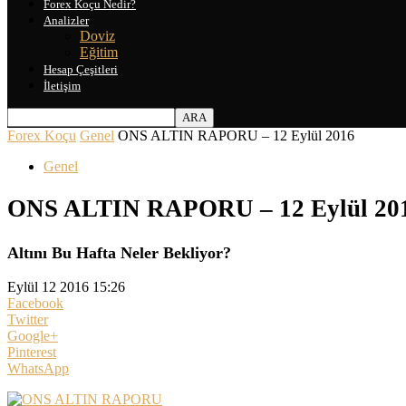
Forex Koçu Nedir?
Analizler
Doviz
Eğitim
Hesap Çeşitleri
İletişim
Forex Koçu
Genel
ONS ALTIN RAPORU – 12 Eylül 2016
Genel
ONS ALTIN RAPORU – 12 Eylül 20
Altını Bu Hafta Neler Bekliyor?
Eylül 12 2016 15:26
Facebook
Twitter
Google+
Pinterest
WhatsApp