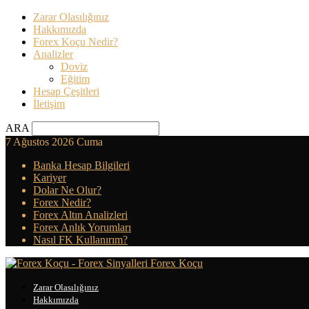
Zarar Olasılığınız
Hakkımızda
Forex Koçu Nedir?
Analizler
Doviz
Eğitim
Hesap Çeşitleri
İletişim
ARA
7 Ağustos 2026 Cuma
Banka Hesap Bilgileri
Kariyer
Dolar Ne Olur?
Forex Nedir?
Forex Altın Analizleri
Forex Anlık Yorumları
Nasıl FK Kullanırım?
Forex Koçu
Zarar Olasılığınız
Hakkımızda