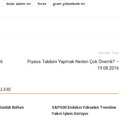
dolar alalım mı
forex
gram yükselecek mi
Sonraki Yazı
16
Piyasa Takibini Yapmak Neden Çok Önemli? –
19.08.2016
KLERİ
Günlük Bülten
S&P500 Endeksi Yükselen Trendine
Yakın İşlem Görüyor