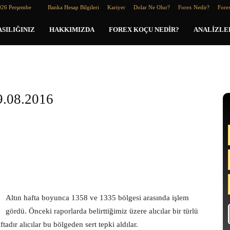
026 Perşembe
Banka Hesap Bilgileri
Kariyer
Dolar Ne Olur?
Forex Nedir?
Forex
SILIĞINIZ
HAKKIMIZDA
FOREX KOÇU NEDIR?
ANALIZLE
.08.2016
Altın hafta boyunca 1358 ve 1335 bölgesi arasında işlem
gördü. Önceki raporlarda belirttiğimiz üzere alıcılar bir türlü
adır alıcılar bu bölgeden sert tepki aldılar.