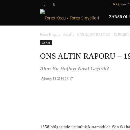
6 Ağustos 2
Forex
ZARAR OLA
Koçu
Forex Koçu
Genel
ONS ALTIN RAPORU – 19.08.2016
Genel
ONS ALTIN RAPORU – 19
Altın Bu Haftayı Nasıl Geçirdi?
Ağustos 19 2016 17:17
1358 bölgesinde üstünlük kuramadılar. Son iki haft