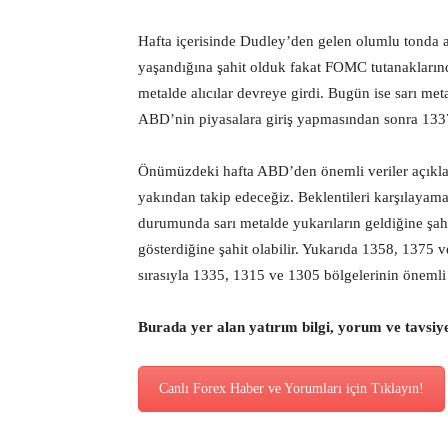
Hafta içerisinde Dudley’den gelen olumlu tonda aç
yaşandığına şahit olduk fakat FOMC tutanakların
metalde alıcılar devreye girdi. Bugün ise sarı met
ABD’nin piyasalara giriş yapmasından sonra 133
Önümüzdeki hafta ABD’den önemli veriler açıklan
yakından takip edeceğiz. Beklentileri karşılayama
durumunda sarı metalde yukarıların geldiğine şahit
gösterdiğine şahit olabilir. Yukarıda 1358, 1375 
sırasıyla 1335, 1315 ve 1305 bölgelerinin önemli 
Burada yer alan yatırım bilgi, yorum ve tavsiy
Canlı Forex Haber ve Yorumları için Tıklayın!