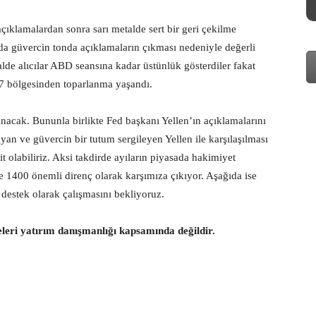
ıklamalardan sonra sarı metalde sert bir geri çekilme
da güvercin tonda açıklamaların çıkması nedeniyle değerli
alde alıcılar ABD seansına kadar üstünlük gösterdiler fakat
7 bölgesinden toparlanma yaşandı.
acak. Bununla birlikte Fed başkanı Yellen’ın açıklamalarını
yan ve güvercin bir tutum sergileyen Yellen ile karşılaşılması
 olabiliriz. Aksi takdirde ayıların piyasada hakimiyet
ve 1400 önemli direnç olarak karşımıza çıkıyor. Aşağıda ise
destek olarak çalışmasını bekliyoruz.
eleri yatırım danışmanlığı kapsamında değildir.