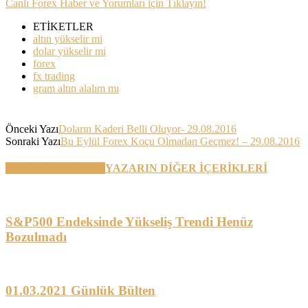
Canlı Forex Haber ve Yorumları için Tıklayın!
ETİKETLER
altın yükselir mi
dolar yükselir mi
forex
fx trading
gram altın alalım mı
Önceki Yazı
Doların Kaderi Belli Oluyor- 29.08.2016
Sonraki Yazı
Bu Eylül Forex Koçu Olmadan Geçmez! – 29.08.2016
BENZER YAZILAR
YAZARIN DİĞER İÇERİKLERİ
S&P500 Endeksinde Yükseliş Trendi Henüz
Bozulmadı
01.03.2021 Günlük Bülten