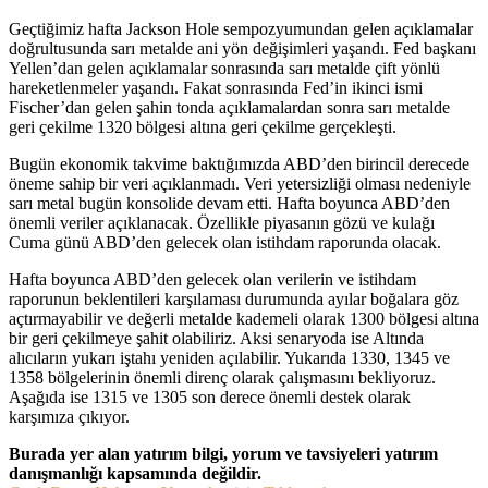
Geçtiğimiz hafta Jackson Hole sempozyumundan gelen açıklamalar
doğrultusunda sarı metalde ani yön değişimleri yaşandı. Fed başkanı
Yellen’dan gelen açıklamalar sonrasında sarı metalde çift yönlü
hareketlenmeler yaşandı. Fakat sonrasında Fed’in ikinci ismi
Fischer’dan gelen şahin tonda açıklamalardan sonra sarı metalde
geri çekilme 1320 bölgesi altına geri çekilme gerçekleşti.
Bugün ekonomik takvime baktığımızda ABD’den birincil derecede
öneme sahip bir veri açıklanmadı. Veri yetersizliği olması nedeniyle
sarı metal bugün konsolide devam etti. Hafta boyunca ABD’den
önemli veriler açıklanacak. Özellikle piyasanın gözü ve kulağı
Cuma günü ABD’den gelecek olan istihdam raporunda olacak.
Hafta boyunca ABD’den gelecek olan verilerin ve istihdam
raporunun beklentileri karşılaması durumunda ayılar boğalara göz
açtırmayabilir ve değerli metalde kademeli olarak 1300 bölgesi altına
bir geri çekilmeye şahit olabiliriz. Aksi senaryoda ise Altında
alıcıların yukarı iştahı yeniden açılabilir. Yukarıda 1330, 1345 ve
1358 bölgelerinin önemli direnç olarak çalışmasını bekliyoruz.
Aşağıda ise 1315 ve 1305 son derece önemli destek olarak
karşımıza çıkıyor.
Burada yer alan yatırım bilgi, yorum ve tavsiyeleri yatırım
danışmanlığı kapsamında değildir.