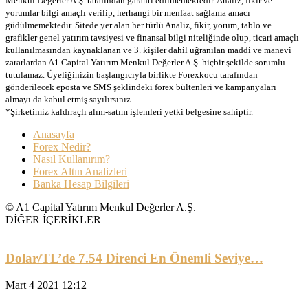
Menkul Değerler A.Ş. tarafından garanti edilmemektedir. Analiz, fikir ve
yorumlar bilgi amaçlı verilip, herhangi bir menfaat sağlama amacı
güdülmemektedir. Sitede yer alan her türlü Analiz, fikir, yorum, tablo ve
grafikler genel yatırım tavsiyesi ve finansal bilgi niteliğinde olup, ticari amaçlı
kullanılmasından kaynaklanan ve 3. kişiler dahil uğranılan maddi ve manevi
zararlardan A1 Capital Yatırım Menkul Değerler A.Ş. hiçbir şekilde sorumlu
tutulamaz. Üyeliğinizin başlangıcıyla birlikte Forexkocu tarafından
gönderilecek eposta ve SMS şeklindeki forex bültenleri ve kampanyaları
almayı da kabul etmiş sayılırsınız.
*Şirketimiz kaldıraçlı alım-satım işlemleri yetki belgesine sahiptir.
Anasayfa
Forex Nedir?
Nasıl Kullanırım?
Forex Altın Analizleri
Banka Hesap Bilgileri
© A1 Capital Yatırım Menkul Değerler A.Ş.
DİĞER İÇERİKLER
Dolar/TL’de 7.54 Direnci En Önemli Seviye…
Mart 4 2021 12:12