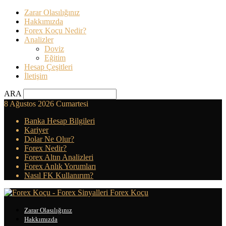
Zarar Olasılığınız
Hakkımızda
Forex Koçu Nedir?
Analizler
Doviz
Eğitim
Hesap Çeşitleri
İletişim
ARA
8 Ağustos 2026 Cumartesi
Banka Hesap Bilgileri
Kariyer
Dolar Ne Olur?
Forex Nedir?
Forex Altın Analizleri
Forex Anlık Yorumları
Nasıl FK Kullanırım?
Forex Koçu
Zarar Olasılığınız
Hakkımızda