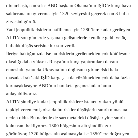
direnci aştı, sonra ise ABD başkanı Obama’nın IŞİD’e karşı hava
saldırısına onay vermesiyle 1320 seviyesini geçerek son 3 hafta
zirvesini gördü.
Yani jeopolitik risklerin hafiflemesiyle 1280’lere kadar gerileyen
ALTIN son günlerde yaşanan gelişmelerle kendine geldi ve üç
haftalık düşüş serisine bir son verdi.
İleriye baktığımızda ise bu risklerin gerilemekten çok kötüleşme
olasılığı daha yüksek. Rusya’nın karşı yaptırımlara devam
etmesinin yanında Ukrayna’nın doğusuna girme riski hala
masada. Irak’taki IŞİD kargaşası da çözülmekten çok daha fazla
karmaşıklaşıyor. ABD’nin harekete geçmesinden bunu
anlayabiliyoruz.
ALTIN şimdiye kadar jeopolitik risklere istenen yukarı yönlü
tepkiyi verememiş olsa da bu riskler düşüşlerin sınırlı olmasına
neden oldu. Bu nedenle de sarı metaldeki düşüşler yine sınırlı
kalmasını bekliyoruz. 1300 bölgesinin altı şimdilik zor
görünüyor, 1320 bölgesinin aşılmasıyla ise 1350’lere doğru yeni