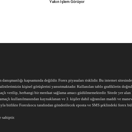
Yakın İşlem Görüyor
m danışmanlığı kapsamında değildir. Forex piyasaları risklidir. Bu internet sitesind
alistlerimizin kişisel görüşlerini yansıtmaktadır. Kullanılan tablo grafiklerin doğ
açlı verilip, herhangi bir menfaat sağlama amacı güdülmemektedir. Sitede yer alan he
ari amaçlı kullanılmasından kaynaklanan ve 3. kişiler dahil uğranılan maddi ve mane
ıyla birlikte Forexkocu tarafından gönderilecek eposta ve SMS şeklindeki forex bü
 sahiptir.