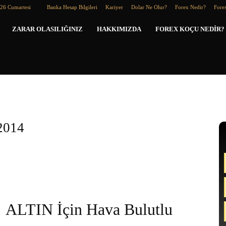
026 Cumartesi
Banka Hesap Bilgileri
Kariyer
Dolar Ne Olur?
Forex Nedir?
Forex
Forex
ZARAR OLASILIĞINIZ
HAKKIMIZDA
FOREX KOÇU NEDIR?
Koçu
2014
ALTIN İçin Hava Bulutlu