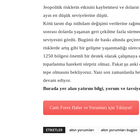
Jeopolitik risklerin etkisini kaybetmesi ve dola
ayın en düşük seviyelerine düştü.
Kötü tarım dışı istihdam değişimi verilerine rağ
sonrası dolarda yaşanan geri çekilme fazla sürmed
seviyesini gördü.
Bugünü de baskı altında geçiren 
risklerde artış gibi bir gelişme yaşanmadığı süre
1250 bölgesi önemli bir destek olarak çalışmaya 
toparlanma hareketi sürpriz olmaz. Fakat şu anki 
tepe olmasını bekliyoruz. Yani son zamanlarda he
devam ediyor.
Burada yer alan yatırım bilgi, yorum ve tavsiy
Canlı Forex Haber ve Yorumları için Tıklayın!
ETİKETLER
altın yorumları
altın yorumları bugün