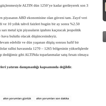
rın güçlenmesiyle ALTIN dün 1250’ye kadar gerileyerek son 3
men piyasanın ABD ekonomisine olan güveni tam. Zayıf veri
i ve 10 yıllık tahvil faizleri bugün bir ay sonra %2.50
sarı metal için piyasaların iştahını kaçıracak jeopolitik
ce hava bulutlu olacak düşüncesindeyiz.
devam edebilir ve dün yaşanan düşüş sonrası hafif bir
dolar rallisi havasında 1270 – 1265 bölgesinin yükselişlerde
p dediğimiz gibi ALTINda toparlanmalar satış fırsatı olmaya
eleri yatırım danışmanlığı kapsamında değildir.
altın yorumları günlük
altın yorumları son dakika