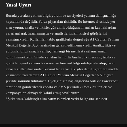
Yasal Uyarı
Burada yer alan yatırım bilgi, yorum ve tavsiyeleri yatırım danışmanlığı
kapsamında değildir. Forex piyasaları risklidir. Bu internet sitesinde yer
alan yorum, analiz ve fikirler güvenilir olduğuna inanılan kaynaklardan
yararlanılarak hazırlanmıştır ve analistlerimizin kişisel görüşlerini
yansıtmaktadır. Kullanılan tablo grafiklerin doğruluğu A1 Capital Yatırım
Menkul Değerler A.Ş. tarafından garanti edilmemektedir. Analiz, fikir ve
yorumlar bilgi amaçlı verilip, herhangi bir menfaat sağlama amacı
güdülmemektedir. Sitede yer alan her türlü Analiz, fikir, yorum, tablo ve
grafikler genel yatırım tavsiyesi ve finansal bilgi niteliğinde olup, ticari
amaçlı kullanılmasından kaynaklanan ve 3. kişiler dahil uğranılan maddi
ve manevi zararlardan A1 Capital Yatırım Menkul Değerler A.Ş. hiçbir
şekilde sorumlu tutulamaz. Üyeliğinizin başlangıcıyla birlikte Forexkocu
tarafından gönderilecek eposta ve SMS şeklindeki forex bültenleri ve
kampanyaları almayı da kabul etmiş sayılırsınız.
*Şirketimiz kaldıraçlı alım-satım işlemleri yetki belgesine sahiptir.