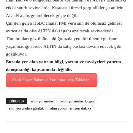
Irak, Işid ve o bölgedeki petrol konularının da ALTIN üzerindeki
etkisi sınırlı seviyelerde. Kısacası küresel gerginlikler şu an için
ALTIN a alış getirebilecek güçte değil.
Çin’den gelen HSBC İmalat PMI verisinin de olumsuz gelmesi
ayrıca az da olsa ALTIN daki iştahı azaltacak seviyedeydi.
Tüm bunları göz önüne aldığımızda yeni bir önemli gelişme
yaşanmadığı sürece ALTIN da satış baskısı devam edecek gibi
gözüküyor.
Burada yer alan yatırım bilgi, yorum ve tavsiyeleri yatırım
danışmanlığı kapsamında değildir.
Canlı Forex Haber ve Yorumları için Tıklayın!
ETİKETLER
altın yorumları
altın yorumları bugün
altın yorumları günlük
altın yorumları son dakika