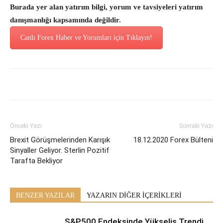
Burada yer alan yatırım bilgi, yorum ve tavsiyeleri yatırım
danışmanlığı kapsamında değildir.
Canlı Forex Haber ve Yorumları için Tıklayın!
Önceki Yazı
Sonraki Yazı
Brexit Görüşmelerinden Karışık
18.12.2020 Forex Bülteni
Sinyaller Geliyor. Sterlin Pozitif
Tarafta Bekliyor
BENZER YAZILAR
YAZARIN DİĞER İÇERİKLERİ
S&P500 Endeksinde Yükseliş Trendi