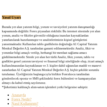
Yasal Uyarı
Burada yer alan yatırım bilgi, yorum ve tavsiyeleri yatırım danışmanlığı
kapsamında değildir. Forex piyasaları risklidir. Bu internet sitesinde yer alan
yorum, analiz ve fikirler güvenilir olduğuna inanılan kaynaklardan
yararlanılarak hazırlanmıştır ve analistlerimizin kişisel görüşlerini
yansıtmaktadır. Kullanılan tablo grafiklerin doğruluğu A1 Capital Yatırım
Menkul Değerler A.Ş. tarafından garanti edilmemektedir. Analiz, fikir ve
yorumlar bilgi amaçlı verilip, herhangi bir menfaat sağlama amacı
güdülmemektedir. Sitede yer alan her türlü Analiz, fikir, yorum, tablo ve
grafikler genel yatırım tavsiyesi ve finansal bilgi niteliğinde olup, ticari amaçlı
kullanılmasından kaynaklanan ve 3. kişiler dahil uğranılan maddi ve manevi
zararlardan A1 Capital Yatırım Menkul Değerler A.Ş. hiçbir şekilde sorumlu
tutulamaz. Üyeliğinizin başlangıcıyla birlikte Forexkocu tarafından
gönderilecek eposta ve SMS şeklindeki forex bültenleri ve kampanyaları
almayı da kabul etmiş sayılırsınız.
*Şirketimiz kaldıraçlı alım-satım işlemleri yetki belgesine sahiptir.
Anasayfa
Forex Nedir?
Nasıl Kullanırım?