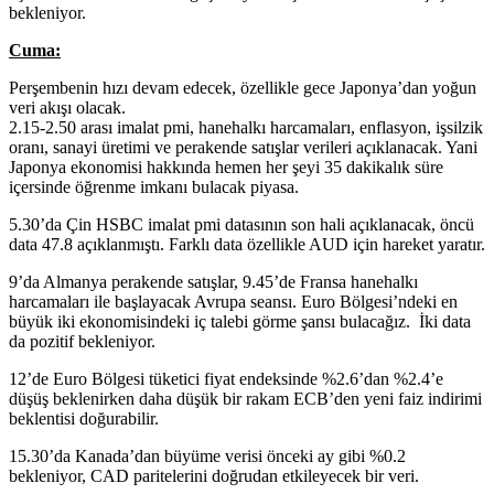
bekleniyor.
Cuma:
Perşembenin hızı devam edecek, özellikle gece Japonya’dan yoğun
veri akışı olacak.
2.15-2.50 arası imalat pmi, hanehalkı harcamaları, enflasyon, işsilzik
oranı, sanayi üretimi ve perakende satışlar verileri açıklanacak. Yani
Japonya ekonomisi hakkında hemen her şeyi 35 dakikalık süre
içersinde öğrenme imkanı bulacak piyasa.
5.30’da Çin HSBC imalat pmi datasının son hali açıklanacak, öncü
data 47.8 açıklanmıştı. Farklı data özellikle AUD için hareket yaratır.
9’da Almanya perakende satışlar, 9.45’de Fransa hanehalkı
harcamaları ile başlayacak Avrupa seansı. Euro Bölgesi’ndeki en
büyük iki ekonomisindeki iç talebi görme şansı bulacağız. İki data
da pozitif bekleniyor.
12’de Euro Bölgesi tüketici fiyat endeksinde %2.6’dan %2.4’e
düşüş beklenirken daha düşük bir rakam ECB’den yeni faiz indirimi
beklentisi doğurabilir.
15.30’da Kanada’dan büyüme verisi önceki ay gibi %0.2
bekleniyor, CAD paritelerini doğrudan etkileyecek bir veri.