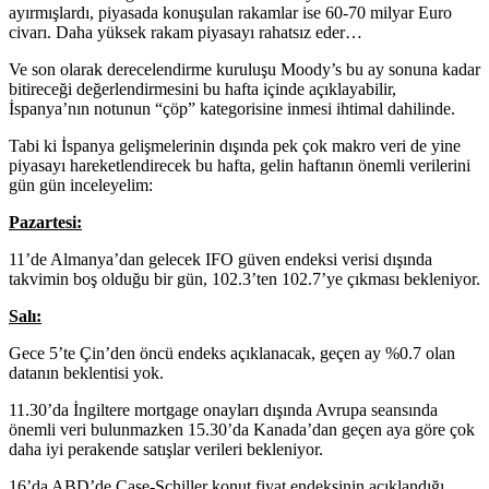
ayırmışlardı, piyasada konuşulan rakamlar ise 60-70 milyar Euro
civarı. Daha yüksek rakam piyasayı rahatsız eder…
Ve son olarak derecelendirme kuruluşu Moody’s bu ay sonuna kadar
bitireceği değerlendirmesini bu hafta içinde açıklayabilir,
İspanya’nın notunun “çöp” kategorisine inmesi ihtimal dahilinde.
Tabi ki İspanya gelişmelerinin dışında pek çok makro veri de yine
piyasayı hareketlendirecek bu hafta, gelin haftanın önemli verilerini
gün gün inceleyelim:
Pazartesi:
11’de Almanya’dan gelecek IFO güven endeksi verisi dışında
takvimin boş olduğu bir gün, 102.3’ten 102.7’ye çıkması bekleniyor.
Salı:
Gece 5’te Çin’den öncü endeks açıklanacak, geçen ay %0.7 olan
datanın beklentisi yok.
11.30’da İngiltere mortgage onayları dışında Avrupa seansında
önemli veri bulunmazken 15.30’da Kanada’dan geçen aya göre çok
daha iyi perakende satışlar verileri bekleniyor.
16’da ABD’de Case-Schiller konut fiyat endeksinin açıklandığı