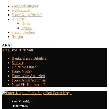
Zarar Olasılığınız
Hakkımızda
Forex Koçu Nedir?
Analizler
Doviz
Eğitim
Hesap Çeşitleri
İletişim
ARA
4 Ağustos 2026 Salı
Banka Hesap Bilgileri
Kariyer
Dolar Ne Olur?
Forex Nedir?
Forex Altın Analizleri
Forex Anlık Yorumları
Nasıl FK Kullanırım?
Forex Koçu
Zarar Olasılığınız
Hakkımızda