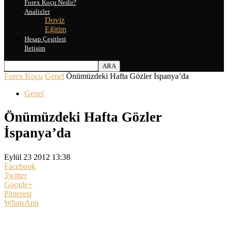
Forex Koçu Nedir?
Analizler
Doviz
Eğitim
Hesap Çeşitleri
İletişim
Forex Koçu
Genel
Önümüzdeki Hafta Gözler İspanya’da
Genel
Önümüzdeki Hafta Gözler
İspanya’da
Eylül 23 2012 13:38
Facebook
Twitter
Google+
Pinterest
WhatsApp