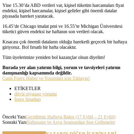
Yine 15.30’da ABD verileri var, kişisel tüketim harcamaları fiyat
endeksi, kişisel harcamalar, kişisel gelirler gibi önemli datalar
piyasada hareket yaratacak.
16.45’de Chicago imalat pmi ve 16.55’te Michigan Üniversitesi
tüketici güven endeksi ise haftanın son verileri olacak.
Kısacası çok önemli dataların olduğu hareketli geçecek bir haftaya
giriyoruz. Bol fırsatlı bir hafta olacaktır.
Tüm üyelerimize yeniden bol kazançlar olsun diyelim!
Burada yer alan yatırım bilgi, yorum ve tavsiyeleri yatırım
danışmanlığı kapsamında değildir.
Canlı Forex Haber ve Yorumları için Tıklayın!
ETİKETLER
döviz piyasası yorumu
forex fırsatları
Önceki Yazı
Geçtiğimiz Haftaya Bakış (17 Eylül – 21 Eylül)
Sonraki Yazı
Haftasonu ve Asya Seansından Son Gelişmeler
BENZER YAZILAR
YAZARIN DİĞER İÇERİKLERİ