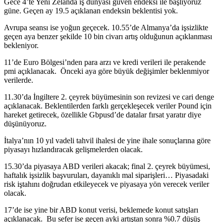
Gece 4’te Yeni Zelanda iş dünyası güven endeksi ile başlıyoruz
güne. Geçen ay 19.5 açıklanan endeksin beklentisi yok.
Avrupa seansı ise yoğun geçecek. 10.55’de Almanya’da işsizlikte
geçen aya benzer şekilde 10 bin civarı artış olduğunun açıklanması
bekleniyor.
11’de Euro Bölgesi’nden para arzı ve kredi verileri ile perakende
pmi açıklanacak. Önceki aya göre büyük değişimler beklenmiyor
verilerde.
11.30’da İngiltere 2. çeyrek büyümesinin son revizesi ve cari denge
açıklanacak. Beklentilerden farklı gerçekleşecek veriler Pound için
hareket getirecek, özellikle Gbpusd’de datalar fırsat yaratır diye
düşünüyoruz.
İtalya’nın 10 yıl vadeli tahvil ihalesi de yine ihale sonuçlarına göre
piyasayı hızlandıracak gelişmelerden olacak.
15.30’da piyasaya ABD verileri akacak; final 2. çeyrek büyümesi,
haftalık işsizlik başvuruları, dayanıklı mal siparişleri… Piyasadaki
risk iştahını doğrudan etkileyecek ve piyasaya yön verecek veriler
olacak.
17’de ise yine bir ABD konut verisi, beklemede konut satışları
açıklanacak. Bu sefer ise geçen ayki artıştan sonra %0.7 düşüş