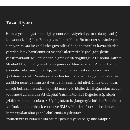
Yasal Uyarı
Burada yer alan yatırım bilgi, yorum ve tavsiyeleri yatırım danışmanlığı
kapsamında değildir. Forex piyasaları risklidir. Bu internet sitesinde yer
alan yorum, analiz ve fikirler güvenilir olduğuna inanılan kaynaklardan
yararlanılarak hazırlanmıştır ve analistlerimizin kişisel görüşlerini
yansıtmaktadır. Kullanılan tablo grafiklerin doğruluğu A1 Capital Yatırım
Menkul Değerler A.Ş. tarafından garanti edilmemektedir. Analiz, fikir ve
yorumlar bilgi amaçlı verilip, herhangi bir menfaat sağlama amacı
güdülmemektedir. Sitede yer alan her türlü Analiz, fikir, yorum, tablo ve
grafikler genel yatırım tavsiyesi ve finansal bilgi niteliğinde olup, ticari
amaçlı kullanılmasından kaynaklanan ve 3. kişiler dahil uğranılan maddi
ve manevi zararlardan A1 Capital Yatırım Menkul Değerler A.Ş. hiçbir
şekilde sorumlu tutulamaz. Üyeliğinizin başlangıcıyla birlikte Forexkocu
tarafından gönderilecek eposta ve SMS şeklindeki forex bültenleri ve
kampanyaları almayı da kabul etmiş sayılırsınız.
*Şirketimiz kaldıraçlı alım-satım işlemleri yetki belgesine sahiptir.