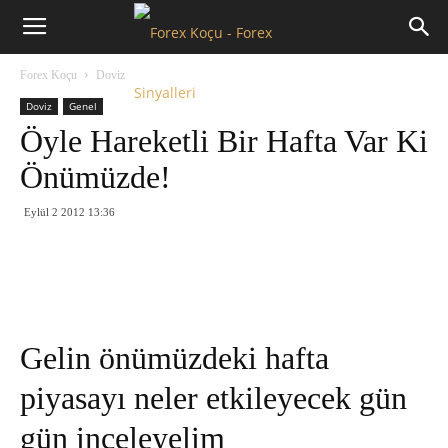
Forex
Forex Koçu
Doviz
Koçu
Doviz
Genel
Öyle Hareketli Bir Hafta Var Ki
Önümüzde!
Eylül 2 2012 13:36
Gelin önümüzdeki hafta
piyasayı neler etkileyecek gün
gün inceleyelim