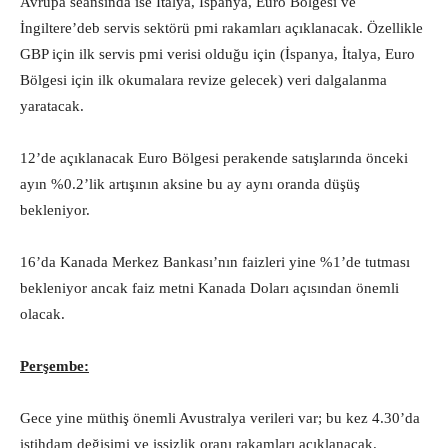
Avrupa seansında ise İtalya, İspanya, Euro Bölgesi ve
İngiltere’deb servis sektörü pmi rakamları açıklanacak. Özellikle
GBP için ilk servis pmi verisi olduğu için (İspanya, İtalya, Euro
Bölgesi için ilk okumalara revize gelecek) veri dalgalanma
yaratacak.
12’de açıklanacak Euro Bölgesi perakende satışlarında önceki
ayın %0.2’lik artışının aksine bu ay aynı oranda düşüş
bekleniyor.
16’da Kanada Merkez Bankası’nın faizleri yine %1’de tutması
bekleniyor ancak faiz metni Kanada Doları açısından önemli
olacak.
Perşembe:
Gece yine müthiş önemli Avustralya verileri var; bu kez 4.30’da
istihdam değişimi ve işsizlik oranı rakamları açıklanacak.