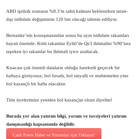
ABD işsilzik oranının %8.3’te sabit kalması beklenirken tarım-
dışı istihdam değişiminin 120 bin olacağı tahmin ediliyor.
Bernanke’nin konuşmasından sonra bu ayın istihdam rakamları
hayati önemde. Kötü rakamlar Eylül’de Qe3 ihtimalini %90’lara
taşırken iyi rakamlar bu ihtimali iyice azaltacak.
Kısacası çok önemli dataların olduğu hareketli geçecek bir
haftaya görüyoruz, bol fırsatlı, bol sinyalli ve muhtemelen yine
bol kazançlı bir hafta olacaktır.
Tüm üyelerimize yeniden bol kazançlar olsun diyelim!
Burada yer alan yatırım bilgi, yorum ve tavsiyeleri yatırım
danışmanlığı kapsamında değildir.
Canlı Forex Haber ve Yorumları için Tıklayın!