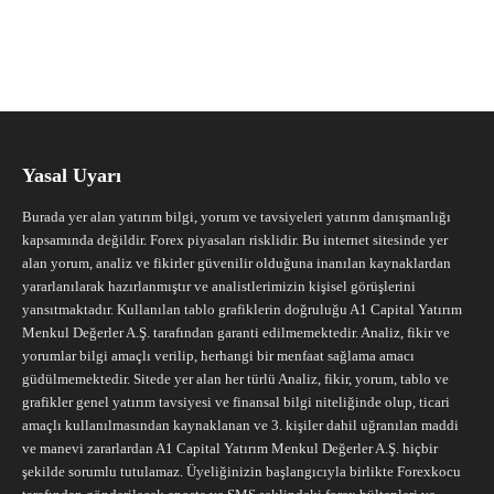
Yasal Uyarı
Burada yer alan yatırım bilgi, yorum ve tavsiyeleri yatırım danışmanlığı
kapsamında değildir. Forex piyasaları risklidir. Bu internet sitesinde yer
alan yorum, analiz ve fikirler güvenilir olduğuna inanılan kaynaklardan
yararlanılarak hazırlanmıştır ve analistlerimizin kişisel görüşlerini
yansıtmaktadır. Kullanılan tablo grafiklerin doğruluğu A1 Capital Yatırım
Menkul Değerler A.Ş. tarafından garanti edilmemektedir. Analiz, fikir ve
yorumlar bilgi amaçlı verilip, herhangi bir menfaat sağlama amacı
güdülmemektedir. Sitede yer alan her türlü Analiz, fikir, yorum, tablo ve
grafikler genel yatırım tavsiyesi ve finansal bilgi niteliğinde olup, ticari
amaçlı kullanılmasından kaynaklanan ve 3. kişiler dahil uğranılan maddi
ve manevi zararlardan A1 Capital Yatırım Menkul Değerler A.Ş. hiçbir
şekilde sorumlu tutulamaz. Üyeliğinizin başlangıcıyla birlikte Forexkocu