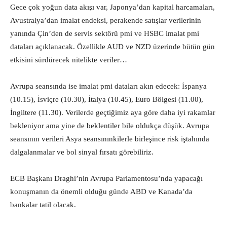
Gece çok yoğun data akışı var, Japonya’dan kapital harcamaları,
Avustralya’dan imalat endeksi, perakende satışlar verilerinin
yanında Çin’den de servis sektörü pmi ve HSBC imalat pmi
dataları açıklanacak. Özellikle AUD ve NZD üzerinde bütün gün
etkisini sürdürecek nitelikte veriler…
Avrupa seansında ise imalat pmi dataları akın edecek: İspanya
(10.15), İsviçre (10.30), İtalya (10.45), Euro Bölgesi (11.00),
İngiltere (11.30). Verilerde geçtiğimiz aya göre daha iyi rakamlar
bekleniyor ama yine de beklentiler bile oldukça düşük. Avrupa
seansının verileri Asya seansınınkilerle birleşince risk iştahında
dalgalanmalar ve bol sinyal fırsatı görebiliriz.
ECB Başkanı Draghi’nin Avrupa Parlamentosu’nda yapacağı
konuşmanın da önemli olduğu günde ABD ve Kanada’da
bankalar tatil olacak.