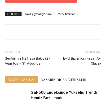
ETİKETLER
döviz piyasası yorumu
forex fırsatları
Önceki Yazı
Sonraki Yazı
Geçtiğimiz Haftaya Bakış (27
Eylül Bizler için Fırsat Ayı
Ağustos – 31 Ağustos)
Olacak
BENZER YAZILAR
YAZARIN DİĞER İÇERİKLERİ
S&P500 Endeksinde Yükseliş Trendi
Henüz Bozulmadı