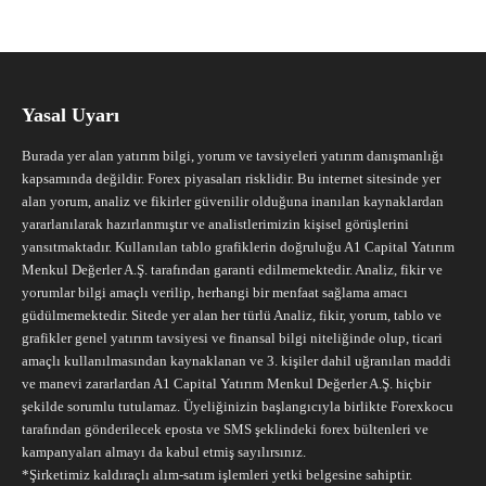
Yasal Uyarı
Burada yer alan yatırım bilgi, yorum ve tavsiyeleri yatırım danışmanlığı
kapsamında değildir. Forex piyasaları risklidir. Bu internet sitesinde yer
alan yorum, analiz ve fikirler güvenilir olduğuna inanılan kaynaklardan
yararlanılarak hazırlanmıştır ve analistlerimizin kişisel görüşlerini
yansıtmaktadır. Kullanılan tablo grafiklerin doğruluğu A1 Capital Yatırım
Menkul Değerler A.Ş. tarafından garanti edilmemektedir. Analiz, fikir ve
yorumlar bilgi amaçlı verilip, herhangi bir menfaat sağlama amacı
güdülmemektedir. Sitede yer alan her türlü Analiz, fikir, yorum, tablo ve
grafikler genel yatırım tavsiyesi ve finansal bilgi niteliğinde olup, ticari
amaçlı kullanılmasından kaynaklanan ve 3. kişiler dahil uğranılan maddi
ve manevi zararlardan A1 Capital Yatırım Menkul Değerler A.Ş. hiçbir
şekilde sorumlu tutulamaz. Üyeliğinizin başlangıcıyla birlikte Forexkocu
tarafından gönderilecek eposta ve SMS şeklindeki forex bültenleri ve
kampanyaları almayı da kabul etmiş sayılırsınız.
*Şirketimiz kaldıraçlı alım-satım işlemleri yetki belgesine sahiptir.