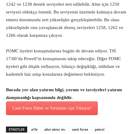
1242 ve 1238 destek seviyeleri test edilebilir. Altın için 1250
seviyesi oldukça önemli. Bu seviyenin üzerinde kalmaya devam
etmesi durumunda sert yükselişler gerçekleştirebilir. Bu olası
yükselişinde onu yavaşlatacak direnç seviyeleri 1258, 1262 ve
1266 olarak karşımıza çıkıyor.
FOMC üyeleri konuşmalarına bugün de devam ediyor. TSİ
17:00’da Powell’in konuşmasını takip edeceğiz. Diğer FOMC
üyeleri gibi düşük enflasyon, bilanço değişikliği, istihdam ve
kademeli faiz artışı konularına değinmesi bekleniyor.
Burada yer alan yatırım bilgi, yorum ve tavsiyeleri yatırım
danışmanlığı kapsamında değildir.
Canlı Forex Haber ve Yorumları için Tıklayın!
ETİKETLER
a1fx
altın alınır mı
canlı forex
petrol