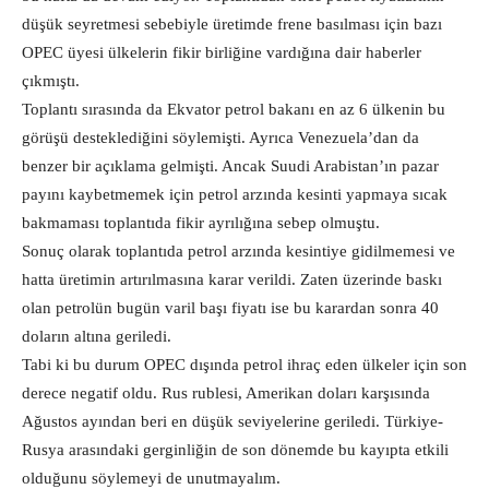
düşük seyretmesi sebebiyle üretimde frene basılması için bazı
OPEC üyesi ülkelerin fikir birliğine vardığına dair haberler
çıkmıştı.
Toplantı sırasında da Ekvator petrol bakanı en az 6 ülkenin bu
görüşü desteklediğini söylemişti. Ayrıca Venezuela’dan da
benzer bir açıklama gelmişti. Ancak Suudi Arabistan’ın pazar
payını kaybetmemek için petrol arzında kesinti yapmaya sıcak
bakmaması toplantıda fikir ayrılığına sebep olmuştu.
Sonuç olarak toplantıda petrol arzında kesintiye gidilmemesi ve
hatta üretimin artırılmasına karar verildi. Zaten üzerinde baskı
olan petrolün bugün varil başı fiyatı ise bu karardan sonra 40
doların altına geriledi.
Tabi ki bu durum OPEC dışında petrol ihraç eden ülkeler için son
derece negatif oldu. Rus rublesi, Amerikan doları karşısında
Ağustos ayından beri en düşük seviyelerine geriledi. Türkiye-
Rusya arasındaki gerginliğin de son dönemde bu kayıpta etkili
olduğunu söylemeyi de unutmayalım.