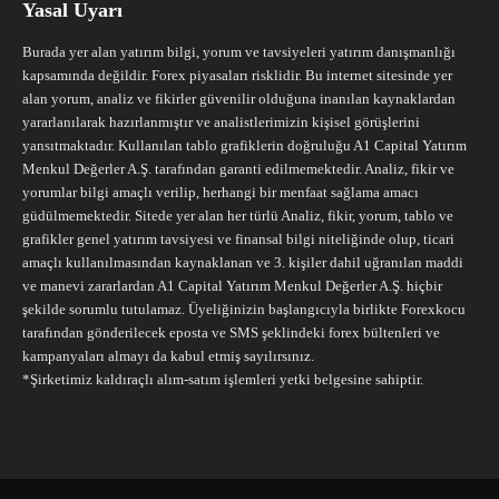
Yasal Uyarı
Burada yer alan yatırım bilgi, yorum ve tavsiyeleri yatırım danışmanlığı
kapsamında değildir. Forex piyasaları risklidir. Bu internet sitesinde yer
alan yorum, analiz ve fikirler güvenilir olduğuna inanılan kaynaklardan
yararlanılarak hazırlanmıştır ve analistlerimizin kişisel görüşlerini
yansıtmaktadır. Kullanılan tablo grafiklerin doğruluğu A1 Capital Yatırım
Menkul Değerler A.Ş. tarafından garanti edilmemektedir. Analiz, fikir ve
yorumlar bilgi amaçlı verilip, herhangi bir menfaat sağlama amacı
güdülmemektedir. Sitede yer alan her türlü Analiz, fikir, yorum, tablo ve
grafikler genel yatırım tavsiyesi ve finansal bilgi niteliğinde olup, ticari
amaçlı kullanılmasından kaynaklanan ve 3. kişiler dahil uğranılan maddi
ve manevi zararlardan A1 Capital Yatırım Menkul Değerler A.Ş. hiçbir
şekilde sorumlu tutulamaz. Üyeliğinizin başlangıcıyla birlikte Forexkocu
tarafından gönderilecek eposta ve SMS şeklindeki forex bültenleri ve
kampanyaları almayı da kabul etmiş sayılırsınız.
*Şirketimiz kaldıraçlı alım-satım işlemleri yetki belgesine sahiptir.