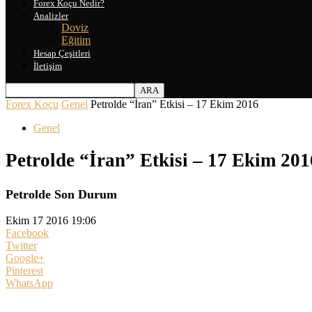
Forex Koçu Nedir?
Analizler
Doviz
Eğitim
Hesap Çeşitleri
İletişim
Forex Koçu
Genel
Petrolde “İran” Etkisi – 17 Ekim 2016
Genel
Petrolde “İran” Etkisi – 17 Ekim 201
Petrolde Son Durum
Ekim 17 2016 19:06
Facebook
Twitter
Google+
Pinterest
WhatsApp