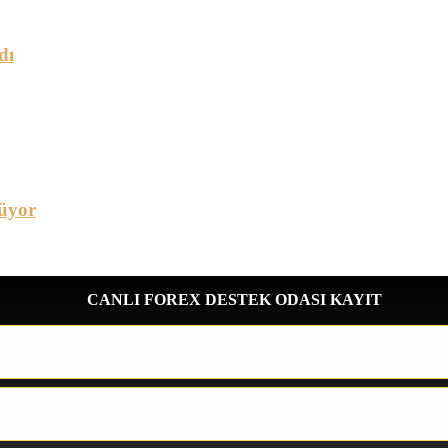
dı
üyor
CANLI FOREX DESTEK ODASI KAYIT