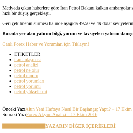
Medyada çıkan haberlere göre İran Petrol Bakanı kalkan ambargolar son
hızlı bir düşüş gerçekleşti.
Geri çekilmenin sürmesi halinde aşağıda 49.50 ve 49 dolar seviyelerini
Burada yer alan yatırım bilgi, yorum ve tavsiyeleri yatırım danı
Canlı Forex Haber ve Yorumları için Tıklayın!
ETİKETLER
iran anlaşması
petrol analizi
petrol ne olur
petrol raporu
petrol yorumları
petrol yorumu
petrol yükselir mi
Önceki Yazı
Altın Yeni Haftaya Nasıl Bir Başlangıç Yaptı? – 17 Ekim
Sonraki Yazı
Forex Akşam Analizi – 17 Ekim 2016
BENZER YAZILAR
YAZARIN DİĞER İÇERİKLERİ