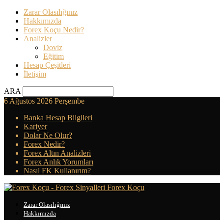
Zarar Olasılığınız
Hakkımızda
Forex Koçu Nedir?
Analizler
Doviz
Eğitim
Hesap Çeşitleri
İletişim
ARA
6 Ağustos 2026 Perşembe
Banka Hesap Bilgileri
Kariyer
Dolar Ne Olur?
Forex Nedir?
Forex Altın Analizleri
Forex Anlık Yorumları
Nasıl FK Kullanırım?
Forex Koçu
Zarar Olasılığınız
Hakkımızda