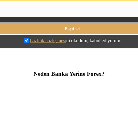
Gizlilik sözleşmesi
ni okudum, kabul ediyorum.
Neden Banka Yerine Forex?