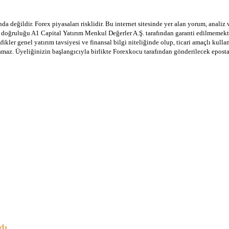
a değildir. Forex piyasaları risklidir. Bu internet sitesinde yer alan yorum, analiz
in doğruluğu A1 Capital Yatırım Menkul Değerler A.Ş. tarafından garanti edilmemekte
afikler genel yatırım tavsiyesi ve finansal bilgi niteliğinde olup, ticari amaçlı ku
lamaz. Üyeliğinizin başlangıcıyla birlikte Forexkocu tarafından gönderilecek epost
dı