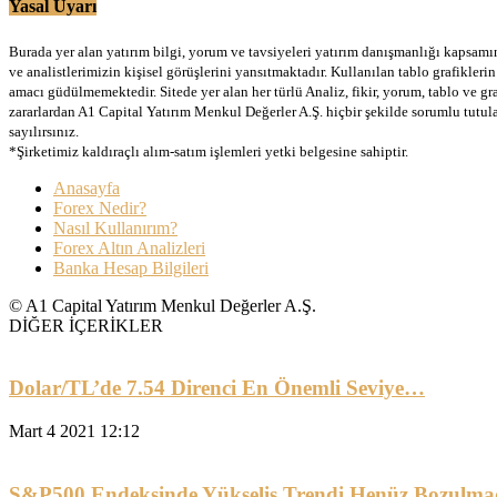
Yasal Uyarı
Burada yer alan yatırım bilgi, yorum ve tavsiyeleri yatırım danışmanlığı kapsamınd
ve analistlerimizin kişisel görüşlerini yansıtmaktadır. Kullanılan tablo grafikler
amacı güdülmemektedir. Sitede yer alan her türlü Analiz, fikir, yorum, tablo ve gr
zararlardan A1 Capital Yatırım Menkul Değerler A.Ş. hiçbir şekilde sorumlu tutu
sayılırsınız.
*Şirketimiz kaldıraçlı alım-satım işlemleri yetki belgesine sahiptir.
Anasayfa
Forex Nedir?
Nasıl Kullanırım?
Forex Altın Analizleri
Banka Hesap Bilgileri
© A1 Capital Yatırım Menkul Değerler A.Ş.
DİĞER İÇERİKLER
Dolar/TL’de 7.54 Direnci En Önemli Seviye…
Mart 4 2021 12:12
S&P500 Endeksinde Yükseliş Trendi Henüz Bozulma