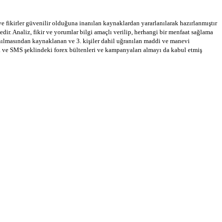
 ve fikirler güvenilir olduğuna inanılan kaynaklardan yararlanılarak hazırlanmıştır
dir. Analiz, fikir ve yorumlar bilgi amaçlı verilip, herhangi bir menfaat sağlama
llanılmasından kaynaklanan ve 3. kişiler dahil uğranılan maddi ve manevi
a ve SMS şeklindeki forex bültenleri ve kampanyaları almayı da kabul etmiş