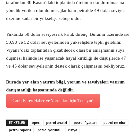
tarafından 30 Kasım’daki toplantıda üretimin dondurulmasına
yönelik verilen olumlu mesajlar ham petrolde 49 dolar seviyesi
üzerine kadar bir yükselişe sebep oldu.
Yukarıda 50 dolar seviyesi ilk kritik direnç. Buranın üzerinde ise
50.90 ve 52 dolar seviyelerinden yükselişlere tepki gelebilir.
Viyana’daki toplantıdan çıkabilecek olası bir anlaşmanın suya
düşmesi halinde ise yaşanacak hayal kırıklığı ile düşüşlerde 47
ve 45 dolar seviyelerinin destek olarak çalışmasını bekliyoruz.
Burada yer alan yatırım bilgi, yorum ve tavsiyeleri yatırım
danışmanlığı kapsamında değildir.
Canlı Forex Haber ve Yorumları için Tıklayın!
ETİKETLER
opec
petrol analizi
petrol fiyatları
petrol ne olur
petrol raporu
petrol yorumu
rusya