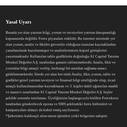
Yasal Uyarı
Burada yer alan yatırım bilgi, yorum ve tavsiyeleri yatırım danışmanlığı
kapsamında değildir. Forex piyasaları risklidir. Bu internet sitesinde yer
alan yorum, analiz ve fikirler güvenilir olduğuna inanılan kaynaklardan
yararlanılarak hazırlanmıştır ve analistlerimizin kişisel görüşlerini
yansıtmaktadır. Kullanılan tablo grafiklerin doğruluğu A1 Capital Yatırım
Menkul Değerler A.Ş. tarafından garanti edilmemektedir. Analiz, fikir ve
yorumlar bilgi amaçlı verilip, herhangi bir menfaat sağlama amacı
güdülmemektedir. Sitede yer alan her türlü Analiz, fikir, yorum, tablo ve
grafikler genel yatırım tavsiyesi ve finansal bilgi niteliğinde olup, ticari
amaçlı kullanılmasından kaynaklanan ve 3. kişiler dahil uğranılan maddi
ve manevi zararlardan A1 Capital Yatırım Menkul Değerler A.Ş. hiçbir
şekilde sorumlu tutulamaz. Üyeliğinizin başlangıcıyla birlikte Forexkocu
tarafından gönderilecek eposta ve SMS şeklindeki forex bültenleri ve
kampanyaları almayı da kabul etmiş sayılırsınız.
*Şirketimiz kaldıraçlı alım-satım işlemleri yetki belgesine sahiptir.