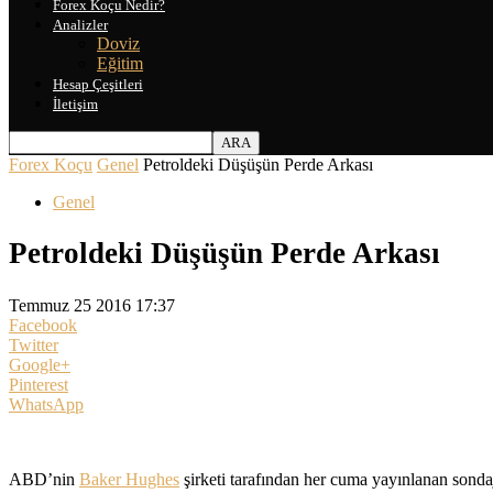
Forex Koçu Nedir?
Analizler
Doviz
Eğitim
Hesap Çeşitleri
İletişim
Forex Koçu
Genel
Petroldeki Düşüşün Perde Arkası
Genel
Petroldeki Düşüşün Perde Arkası
Temmuz 25 2016 17:37
Facebook
Twitter
Google+
Pinterest
WhatsApp
ABD’nin
Baker Hughes
şirketi tarafından her cuma yayınlanan sondaj