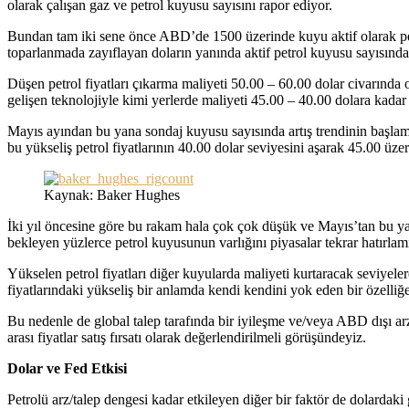
olarak çalışan gaz ve petrol kuyusu sayısını rapor ediyor.
Bundan tam iki sene önce ABD’de 1500 üzerinde kuyu aktif olarak petr
toparlanmada zayıflayan doların yanında aktif petrol kuyusu sayısındak
Düşen petrol fiyatları çıkarma maliyeti 50.00 – 60.00 dolar civarında o
gelişen teknolojiyle kimi yerlerde maliyeti 45.00 – 40.00 dolara kadar i
Mayıs ayından bu yana sondaj kuyusu sayısında artış trendinin başlam
bu yükseliş petrol fiyatlarının 40.00 dolar seviyesini aşarak 45.00 ü
Kaynak: Baker Hughes
İki yıl öncesine göre bu rakam hala çok çok düşük ve Mayıs’tan bu yana
bekleyen yüzlerce petrol kuyusunun varlığını piyasalar tekrar hatırlam
Yükselen petrol fiyatları diğer kuyularda maliyeti kurtaracak seviyelere
fiyatlarındaki yükseliş bir anlamda kendi kendini yok eden bir özelliğe
Bu nedenle de global talep tarafında bir iyileşme ve/veya ABD dışı ar
arası fiyatlar satış fırsatı olarak değerlendirilmeli görüşündeyiz.
Dolar ve Fed Etkisi
Petrolü arz/talep dengesi kadar etkileyen diğer bir faktör de dolardak