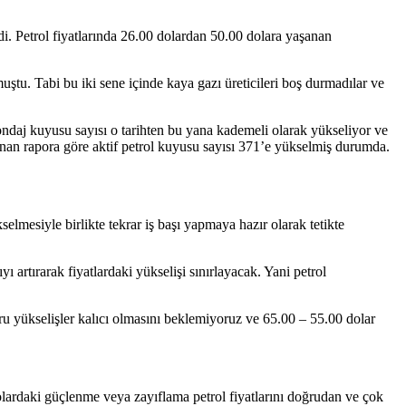
. Petrol fiyatlarında 26.00 dolardan 50.00 dolara yaşanan
uştu. Tabi bu iki sene içinde kaya gazı üreticileri boş durmadılar ve
ndaj kuyusu sayısı o tarihten bu yana kademeli olarak yükseliyor ve
anan rapora göre aktif petrol kuyusu sayısı 371’e yükselmiş durumda.
elmesiyle birlikte tekrar iş başı yapmaya hazır olarak tetikte
ı artırarak fiyatlardaki yükselişi sınırlayacak. Yani petrol
ru yükselişler kalıcı olmasını beklemiyoruz ve 65.00 – 55.00 dolar
 dolardaki güçlenme veya zayıflama petrol fiyatlarını doğrudan ve çok