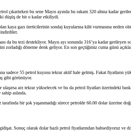
ol çıkartırken bu sene Mayıs ayında bu rakam 320 altına kadar geriledi
i düşüş de bir o kadar etkiliydi.
lan kaya gazı üreticilerinin sondaj kuyularına kilit vurmasına neden olm
ndirdiler.
ası da bu tezi destekliyor. Mayıs ayı sonunda 316’ya kadar gerileyen so
zerini zorladığı döneme denk geliyor. En son geçtiğimiz cuma günü açıkl
 sadece 55 petrol kuyusu tekrar aktif hale gelmiş. Fakat fiyatların yüks
ış gibi görünüyor.
 ulaşırsa arz tekrar yükselecek ve bu da petrol fiyatları üzerindeki baskıy
 sahip aslında.
z tarafında bir şok yaşanmadığı sürece petrolde 60.00 dolar üzerine doğ
i gidişat. Sonuç olarak dolar bazlı petrol fiyatlarından bahsediyoruz ve