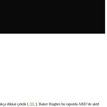
kça dikkat çektik [
1
] [
2
]. Baker Hughes bu raporda ABD’de aktif