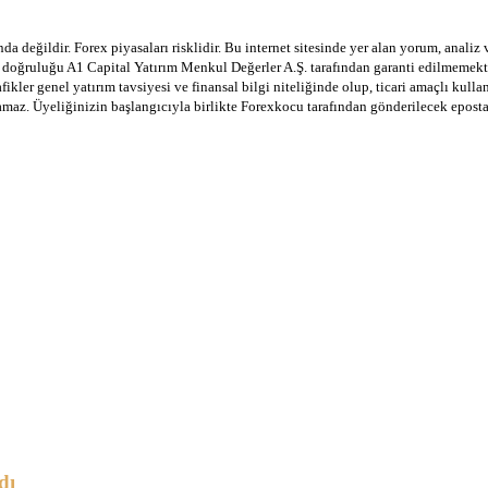
a değildir. Forex piyasaları risklidir. Bu internet sitesinde yer alan yorum, analiz
in doğruluğu A1 Capital Yatırım Menkul Değerler A.Ş. tarafından garanti edilmemekte
afikler genel yatırım tavsiyesi ve finansal bilgi niteliğinde olup, ticari amaçlı ku
lamaz. Üyeliğinizin başlangıcıyla birlikte Forexkocu tarafından gönderilecek epost
dı