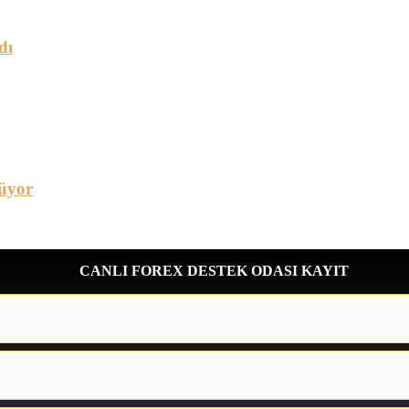
dı
üyor
CANLI FOREX DESTEK ODASI KAYIT