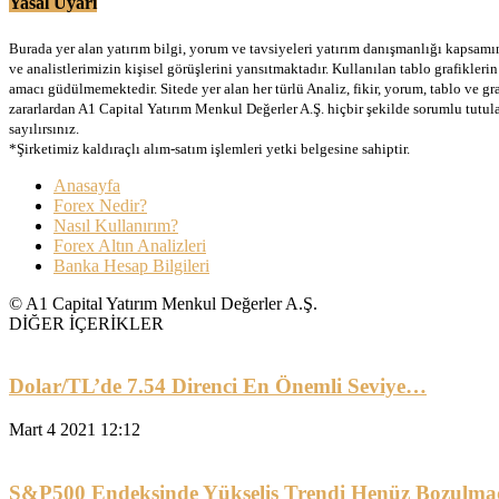
Yasal Uyarı
Burada yer alan yatırım bilgi, yorum ve tavsiyeleri yatırım danışmanlığı kapsamınd
ve analistlerimizin kişisel görüşlerini yansıtmaktadır. Kullanılan tablo grafikler
amacı güdülmemektedir. Sitede yer alan her türlü Analiz, fikir, yorum, tablo ve gr
zararlardan A1 Capital Yatırım Menkul Değerler A.Ş. hiçbir şekilde sorumlu tutu
sayılırsınız.
*Şirketimiz kaldıraçlı alım-satım işlemleri yetki belgesine sahiptir.
Anasayfa
Forex Nedir?
Nasıl Kullanırım?
Forex Altın Analizleri
Banka Hesap Bilgileri
© A1 Capital Yatırım Menkul Değerler A.Ş.
DİĞER İÇERİKLER
Dolar/TL’de 7.54 Direnci En Önemli Seviye…
Mart 4 2021 12:12
S&P500 Endeksinde Yükseliş Trendi Henüz Bozulma