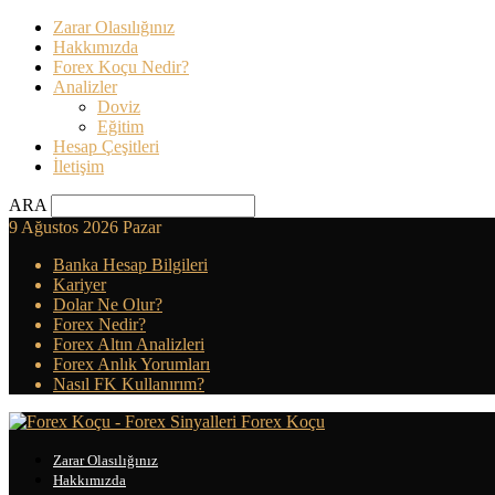
Zarar Olasılığınız
Hakkımızda
Forex Koçu Nedir?
Analizler
Doviz
Eğitim
Hesap Çeşitleri
İletişim
ARA
9 Ağustos 2026 Pazar
Banka Hesap Bilgileri
Kariyer
Dolar Ne Olur?
Forex Nedir?
Forex Altın Analizleri
Forex Anlık Yorumları
Nasıl FK Kullanırım?
Forex Koçu
Zarar Olasılığınız
Hakkımızda