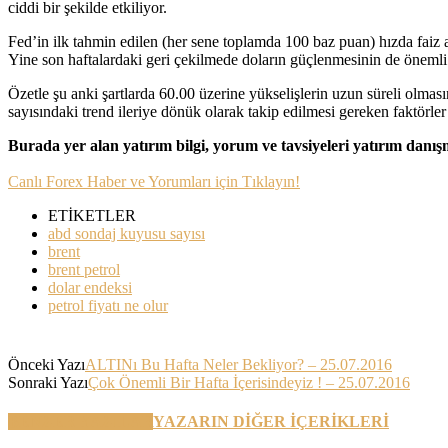
ciddi bir şekilde etkiliyor.
Fed’in ilk tahmin edilen (her sene toplamda 100 baz puan) hızda faiz 
Yine son haftalardaki geri çekilmede doların güçlenmesinin de önemli p
Özetle şu anki şartlarda 60.00 üzerine yükselişlerin uzun süreli olması
sayısındaki trend ileriye dönük olarak takip edilmesi gereken faktörler
Burada yer alan yatırım bilgi, yorum ve tavsiyeleri yatırım danı
Canlı Forex Haber ve Yorumları için Tıklayın!
ETİKETLER
abd sondaj kuyusu sayısı
brent
brent petrol
dolar endeksi
petrol fiyatı ne olur
Önceki Yazı
ALTINı Bu Hafta Neler Bekliyor? – 25.07.2016
Sonraki Yazı
Çok Önemli Bir Hafta İçerisindeyiz ! – 25.07.2016
BENZER YAZILAR
YAZARIN DİĞER İÇERİKLERİ