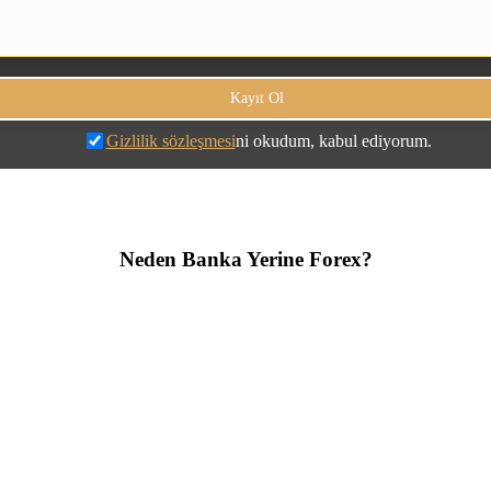
Gizlilik sözleşmesi
ni okudum, kabul ediyorum.
Neden Banka Yerine Forex?