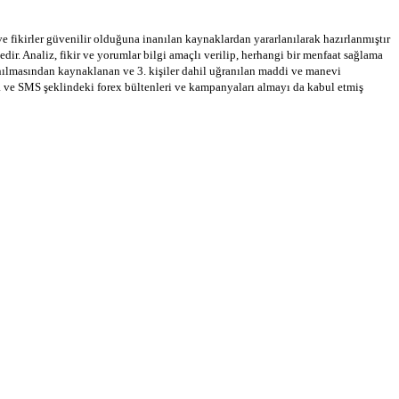
 ve fikirler güvenilir olduğuna inanılan kaynaklardan yararlanılarak hazırlanmıştır
dir. Analiz, fikir ve yorumlar bilgi amaçlı verilip, herhangi bir menfaat sağlama
llanılmasından kaynaklanan ve 3. kişiler dahil uğranılan maddi ve manevi
a ve SMS şeklindeki forex bültenleri ve kampanyaları almayı da kabul etmiş