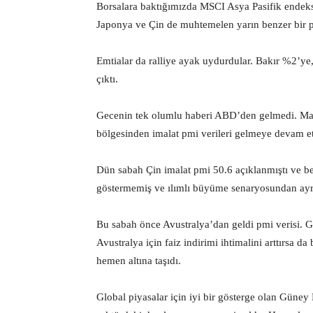
Borsalara baktığımızda MSCI Asya Pasifik endek
Japonya ve Çin de muhtemelen yarın benzer bir p
Emtialar da ralliye ayak uydurdular. Bakır %2’ye,
çıktı.
Gecenin tek olumlu haberi ABD’den gelmedi. Ma
bölgesinden imalat pmi verileri gelmeye devam et
Dün sabah Çin imalat pmi 50.6 açıklanmıştı ve be
göstermemiş ve ılımlı büyüme senaryosundan ayr
Bu sabah önce Avustralya’dan geldi pmi verisi. G
Avustralya için faiz indirimi ihtimalini arttırsa 
hemen altına taşıdı.
Global piyasalar için iyi bir gösterge olan Güne