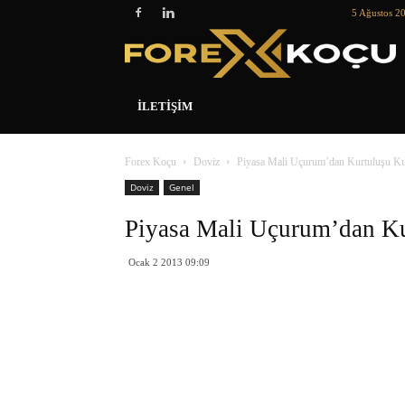
5 Ağustos 2
İLETIŞIM
Forex Koçu
Doviz
Piyasa Mali Uçurum’dan Kurtuluşu Ku
Doviz
Genel
Piyasa Mali Uçurum’dan Ku
Ocak 2 2013 09:09