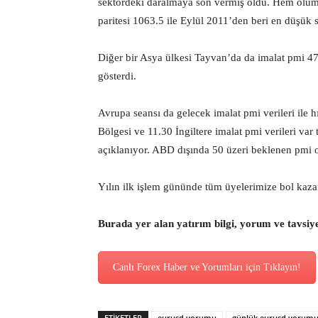
sektördeki daralmaya son vermiş oldu. Hem oluml
paritesi 1063.5 ile Eylül 2011’den beri en düşük 
Diğer bir Asya ülkesi Tayvan’da da imalat pmi 4
gösterdi.
Avrupa seansı da gelecek imalat pmi verileri ile h
Bölgesi ve 11.30 İngiltere imalat pmi verileri va
açıklanıyor. ABD dışında 50 üzeri beklenen pmi ol
Yılın ilk işlem gününde tüm üyelerimize bol kazan
Burada yer alan yatırım bilgi, yorum ve tavsiy
Canlı Forex Haber ve Yorumları için Tıklayın!
ETİKETLER
eurusd yorumu
günlük eurusd yorum