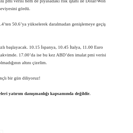
u pmi verisi hem de piyasadaki risk iştahı ile Dolar/Won
seviyesini gördü.
7.4’ten 50.6’ya yükselerek daralmadan genişlemeye geçiş
ızlı başlayacak. 10.15 İspanya, 10.45 İtalya, 11.00 Euro
r takvimde. 17.00’da ise bu kez ABD’den imalat pmi verisi
madığının altını çizelim.
çlı bir gün diliyoruz!
eleri yatırım danışmanlığı kapsamında değildir.
u