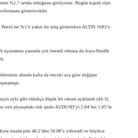
sinin %1.7 artıda olduğunu görüyoruz. Bugün kapalı olan
erformans gösterecekler.
 Petrol ise %1’e yakın bir artış gösterirken ALTIN 1683’e
li uçurumun yanında çok önemli olmasa da Asya-Pasifik
ti.
klentinin altında kalsa da önceki aya göre değişim
ışmamıştı.
eçen ayki gibi oldukça düşük bir rakam açıklandı (44.3).
da bu veri piyasadaki risk iştahı AUDUSD’yi 1.04’ten 1.05’in
y Kore imalat pmi 48.2’den 50.08’e yükseldi ve böylece