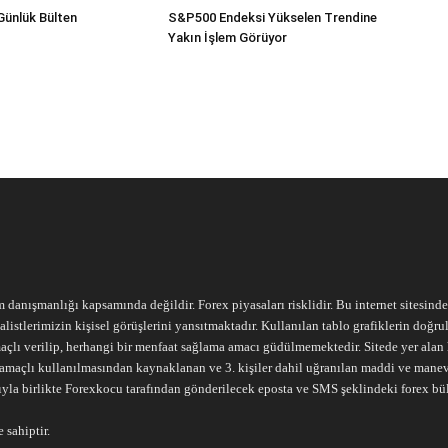
Günlük Bülten
S&P500 Endeksi Yükselen Trendine
Yakın İşlem Görüyor
m danışmanlığı kapsamında değildir. Forex piyasaları risklidir. Bu internet sitesind
alistlerimizin kişisel görüşlerini yansıtmaktadır. Kullanılan tablo grafiklerin doğ
açlı verilip, herhangi bir menfaat sağlama amacı güdülmemektedir. Sitede yer alan he
ari amaçlı kullanılmasından kaynaklanan ve 3. kişiler dahil uğranılan maddi ve mane
ıyla birlikte Forexkocu tarafından gönderilecek eposta ve SMS şeklindeki forex bü
 sahiptir.