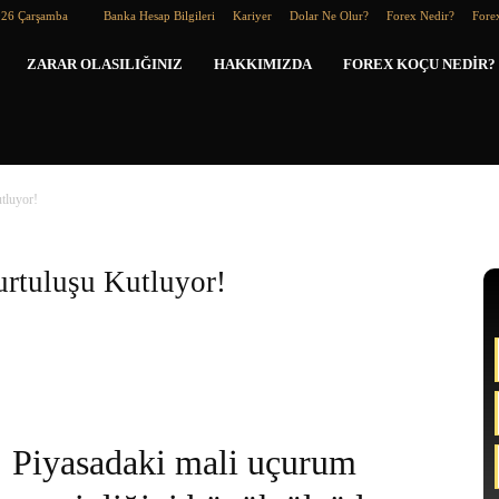
026 Çarşamba
Banka Hesap Bilgileri
Kariyer
Dolar Ne Olur?
Forex Nedir?
Forex
Forex
ZARAR OLASILIĞINIZ
HAKKIMIZDA
FOREX KOÇU NEDIR?
Koçu
tluyor!
rtuluşu Kutluyor!
Piyasadaki mali uçurum