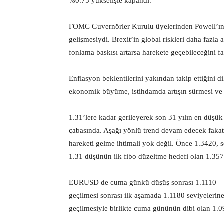
%0.75 yükselişle kapandı.
FOMC Guvernörler Kurulu üyelerinden Powell’ın
gelişmesiydi. Brexit’in global riskleri daha fazla
fonlama baskısı artarsa harekete geçebileceğini fa
Enflasyon beklentilerini yakından takip ettiğini d
ekonomik büyüme, istihdamda artışın sürmesi ve 
1.31’lere kadar gerileyerek son 31 yılın en düş
çabasında. Aşağı yönlü trend devam edecek fakat
hareketi gelme ihtimali yok değil. Önce 1.3420, 
1.31 düşünün ilk fibo düzeltme hedefi olan 1.3570
EURUSD de cuma günkü düşüş sonrası 1.1110 – 1.
geçilmesi sonrası ilk aşamada 1.1180 seviyelerine
geçilmesiyle birlikte cuma gününün dibi olan 1.09