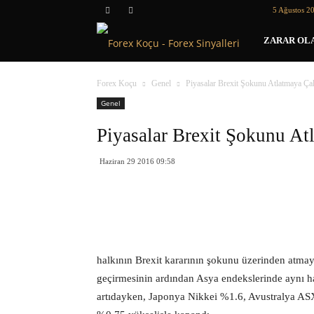
5 Ağustos 2
Forex
ZARAR OLA
Koçu
Forex Koçu
Genel
Piyasalar Brexit Şokunu Atlatmaya Çal
Genel
Piyasalar Brexit Şokunu At
Haziran 29 2016 09:58
halkının Brexit kararının şokunu üzerinden atmay
geçirmesinin ardından Asya endekslerinde aynı h
artıdayken, Japonya Nikkei %1.6, Avustralya