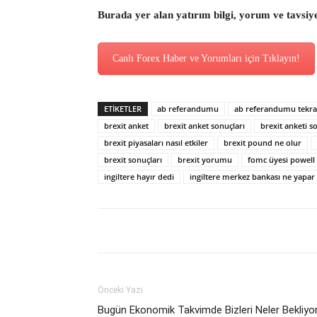
Burada yer alan yatırım bilgi, yorum ve tavsiy
Canlı Forex Haber ve Yorumları için Tıklayın!
ETİKETLER
ab referandumu
ab referandumu tekra
brexit anket
brexit anket sonuçları
brexit anketi s
brexit piyasaları nasıl etkiler
brexit pound ne olur
brexit sonuçları
brexit yorumu
fomc üyesi powell
ingiltere hayır dedi
ingiltere merkez bankası ne yapar
Önceki Yazı
Bugün Ekonomik Takvimde Bizleri Neler Bekliyo