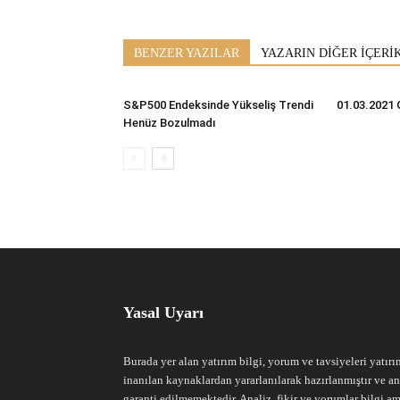
BENZER YAZILAR
YAZARIN DİĞER İÇERİ
S&P500 Endeksinde Yükseliş Trendi
01.03.2021 
Henüz Bozulmadı
Yasal Uyarı
Burada yer alan yatırım bilgi, yorum ve tavsiyeleri yatırı
inanılan kaynaklardan yararlanılarak hazırlanmıştır ve an
garanti edilmemektedir. Analiz, fikir ve yorumlar bilgi am