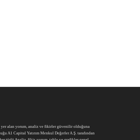
e yer alan yorum, analiz ve fikirler güvenilir olduğuna
ruluğu A1 Capital Yatırım Menkul Değerler A.Ş. tarafından
r türlü Analiz, fikir, yorum, tablo ve grafikler genel