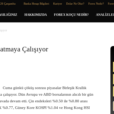
026 Çarşamba
Banka Hesap Bilgileri
Kariyer
Dolar Ne Olur?
Forex Nedir?
Forex
SILIĞINIZ
HAKKIMIZDA
FOREX KOÇU NEDIR?
ANALIZLE
ışıyor
latmaya Çalışıyor
Cuma günkü çöküş sonrası piyasalar Birleşik Krallık
a çalışıyor. Dün Avrupa ve ABD borsalarının alıcılı bir gün
avada devam etti. Çin endeksleri %0.50 ile %0.80 arası
 ASX %0.77, Güney Kore KOSPI %1.04 ve Hong Kong HSI