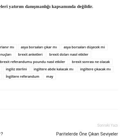
eleri yatırım danışmanlığı kapsamında değildir.
rlanır mı
asya borsaları çıkar mı
asya borsaları düşecek mi
onuçları
brexit anketleri
brexit doları nasıl etkiler
brexit referandumu poundu nasıl etkiler
brexit sonrası ne olacak
ingiliz sterlini
ingiltere abde kalacak mı
ingiltere çıkacak mı
İngiltere referandum
may
Sonraki Yazı
r?
Paritelerde Öne Çıkan Seviyeler