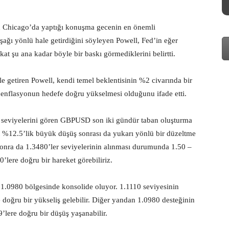
 Chicago’da yaptığı konuşma gecenin en önemli
 aşağı yönlü hale getirdiğini söyleyen Powell, Fed’in eğer
kat şu ana kadar böyle bir baskı görmediklerini belirtti.
ile getiren Powell, kendi temel beklentisinin %2 civarında bir
enflasyonun hedefe doğru yükselmesi olduğunu ifade etti.
ük seviyelerini gören GBPUSD son iki gündür taban oluşturma
 %12.5’lik büyük düşüş sonrası da yukarı yönlü bir düzeltme
sonra da 1.3480’ler seviyelerinin alınması durumunda 1.50 –
’lere doğru bir hareket görebiliriz.
0980 bölgesinde konsolide oluyor. 1.1110 seviyesinin
 doğru bir yükseliş gelebilir. Diğer yandan 1.0980 desteğinin
’lere doğru bir düşüş yaşanabilir.