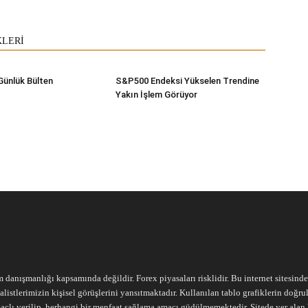
KLERİ
Günlük Bülten
S&P500 Endeksi Yükselen Trendine
Yakın İşlem Görüyor
m danışmanlığı kapsamında değildir. Forex piyasaları risklidir. Bu internet sitesind
alistlerimizin kişisel görüşlerini yansıtmaktadır. Kullanılan tablo grafiklerin doğ
açlı verilip, herhangi bir menfaat sağlama amacı güdülmemektedir. Sitede yer alan he