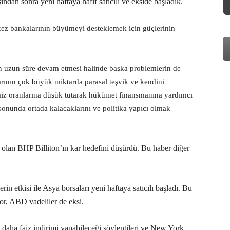
ından sonra yeni haftaya hafif satıcılı ve ekside başladık.
kez bankalarının büyümeyi desteklemek için güçlerinin
in uzun süre devam etmesi halinde başka problemlerin de
larının çok büyük miktarda parasal teşvik ve kendini
faiz oranlarına düşük tutarak hükümet finansmanına yardımcı
sonunda ortada kalacaklarını ve politika yapıcı olmak
an BHP Billiton’ın kar hedefini düşürdü. Bu haber diğer
etkisi ile Asya borsaları yeni haftaya satıcılı başladı. Bu
yor, ABD vadeliler de eksi.
daha faiz indirimi yapabileceği söylentileri ve New York