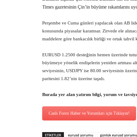
Times gazetesinin Çin’in büyüme rakamlarını uyd
Perşembe ve Cuma günleri yapılacak olan AB lider
konusunda piyasalar karamsar. Zirvede ele alınacak 
maddelere göre bankacılık birliği ve ortak tahvi
EURUSD 1.2500 desteğinin hemen üzerinde tutun
büyümeye yönelik endişelerin yeniden artması altı
seviyesinin, USDJPY ise 80.00 seviyesinin üzerind
paritesini 1.82’nin üzerine taşıdı.
Burada yer alan yatırım bilgi, yorum ve tavsiy
Canlı Forex Haber ve Yorumları için Tıklayın!
ETİKETLER
eurusd yorumu
günlük eurusd yorum