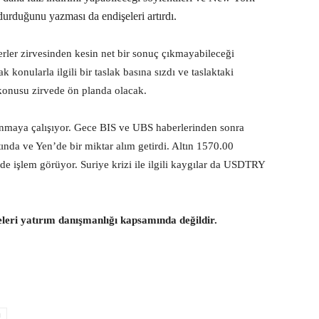
urduğunu yazması da endişeleri artırdı.
ler zirvesinden kesin net bir sonuç çıkmayabileceği
konularla ilgili bir taslak basına sızdı ve taslaktaki
l konusu zirvede ön planda olacak.
maya çalışıyor. Gece BIS ve UBS haberlerinden sonra
nda ve Yen’de bir miktar alım getirdi. Altın 1570.00
e işlem görüyor. Suriye krizi ile ilgili kaygılar da USDTRY
eleri yatırım danışmanlığı kapsamında değildir.
u