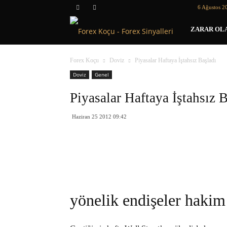
6 Ağustos 2
Forex
ZARAR OLA
Koçu
Forex Koçu
Doviz
Piyasalar Haftaya İştahsız Başladı
Doviz
Genel
Piyasalar Haftaya İştahsız 
Haziran 25 2012 09:42
yönelik endişeler hakim