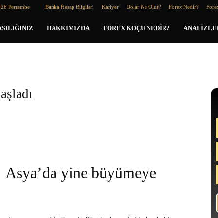
026 Perşembe
Banka Hesap Bilgileri
Kariyer
Dolar Ne Olur?
Forex Nedir?
Forex
SILIĞINIZ
HAKKIMIZDA
FOREX KOÇU NEDIR?
ANALIZLE
Başladı
Asya’da yine büyümeye