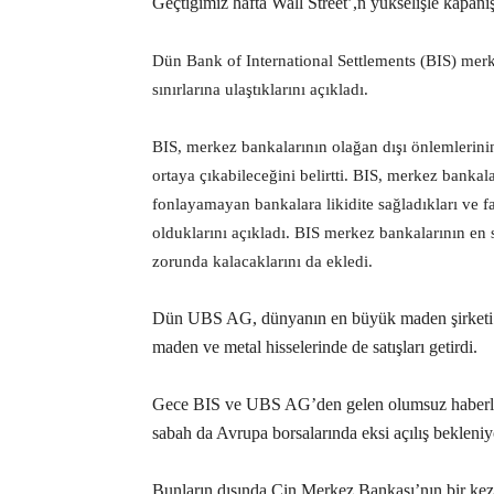
Geçtiğimiz hafta Wall Street’,n yükselişle kapanış
Dün Bank of International Settlements (BIS) mer
sınırlarına ulaştıklarını açıkladı.
BIS, merkez bankalarının olağan dışı önlemlerin
ortaya çıkabileceğini belirtti. BIS, merkez banka
fonlayamayan bankalara likidite sağladıkları ve 
olduklarını açıkladı. BIS merkez bankalarının en 
zorunda kalacaklarını da ekledi.
Dün UBS AG, dünyanın en büyük maden şirketi ol
maden ve metal hisselerinde de satışları getirdi.
Gece BIS ve UBS AG’den gelen olumsuz haberlerin 
sabah da Avrupa borsalarında eksi açılış bekleni
Bunların dışında Çin Merkez Bankası’nın bir kez 