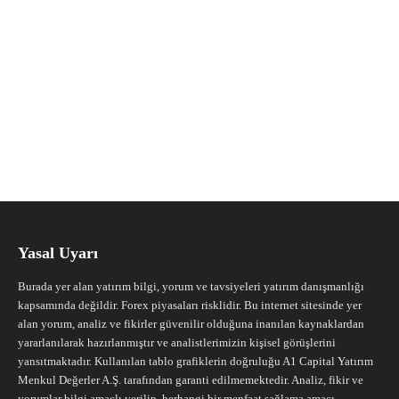
Yasal Uyarı
Burada yer alan yatırım bilgi, yorum ve tavsiyeleri yatırım danışmanlığı
kapsamında değildir. Forex piyasaları risklidir. Bu internet sitesinde yer
alan yorum, analiz ve fikirler güvenilir olduğuna inanılan kaynaklardan
yararlanılarak hazırlanmıştır ve analistlerimizin kişisel görüşlerini
yansıtmaktadır. Kullanılan tablo grafiklerin doğruluğu A1 Capital Yatırım
Menkul Değerler A.Ş. tarafından garanti edilmemektedir. Analiz, fikir ve
yorumlar bilgi amaçlı verilip, herhangi bir menfaat sağlama amacı