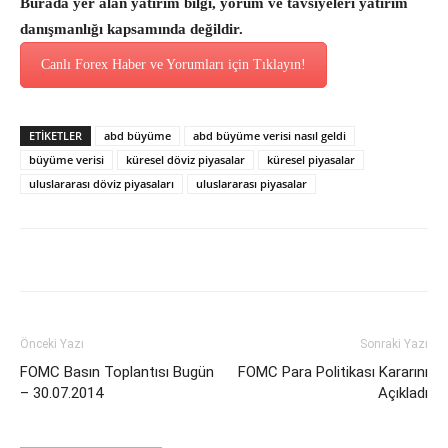
Burada yer alan yatırım bilgi, yorum ve tavsiyeleri yatırım
danışmanlığı kapsamında değildir.
Canlı Forex Haber ve Yorumları için Tıklayın!
ETİKETLER
abd büyüme
abd büyüme verisi nasıl geldi
büyüme verisi
küresel döviz piyasalar
küresel piyasalar
uluslararası döviz piyasaları
uluslararası piyasalar
Önceki Yazı
Sonraki Yazı
FOMC Basın Toplantısı Bugün
FOMC Para Politikası Kararını
– 30.07.2014
Açıkladı