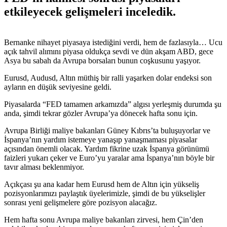
etkileyecek gelişmeleri inceledik.
Bernanke nihayet piyasaya istediğini verdi, hem de fazlasıyla… Ucu
açık tahvil alımını piyasa oldukça sevdi ve dün akşam ABD, gece
Asya bu sabah da Avrupa borsaları bunun coşkusunu yaşıyor.
Eurusd, Audusd, Altın müthiş bir ralli yaşarken dolar endeksi son
ayların en düşük seviyesine geldi.
Piyasalarda “FED tamamen arkamızda” algısı yerleşmiş durumda şu
anda, şimdi tekrar gözler Avrupa’ya dönecek hafta sonu için.
Avrupa Birliği maliye bakanları Güney Kıbrıs’ta buluşuyorlar ve
İspanya’nın yardım istemeye yanaşıp yanaşmaması piyasalar
açısından önemli olacak. Yardım fikrine uzak İspanya görünümü
faizleri yukarı çeker ve Euro’yu yaralar ama İspanya’nın böyle bir
tavır alması beklenmiyor.
Açıkçası şu ana kadar hem Eurusd hem de Altın için yükseliş
pozisyonlarımızı paylaştık üyelerimizle, şimdi de bu yükselişler
sonrası yeni gelişmelere göre pozisyon alacağız.
Hem hafta sonu Avrupa maliye bakanları zirvesi, hem Çin’den