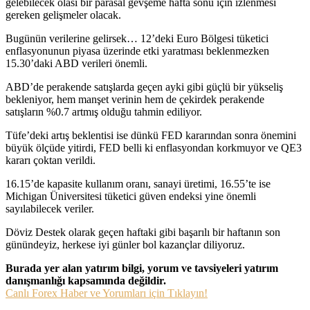
gelebilecek olası bir parasal gevşeme hafta sonu için izlenmesi
gereken gelişmeler olacak.
Bugünün verilerine gelirsek… 12’deki Euro Bölgesi tüketici
enflasyonunun piyasa üzerinde etki yaratması beklenmezken
15.30’daki ABD verileri önemli.
ABD’de perakende satışlarda geçen ayki gibi güçlü bir yükseliş
bekleniyor, hem manşet verinin hem de çekirdek perakende
satışların %0.7 artmış olduğu tahmin ediliyor.
Tüfe’deki artış beklentisi ise dünkü FED kararından sonra önemini
büyük ölçüde yitirdi, FED belli ki enflasyondan korkmuyor ve QE3
kararı çoktan verildi.
16.15’de kapasite kullanım oranı, sanayi üretimi, 16.55’te ise
Michigan Üniversitesi tüketici güven endeksi yine önemli
sayılabilecek veriler.
Döviz Destek olarak geçen haftaki gibi başarılı bir haftanın son
günündeyiz, herkese iyi günler bol kazançlar diliyoruz.
Burada yer alan yatırım bilgi, yorum ve tavsiyeleri yatırım
danışmanlığı kapsamında değildir.
Canlı Forex Haber ve Yorumları için Tıklayın!