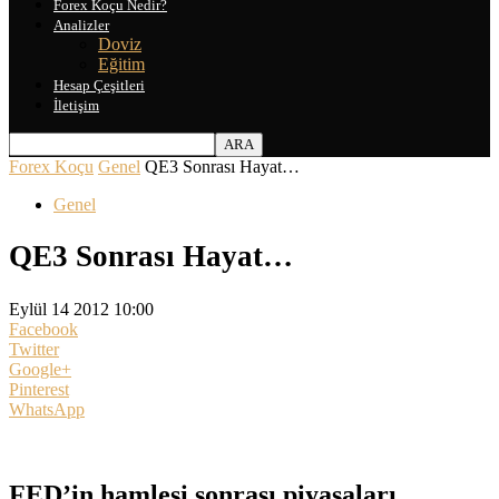
Forex Koçu Nedir?
Analizler
Doviz
Eğitim
Hesap Çeşitleri
İletişim
Forex Koçu
Genel
QE3 Sonrası Hayat…
Genel
QE3 Sonrası Hayat…
Eylül 14 2012 10:00
Facebook
Twitter
Google+
Pinterest
WhatsApp
FED’in hamlesi sonrası piyasaları