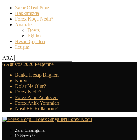
Zarar Olasılığınız
Hakkımızda
Forex Koçu Nedir?
Analizler
Doviz
Eğitim
Hesap Çeşitleri
İletişim
ARA
6 Ağustos 2026 Perşembe
Banka Hesap Bilgileri
Kariyer
Dolar Ne Olur?
Forex Nedir?
Forex Altın Analizleri
Forex Anlık Yorumları
Nasıl FK Kullanırım?
Forex Koçu
Zarar Olasılığınız
Hakkımızda