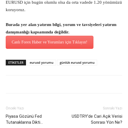
EURUSD için bugün olumlu olsa da orta vadede 1.20 yönümüzü
koruyoruz.
Burada yer alan yatırım bilgi, yorum ve tavsiyeleri yatırım
danışmanlığı kapsamında değildir.
Canlı Forex Haber ve Yorumları için Tıklayın!
ETİKETLER
eurusd yorumu
günlük eurusd yorumu
Önceki Yazı
Sonraki Yazı
Piyasa Gözünü Fed
USDTRY’de Cari Açık Verisi
Tutanaklarına Dikti…
Sonrası Yön Ne?