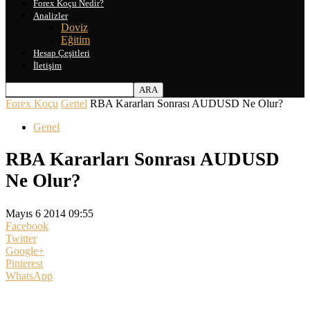
Forex Koçu Nedir?
Analizler
Doviz
Eğitim
Hesap Çeşitleri
İletişim
Forex Koçu
Genel
RBA Kararları Sonrası AUDUSD Ne Olur?
Genel
RBA Kararları Sonrası AUDUSD
Ne Olur?
Mayıs 6 2014 09:55
Facebook
Twitter
Google+
Pinterest
WhatsApp