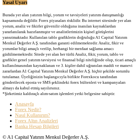
Yasal Uyarı
Burada yer alan yatırım bilgi, yorum ve tavsiyeleri yatırım danışmanlığı
kapsamında değildir. Forex piyasaları risklidir. Bu internet sitesinde yer alan
yorum, analiz ve fikirler güvenilir olduğuna inanılan kaynaklardan
yararlanılarak hazırlanmıştır ve analistlerimizin kişisel görüşlerini
yansıtmaktadır. Kullanılan tablo grafiklerin doğruluğu A1 Capital Yatırım
Menkul Değerler A.Ş. tarafından garanti edilmemektedir. Analiz, fikir ve
yorumlar bilgi amaçlı verilip, herhangi bir menfaat sağlama amacı
güdülmemektedir. Sitede yer alan her türlü Analiz, fikir, yorum, tablo ve
grafikler genel yatırım tavsiyesi ve finansal bilgi niteliğinde olup, ticari amaçlı
kullanılmasından kaynaklanan ve 3. kişiler dahil uğranılan maddi ve manevi
zararlardan A1 Capital Yatırım Menkul Değerler A.Ş. hiçbir şekilde sorumlu
tutulamaz. Üyeliğinizin başlangıcıyla birlikte Forexkocu tarafından
gönderilecek eposta ve SMS şeklindeki forex bültenleri ve kampanyaları
almayı da kabul etmiş sayılırsınız.
*Şirketimiz kaldıraçlı alım-satım işlemleri yetki belgesine sahiptir.
Anasayfa
Forex Nedir?
Nasıl Kullanırım?
Forex Altın Analizleri
Banka Hesap Bilgileri
© A1 Capital Yatırım Menkul Değerler A.Ş.