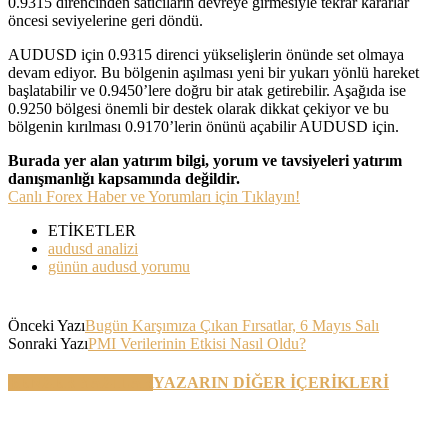
0.9315 direncinden satıcıların devreye girmesiyle tekrar kararlar
öncesi seviyelerine geri döndü.
AUDUSD için 0.9315 direnci yükselişlerin önünde set olmaya
devam ediyor. Bu bölgenin aşılması yeni bir yukarı yönlü hareket
başlatabilir ve 0.9450’lere doğru bir atak getirebilir. Aşağıda ise
0.9250 bölgesi önemli bir destek olarak dikkat çekiyor ve bu
bölgenin kırılması 0.9170’lerin önünü açabilir AUDUSD için.
Burada yer alan yatırım bilgi, yorum ve tavsiyeleri yatırım
danışmanlığı kapsamında değildir.
Canlı Forex Haber ve Yorumları için Tıklayın!
ETİKETLER
audusd analizi
günün audusd yorumu
Önceki Yazı
Bugün Karşımıza Çıkan Fırsatlar, 6 Mayıs Salı
Sonraki Yazı
PMI Verilerinin Etkisi Nasıl Oldu?
BENZER YAZILAR
YAZARIN DİĞER İÇERİKLERİ