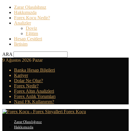
Zarar Olasılığınız
Hakkımızda
Forex Koçu Nedir?
Analizler
Doviz
Eğitim
Hesap Çeşitleri
İletişim
ARA
9 Ağustos 2026 Pazar
Banka Hesap Bilgileri
Kariyer
Dolar Ne Olur?
Forex Nedir?
Forex Altın Analizleri
Forex Anlık Yorumları
Nasıl FK Kullanırım?
Forex Koçu
Zarar Olasılığınız
Hakkımızda