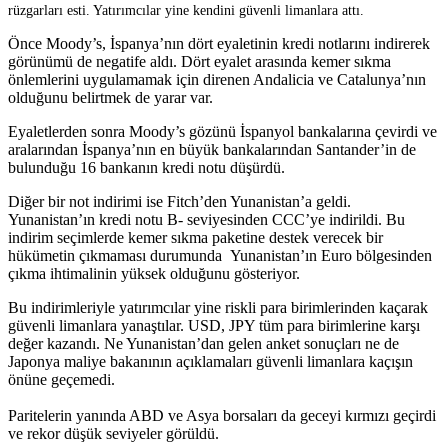
rüzgarları esti. Yatırımcılar yine kendini güvenli limanlara attı.
Önce Moody’s, İspanya’nın dört eyaletinin kredi notlarını indirerek
görünümü de negatife aldı. Dört eyalet arasında kemer sıkma
önlemlerini uygulamamak için direnen Andalicia ve Catalunya’nın
olduğunu belirtmek de yarar var.
Eyaletlerden sonra Moody’s gözünü İspanyol bankalarına çevirdi ve
aralarından İspanya’nın en büyük bankalarından Santander’in de
bulunduğu 16 bankanın kredi notu düşürdü.
Diğer bir not indirimi ise Fitch’den Yunanistan’a geldi.
Yunanistan’ın kredi notu B- seviyesinden CCC’ye indirildi. Bu
indirim seçimlerde kemer sıkma paketine destek verecek bir
hükümetin çıkmaması durumunda Yunanistan’ın Euro bölgesinden
çıkma ihtimalinin yüksek olduğunu gösteriyor.
Bu indirimleriyle yatırımcılar yine riskli para birimlerinden kaçarak
güvenli limanlara yanaştılar. USD, JPY tüm para birimlerine karşı
değer kazandı. Ne Yunanistan’dan gelen anket sonuçları ne de
Japonya maliye bakanının açıklamaları güvenli limanlara kaçışın
önüne geçemedi.
Paritelerin yanında ABD ve Asya borsaları da geceyi kırmızı geçirdi
ve rekor düşük seviyeler görüldü.