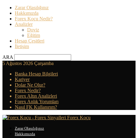
Zarar Olasılığınız
Hakkımızda
Forex Koçu Nedir?
Analizler
Doviz
Eğitim
Hesap Çeşitleri
İletişim
ARA
5 Ağustos 2026 Çarşamba
Banka Hesap Bilgileri
Kariyer
Dolar Ne Olur?
Forex Nedir?
Forex Altın Analizleri
Forex Anlık Yorumları
Nasıl FK Kullanırım?
Forex Koçu
Zarar Olasılığınız
Hakkımızda