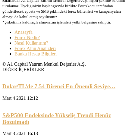
zararlardan A1 Capital Yatırım Menkul Değerler A.Ş. hiçbir şekilde sorumlu
tutulamaz. Üyeliğinizin başlangıcıyla birlikte Forexkocu tarafından
gönderilecek eposta ve SMS şeklindeki forex bültenleri ve kampanyaları
almayı da kabul etmiş sayılırsınız.
*Şirketimiz kaldıraçlı alım-satım işlemleri yetki belgesine sahiptir.
Anasayfa
Forex Nedir?
Nasıl Kullanırım?
Forex Altın Analizleri
Banka Hesap Bilgileri
© A1 Capital Yatırım Menkul Değerler A.Ş.
DİĞER İÇERİKLER
Dolar/TL’de 7.54 Direnci En Önemli Seviye…
Mart 4 2021 12:12
S&P500 Endeksinde Yükseliş Trendi Henüz
Bozulmadı
Mart 3 2021 16:13