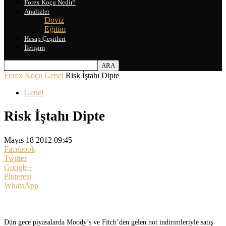
Forex Koçu Nedir?
Analizler
Doviz
Eğitim
Hesap Çeşitleri
İletişim
Forex Koçu
Genel
Risk İştahı Dipte
Genel
Risk İştahı Dipte
Mayıs 18 2012 09:45
Facebook
Twitter
Google+
Pinterest
WhatsApp
Dün gece piyasalarda Moody’s ve Fitch’den gelen not indirimleriyle satış