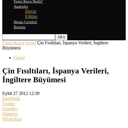
Forex Koçu Nedir?
Analizler
Doviz
Eğitim
Hesap Çeşitleri
İletişim
Forex Koçu
Genel
Çin Fısıltıları, İspanya Verileri, İngiltere
Büyümesi
Genel
Çin Fısıltıları, İspanya Verileri,
İngiltere Büyümesi
Eylül 27 2012 12:39
Facebook
Twitter
Google+
Pinterest
WhatsApp