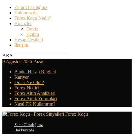
Zarar Olasılığınız
Hakkımızda
Forex Koçu Nedir?
Analizler
Doviz
Eğitim
Hesap Çeşitleri
İletişim
ARA
9 Ağustos 2026 Pazar
Banka Hesap Bilgileri
Kariyer
Dolar Ne Olur?
Forex Nedir?
Forex Altın Analizleri
Forex Anlık Yorumları
Nasıl FK Kullanırım?
Forex Koçu
Zarar Olasılığınız
Hakkımızda