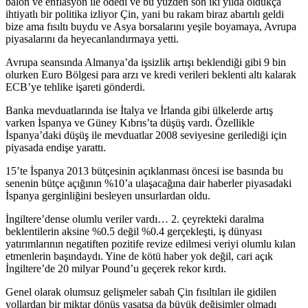
balon ve enflasyon ile ödedi ve bu yüzden son iki yılda oldukça
ihtiyatlı bir politika izliyor Çin, yani bu rakam biraz abartılı geldi
bize ama fısıltı buydu ve Asya borsalarını yeşile boyamaya, Avrupa
piyasalarını da heyecanlandırmaya yetti.
Avrupa seansında Almanya’da işsizlik artışı beklendiği gibi 9 bin
olurken Euro Bölgesi para arzı ve kredi verileri beklenti altı kalarak
ECB’ye tehlike işareti gönderdi.
Banka mevduatlarında ise İtalya ve İrlanda gibi ülkelerde artış
varken İspanya ve Güney Kıbrıs’ta düşüş vardı. Özellikle
İspanya’daki düşüş ile mevduatlar 2008 seviyesine gerilediği için
piyasada endişe yarattı.
15’te İspanya 2013 bütçesinin açıklanması öncesi ise basında bu
senenin bütçe açığının %10’a ulaşacağına dair haberler piyasadaki
İspanya gerginliğini besleyen unsurlardan oldu.
İngiltere’dense olumlu veriler vardı… 2. çeyrekteki daralma
beklentilerin aksine %0.5 değil %0.4 gerçekleşti, iş dünyası
yatırımlarının negatiften pozitife revize edilmesi veriyi olumlu kılan
etmenlerin başındaydı. Yine de kötü haber yok değil, cari açık
İngiltere’de 20 milyar Pound’u geçerek rekor kırdı.
Genel olarak olumsuz gelişmeler sabah Çin fısıltıları ile gidilen
yollardan bir miktar dönüş yaşatsa da büyük değişimler olmadı