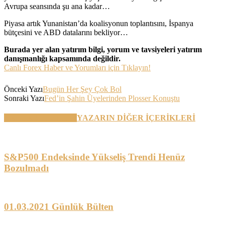
Avrupa seansında şu ana kadar…
Piyasa artık Yunanistan’da koalisyonun toplantısını, İspanya
bütçesini ve ABD datalarını bekliyor…
Burada yer alan yatırım bilgi, yorum ve tavsiyeleri yatırım
danışmanlığı kapsamında değildir.
Canlı Forex Haber ve Yorumları için Tıklayın!
Önceki Yazı
Bugün Her Şey Çok Bol
Sonraki Yazı
Fed’in Şahin Üyelerinden Plosser Konuştu
BENZER YAZILAR
YAZARIN DİĞER İÇERİKLERİ
S&P500 Endeksinde Yükseliş Trendi Henüz
Bozulmadı
01.03.2021 Günlük Bülten