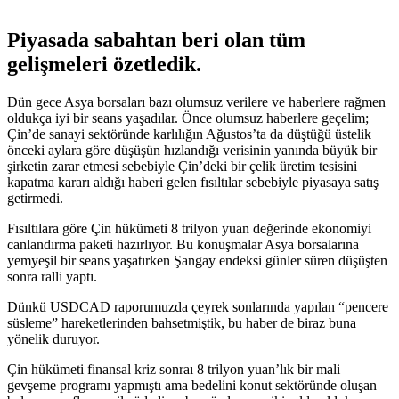
Piyasada sabahtan beri olan tüm
gelişmeleri özetledik.
Dün gece Asya borsaları bazı olumsuz verilere ve haberlere rağmen
oldukça iyi bir seans yaşadılar. Önce olumsuz haberlere geçelim;
Çin’de sanayi sektöründe karlılığın Ağustos’ta da düştüğü üstelik
önceki aylara göre düşüşün hızlandığı verisinin yanında büyük bir
şirketin zarar etmesi sebebiyle Çin’deki bir çelik üretim tesisini
kapatma kararı aldığı haberi gelen fısıltılar sebebiyle piyasaya satış
getirmedi.
Fısıltılara göre Çin hükümeti 8 trilyon yuan değerinde ekonomiyi
canlandırma paketi hazırlıyor. Bu konuşmalar Asya borsalarına
yemyeşil bir seans yaşatırken Şangay endeksi günler süren düşüşten
sonra ralli yaptı.
Dünkü USDCAD raporumuzda çeyrek sonlarında yapılan “pencere
süsleme” hareketlerinden bahsetmiştik, bu haber de biraz buna
yönelik duruyor.
Çin hükümeti finansal kriz sonraı 8 trilyon yuan’lık bir mali
gevşeme programı yapmıştı ama bedelini konut sektöründe oluşan