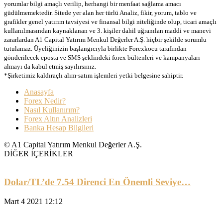
yorumlar bilgi amaçlı verilip, herhangi bir menfaat sağlama amacı
güdülmemektedir. Sitede yer alan her türlü Analiz, fikir, yorum, tablo ve
grafikler genel yatırım tavsiyesi ve finansal bilgi niteliğinde olup, ticari amaçlı
kullanılmasından kaynaklanan ve 3. kişiler dahil uğranılan maddi ve manevi
zararlardan A1 Capital Yatırım Menkul Değerler A.Ş. hiçbir şekilde sorumlu
tutulamaz. Üyeliğinizin başlangıcıyla birlikte Forexkocu tarafından
gönderilecek eposta ve SMS şeklindeki forex bültenleri ve kampanyaları
almayı da kabul etmiş sayılırsınız.
*Şirketimiz kaldıraçlı alım-satım işlemleri yetki belgesine sahiptir.
Anasayfa
Forex Nedir?
Nasıl Kullanırım?
Forex Altın Analizleri
Banka Hesap Bilgileri
© A1 Capital Yatırım Menkul Değerler A.Ş.
DİĞER İÇERİKLER
Dolar/TL’de 7.54 Direnci En Önemli Seviye…
Mart 4 2021 12:12