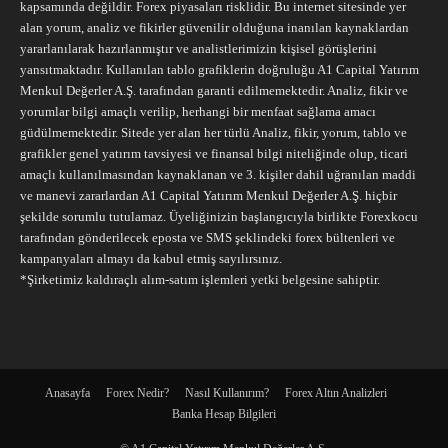
kapsamında değildir. Forex piyasaları risklidir. Bu internet sitesinde yer
alan yorum, analiz ve fikirler güvenilir olduğuna inanılan kaynaklardan
yararlanılarak hazırlanmıştır ve analistlerimizin kişisel görüşlerini
yansıtmaktadır. Kullanılan tablo grafiklerin doğruluğu A1 Capital Yatırım
Menkul Değerler A.Ş. tarafından garanti edilmemektedir. Analiz, fikir ve
yorumlar bilgi amaçlı verilip, herhangi bir menfaat sağlama amacı
güdülmemektedir. Sitede yer alan her türlü Analiz, fikir, yorum, tablo ve
grafikler genel yatırım tavsiyesi ve finansal bilgi niteliğinde olup, ticari
amaçlı kullanılmasından kaynaklanan ve 3. kişiler dahil uğranılan maddi
ve manevi zararlardan A1 Capital Yatırım Menkul Değerler A.Ş. hiçbir
şekilde sorumlu tutulamaz. Üyeliğinizin başlangıcıyla birlikte Forexkocu
tarafından gönderilecek eposta ve SMS şeklindeki forex bültenleri ve
kampanyaları almayı da kabul etmiş sayılırsınız.
*Şirketimiz kaldıraçlı alım-satım işlemleri yetki belgesine sahiptir.
Anasayfa
Forex Nedir?
Nasıl Kullanırım?
Forex Altın Analizleri
Banka Hesap Bilgileri