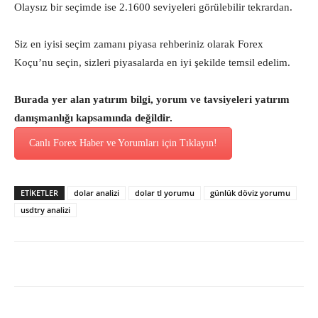
Olaysız bir seçimde ise 2.1600 seviyeleri görülebilir tekrardan.
Siz en iyisi seçim zamanı piyasa rehberiniz olarak Forex
Koçu’nu seçin, sizleri piyasalarda en iyi şekilde temsil edelim.
Burada yer alan yatırım bilgi, yorum ve tavsiyeleri yatırım
danışmanlığı kapsamında değildir.
Canlı Forex Haber ve Yorumları için Tıklayın!
ETİKETLER
dolar analizi
dolar tl yorumu
günlük döviz yorumu
usdtry analizi