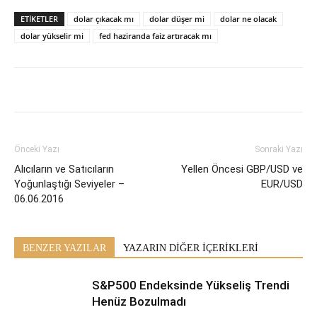
ETİKETLER
dolar çıkacak mı
dolar düşer mi
dolar ne olacak
dolar yükselir mi
fed haziranda faiz artıracak mı
Önceki Yazı
Sonraki Yazı
Alıcıların ve Satıcıların
Yellen Öncesi GBP/USD ve
Yoğunlaştığı Seviyeler –
EUR/USD
06.06.2016
BENZER YAZILAR
YAZARIN DİĞER İÇERİKLERİ
S&P500 Endeksinde Yükseliş Trendi
Henüz Bozulmadı