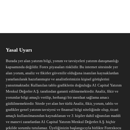
Yasal Uyarı
Burada yer alan yatırım bilgi, yorum ve tavsiyeleri yatırım danışmanlığı
kapsamında değildir. Forex piyasaları risklidir. Bu internet sitesinde yer
alan yorum, analiz ve fikirler güvenilir olduğuna inanılan kaynaklardan
yararlanılarak hazırlanmıştır ve analistlerimizin kişisel görüşlerini
yansıtmaktadır. Kullanılan tablo grafiklerin doğruluğu A1 Capital Yatırım
Menkul Değerler A.Ş. tarafından garanti edilmemektedir. Analiz, fikir ve
yorumlar bilgi amaçlı verilip, herhangi bir menfaat sağlama amacı
güdülmemektedir. Sitede yer alan her türlü Analiz, fikir, yorum, tablo ve
grafikler genel yatırım tavsiyesi ve finansal bilgi niteliğinde olup, ticari
amaçlı kullanılmasından kaynaklanan ve 3. kişiler dahil uğranılan maddi
ve manevi zararlardan A1 Capital Yatırım Menkul Değerler A.Ş. hiçbir
şekilde sorumlu tutulamaz. Üyeliğinizin başlangıcıyla birlikte Forexkocu