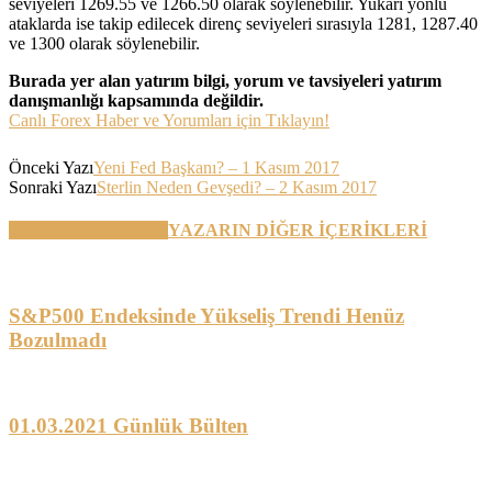
seviyeleri 1269.55 ve 1266.50 olarak söylenebilir. Yukarı yönlü
ataklarda ise takip edilecek direnç seviyeleri sırasıyla 1281, 1287.40
ve 1300 olarak söylenebilir.
Burada yer alan yatırım bilgi, yorum ve tavsiyeleri yatırım
danışmanlığı kapsamında değildir.
Canlı Forex Haber ve Yorumları için Tıklayın!
Önceki Yazı
Yeni Fed Başkanı? – 1 Kasım 2017
Sonraki Yazı
Sterlin Neden Gevşedi? – 2 Kasım 2017
BENZER YAZILAR
YAZARIN DİĞER İÇERİKLERİ
S&P500 Endeksinde Yükseliş Trendi Henüz
Bozulmadı
01.03.2021 Günlük Bülten