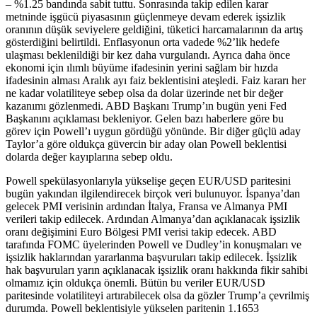
– %1.25 bandında sabit tuttu. Sonrasında takip edilen karar
metninde işgücü piyasasının güçlenmeye devam ederek işsizlik
oranının düşük seviyelere geldiğini, tüketici harcamalarının da artış
gösterdiğini belirtildi. Enflasyonun orta vadede %2’lik hedefe
ulaşması beklenildiği bir kez daha vurgulandı. Ayrıca daha önce
ekonomi için ılımlı büyüme ifadesinin yerini sağlam bir hızda
ifadesinin alması Aralık ayı faiz beklentisini ateşledi. Faiz kararı her
ne kadar volatiliteye sebep olsa da dolar üzerinde net bir değer
kazanımı gözlenmedi. ABD Başkanı Trump’ın bugün yeni Fed
Başkanını açıklaması bekleniyor. Gelen bazı haberlere göre bu
görev için Powell’ı uygun gördüğü yönünde. Bir diğer güçlü aday
Taylor’a göre oldukça güvercin bir aday olan Powell beklentisi
dolarda değer kayıplarına sebep oldu.
Powell spekülasyonlarıyla yükselişe geçen EUR/USD paritesini
bugün yakından ilgilendirecek birçok veri bulunuyor. İspanya’dan
gelecek PMI verisinin ardından İtalya, Fransa ve Almanya PMI
verileri takip edilecek. Ardından Almanya’dan açıklanacak işsizlik
oranı değişimini Euro Bölgesi PMI verisi takip edecek. ABD
tarafında FOMC üyelerinden Powell ve Dudley’in konuşmaları ve
işsizlik haklarından yararlanma başvuruları takip edilecek. İşsizlik
hak başvuruları yarın açıklanacak işsizlik oranı hakkında fikir sahibi
olmamız için oldukça önemli. Bütün bu veriler EUR/USD
paritesinde volatiliteyi artırabilecek olsa da gözler Trump’a çevrilmiş
durumda. Powell beklentisiyle yükselen paritenin 1.1653