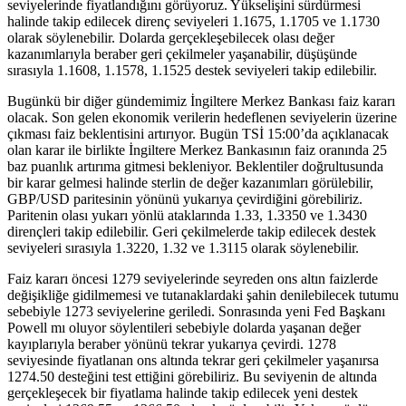
seviyelerinde fiyatlandığını görüyoruz. Yükselişini sürdürmesi
halinde takip edilecek direnç seviyeleri 1.1675, 1.1705 ve 1.1730
olarak söylenebilir. Dolarda gerçekleşebilecek olası değer
kazanımlarıyla beraber geri çekilmeler yaşanabilir, düşüşünde
sırasıyla 1.1608, 1.1578, 1.1525 destek seviyeleri takip edilebilir.
Bugünkü bir diğer gündemimiz İngiltere Merkez Bankası faiz kararı
olacak. Son gelen ekonomik verilerin hedeflenen seviyelerin üzerine
çıkması faiz beklentisini artırıyor. Bugün TSİ 15:00’da açıklanacak
olan karar ile birlikte İngiltere Merkez Bankasının faiz oranında 25
baz puanlık artırıma gitmesi bekleniyor. Beklentiler doğrultusunda
bir karar gelmesi halinde sterlin de değer kazanımları görülebilir,
GBP/USD paritesinin yönünü yukarıya çevirdiğini görebiliriz.
Paritenin olası yukarı yönlü ataklarında 1.33, 1.3350 ve 1.3430
dirençleri takip edilebilir. Geri çekilmelerde takip edilecek destek
seviyeleri sırasıyla 1.3220, 1.32 ve 1.3115 olarak söylenebilir.
Faiz kararı öncesi 1279 seviyelerinde seyreden ons altın faizlerde
değişikliğe gidilmemesi ve tutanaklardaki şahin denilebilecek tutumu
sebebiyle 1273 seviyelerine geriledi. Sonrasında yeni Fed Başkanı
Powell mı oluyor söylentileri sebebiyle dolarda yaşanan değer
kayıplarıyla beraber yönünü tekrar yukarıya çevirdi. 1278
seviyesinde fiyatlanan ons altında tekrar geri çekilmeler yaşanırsa
1274.50 desteğini test ettiğini görebiliriz. Bu seviyenin de altında
gerçekleşecek bir fiyatlama halinde takip edilecek yeni destek