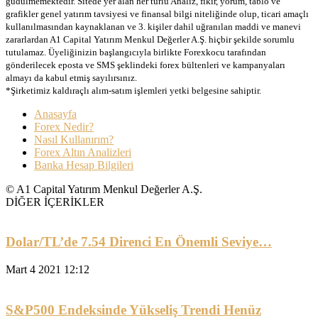
güdülmemektedir. Sitede yer alan her türlü Analiz, fikir, yorum, tablo ve
grafikler genel yatırım tavsiyesi ve finansal bilgi niteliğinde olup, ticari amaçlı
kullanılmasından kaynaklanan ve 3. kişiler dahil uğranılan maddi ve manevi
zararlardan A1 Capital Yatırım Menkul Değerler A.Ş. hiçbir şekilde sorumlu
tutulamaz. Üyeliğinizin başlangıcıyla birlikte Forexkocu tarafından
gönderilecek eposta ve SMS şeklindeki forex bültenleri ve kampanyaları
almayı da kabul etmiş sayılırsınız.
*Şirketimiz kaldıraçlı alım-satım işlemleri yetki belgesine sahiptir.
Anasayfa
Forex Nedir?
Nasıl Kullanırım?
Forex Altın Analizleri
Banka Hesap Bilgileri
© A1 Capital Yatırım Menkul Değerler A.Ş.
DİĞER İÇERİKLER
Dolar/TL’de 7.54 Direnci En Önemli Seviye…
Mart 4 2021 12:12
S&P500 Endeksinde Yükseliş Trendi Henüz