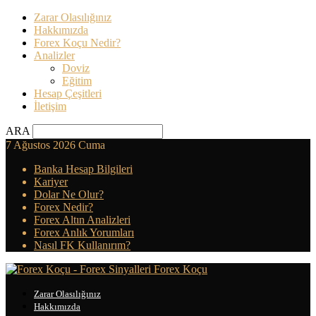
Zarar Olasılığınız
Hakkımızda
Forex Koçu Nedir?
Analizler
Doviz
Eğitim
Hesap Çeşitleri
İletişim
ARA
7 Ağustos 2026 Cuma
Banka Hesap Bilgileri
Kariyer
Dolar Ne Olur?
Forex Nedir?
Forex Altın Analizleri
Forex Anlık Yorumları
Nasıl FK Kullanırım?
Forex Koçu
Zarar Olasılığınız
Hakkımızda