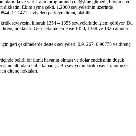
 oranlarında ve varlık alım programında değişime gitmedi, büyüme ve
 dikkatini Ekim ayına çekti. 1.2000 seviyelerinin üzerinde
44, 1.21471 seviyeleri pariteye direnç olabilir.
 kritik seviyesini kırarak 1354 – 1355 seviyelerinde işlem görüyor. Bu
 direnç noktaları. Geri çekilmelerde ise 1350, 1338 ve 1326 altında
 için geri çekilmelerde destek seviyeleri; 0.91267, 0.90775 ve direnç
içinde belirli bir ılımlı havanın olması ve dolar endeksinin düşük
esinin altındaki hafta kapanışı. Bu seviyenin kırılmasıyla önümüze
en direnç noktaları.