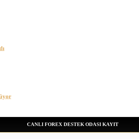
dı
üyor
CANLI FOREX DESTEK ODASI KAYIT