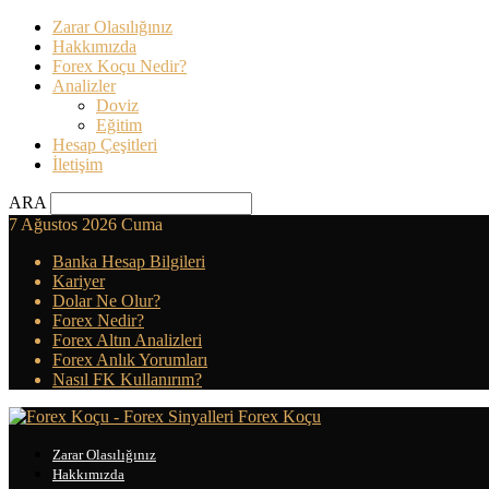
Zarar Olasılığınız
Hakkımızda
Forex Koçu Nedir?
Analizler
Doviz
Eğitim
Hesap Çeşitleri
İletişim
ARA
7 Ağustos 2026 Cuma
Banka Hesap Bilgileri
Kariyer
Dolar Ne Olur?
Forex Nedir?
Forex Altın Analizleri
Forex Anlık Yorumları
Nasıl FK Kullanırım?
Forex Koçu
Zarar Olasılığınız
Hakkımızda