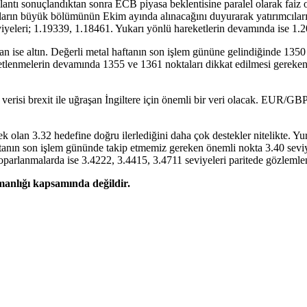
lantı sonuçlandıktan sonra ECB piyasa beklentisine paralel olarak faiz
ların büyük bölümünün Ekim ayında alınacağını duyurarak yatırımcıların
eleri; 1.19339, 1.18461. Yukarı yönlü hareketlerin devamında ise 1.208
an ise altın. Değerli metal haftanın son işlem gününe gelindiğinde 1350
eketlenmelerin devamında 1355 ve 1361 noktaları dikkat edilmesi gereken
erisi brexit ile uğraşan İngiltere için önemli bir veri olacak. EUR/GBP
 olan 3.32 hedefine doğru ilerlediğini daha çok destekler nitelikte. Yurt
tanın son işlem gününde takip etmemiz gereken önemli nokta 3.40 seviy
oparlanmalarda ise 3.4222, 3.4415, 3.4711 seviyeleri paritede gözlemlen
şmanlığı kapsamında değildir.