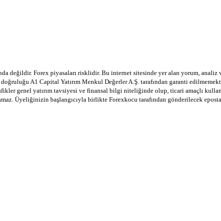
a değildir. Forex piyasaları risklidir. Bu internet sitesinde yer alan yorum, analiz
in doğruluğu A1 Capital Yatırım Menkul Değerler A.Ş. tarafından garanti edilmemekte
afikler genel yatırım tavsiyesi ve finansal bilgi niteliğinde olup, ticari amaçlı ku
lamaz. Üyeliğinizin başlangıcıyla birlikte Forexkocu tarafından gönderilecek epost