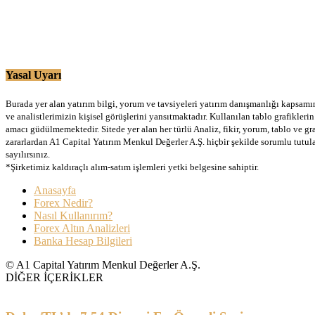
Yasal Uyarı
Burada yer alan yatırım bilgi, yorum ve tavsiyeleri yatırım danışmanlığı kapsamınd
ve analistlerimizin kişisel görüşlerini yansıtmaktadır. Kullanılan tablo grafikler
amacı güdülmemektedir. Sitede yer alan her türlü Analiz, fikir, yorum, tablo ve gr
zararlardan A1 Capital Yatırım Menkul Değerler A.Ş. hiçbir şekilde sorumlu tutu
sayılırsınız.
*Şirketimiz kaldıraçlı alım-satım işlemleri yetki belgesine sahiptir.
Anasayfa
Forex Nedir?
Nasıl Kullanırım?
Forex Altın Analizleri
Banka Hesap Bilgileri
© A1 Capital Yatırım Menkul Değerler A.Ş.
DİĞER İÇERİKLER