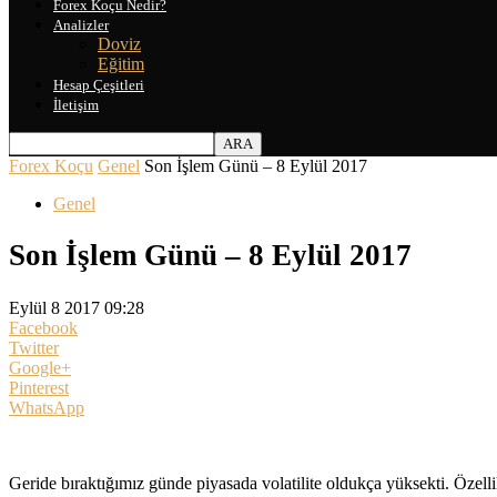
Forex Koçu Nedir?
Analizler
Doviz
Eğitim
Hesap Çeşitleri
İletişim
Forex Koçu
Genel
Son İşlem Günü – 8 Eylül 2017
Genel
Son İşlem Günü – 8 Eylül 2017
Eylül 8 2017 09:28
Facebook
Twitter
Google+
Pinterest
WhatsApp
Geride bıraktığımız günde piyasada volatilite oldukça yüksekti. Öz