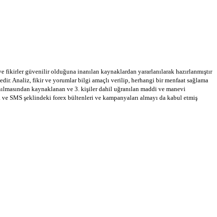
 ve fikirler güvenilir olduğuna inanılan kaynaklardan yararlanılarak hazırlanmıştır
dir. Analiz, fikir ve yorumlar bilgi amaçlı verilip, herhangi bir menfaat sağlama
llanılmasından kaynaklanan ve 3. kişiler dahil uğranılan maddi ve manevi
a ve SMS şeklindeki forex bültenleri ve kampanyaları almayı da kabul etmiş