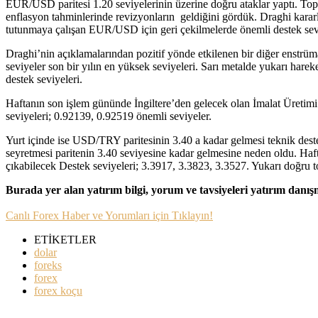
EUR/USD paritesi 1.20 seviyelerinin üzerine doğru ataklar yaptı. Top
enflasyon tahminlerinde revizyonların geldiğini gördük. Draghi karar
tutunmaya çalışan EUR/USD için geri çekilmelerde önemli destek seviy
Draghi’nin açıklamalarından pozitif yönde etkilenen bir diğer enstrüm
seviyeler son bir yılın en yüksek seviyeleri. Sarı metalde yukarı har
destek seviyeleri.
Haftanın son işlem gününde İngiltere’den gelecek olan İmalat Üretimi v
seviyeleri; 0.92139, 0.92519 önemli seviyeler.
Yurt içinde ise USD/TRY paritesinin 3.40 a kadar gelmesi teknik destek
seyretmesi paritenin 3.40 seviyesine kadar gelmesine neden oldu. Haf
çıkabilecek Destek seviyeleri; 3.3917, 3.3823, 3.3527. Yukarı doğru t
Burada yer alan yatırım bilgi, yorum ve tavsiyeleri yatırım danı
Canlı Forex Haber ve Yorumları için Tıklayın!
ETİKETLER
dolar
foreks
forex
forex koçu