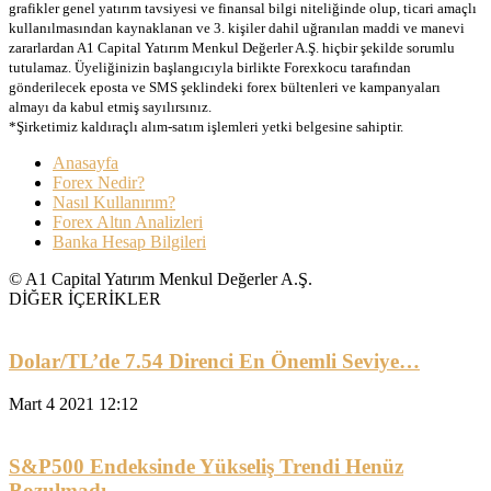
grafikler genel yatırım tavsiyesi ve finansal bilgi niteliğinde olup, ticari amaçlı
kullanılmasından kaynaklanan ve 3. kişiler dahil uğranılan maddi ve manevi
zararlardan A1 Capital Yatırım Menkul Değerler A.Ş. hiçbir şekilde sorumlu
tutulamaz. Üyeliğinizin başlangıcıyla birlikte Forexkocu tarafından
gönderilecek eposta ve SMS şeklindeki forex bültenleri ve kampanyaları
almayı da kabul etmiş sayılırsınız.
*Şirketimiz kaldıraçlı alım-satım işlemleri yetki belgesine sahiptir.
Anasayfa
Forex Nedir?
Nasıl Kullanırım?
Forex Altın Analizleri
Banka Hesap Bilgileri
© A1 Capital Yatırım Menkul Değerler A.Ş.
DİĞER İÇERİKLER
Dolar/TL’de 7.54 Direnci En Önemli Seviye…
Mart 4 2021 12:12
S&P500 Endeksinde Yükseliş Trendi Henüz
Bozulmadı