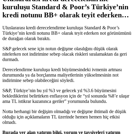
kuruluşu Standard & Poor’s Türkiye’nin
kredi notunu BB+ olarak teyit ederken…
Uluslararası kredi derecelendirme kuruluşu Standard & Poor’s
Türkiye’nin kredi notunu BB+ olarak teyit ederken not görünümünü
de durağan olarak bıraktı.
S&P gelecek sene için notun değişme olasılığını düşük olarak
nitelerken not indirimine sebep olacak riskleri sıralamaktan da geri
durmadı.
Derecelendirme kuruluşu kredi büyümesindeki ivmenin artması
durumunda ya da borçlanma maliyetlerinin yükselmesinin not
indirimine sebep olabileceğini söyledi.
S&P, Türkiye’nin bu yıl %3 ve gelecek yıl %3.6 büyümesini
beklediklerini belirtirken enflasyon için de “yıl sonunda %8’e ulaşır
ama TL istikrar kazanınca geriler” yorumunda bulundu.
Notta herhangi bir değişim olmadığı ve değişme ihtimali de düşük
olduğu için açıklamaların TL üzerinde hemen hemen hiç etkisi
olmadı.
Burada yer alan yatırım bilgi, yorum ve tavsiyeleri yatırım