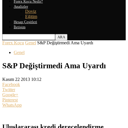
Forex Koçu Nedir?
Analizler
Doviz
Eğitim
Hesap Çeşitleri
İletişim
Forex Koçu
Genel
S&P Değiştirmedi Ama Uyardı
Genel
S&P Değiştirmedi Ama Uyardı
Kasım 22 2013 10:12
Facebook
Twitter
Google+
Pinterest
WhatsApp
Uluslararası kredi derecelendirme