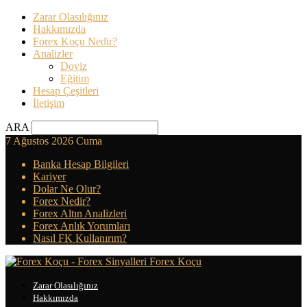
Zarar Olasılığınız
Hakkımızda
Forex Koçu Nedir?
Analizler
Doviz
Eğitim
Hesap Çeşitleri
İletişim
ARA
7 Ağustos 2026 Cuma
Banka Hesap Bilgileri
Kariyer
Dolar Ne Olur?
Forex Nedir?
Forex Altın Analizleri
Forex Anlık Yorumları
Nasıl FK Kullanırım?
Forex Koçu
Zarar Olasılığınız
Hakkımızda