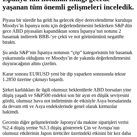
yaşanan tüm önemli gelişmeleri inceledik.
Piyasa bir süredir ha geldi ha gelecek diye derecelendirme kuruluşu
Moodys’in İspanya notu için değerlendirmesini beklerken S&P dün
gece ABD piyasaları kapandıktan sonra İspanya’nın notunu 2
basamak indirerek BBB-‘ye çekti ve not görünümünü negatifte
bıraktı.
Şu anda S&P’nin İspanya notunun “çöp” kategorisinin bir basamak
yukarısında olduğunu ve Moodys’in de yakında değerlendirmesini
duyuracağının altını çizelim.
Karar sonrası EURUSD yeni bir dip yaparken sonrasında tekrar
1.2850 üzerine çıkmayı başardı.
Şirket karlılıkları ile ilgili olumsuz beklentilerle ABD borsaları yine
düşüş yaşadı ve S&P500 endeksi son bir ayın en düşük seviyesini
gördü, olumsuz hava not indiriminin de etkisiyle Asya borsalarında
da devam etti ve Asya endekslerinde genel olarak kırmızılar
hakimdi.
Gecenin diğer gelişmelerinde Japonya’da makine siparişleri verisi
%2.4 düşüş yerine %3.3 düşüş göstererek Çin ve Avrupa’nın
olumsuz etkilerinin Japon üreticiler üzerindeki etkisini bir kez daha