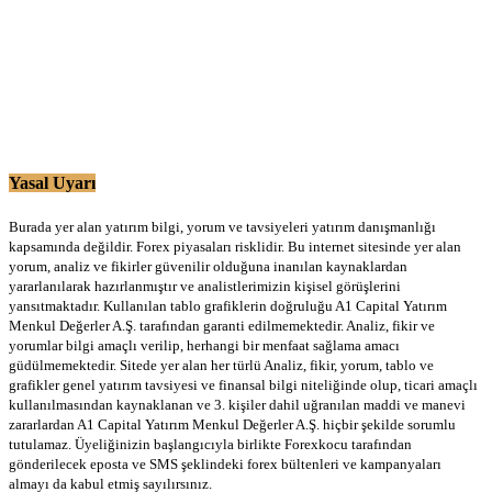
Yasal Uyarı
Burada yer alan yatırım bilgi, yorum ve tavsiyeleri yatırım danışmanlığı
kapsamında değildir. Forex piyasaları risklidir. Bu internet sitesinde yer alan
yorum, analiz ve fikirler güvenilir olduğuna inanılan kaynaklardan
yararlanılarak hazırlanmıştır ve analistlerimizin kişisel görüşlerini
yansıtmaktadır. Kullanılan tablo grafiklerin doğruluğu A1 Capital Yatırım
Menkul Değerler A.Ş. tarafından garanti edilmemektedir. Analiz, fikir ve
yorumlar bilgi amaçlı verilip, herhangi bir menfaat sağlama amacı
güdülmemektedir. Sitede yer alan her türlü Analiz, fikir, yorum, tablo ve
grafikler genel yatırım tavsiyesi ve finansal bilgi niteliğinde olup, ticari amaçlı
kullanılmasından kaynaklanan ve 3. kişiler dahil uğranılan maddi ve manevi
zararlardan A1 Capital Yatırım Menkul Değerler A.Ş. hiçbir şekilde sorumlu
tutulamaz. Üyeliğinizin başlangıcıyla birlikte Forexkocu tarafından
gönderilecek eposta ve SMS şeklindeki forex bültenleri ve kampanyaları
almayı da kabul etmiş sayılırsınız.