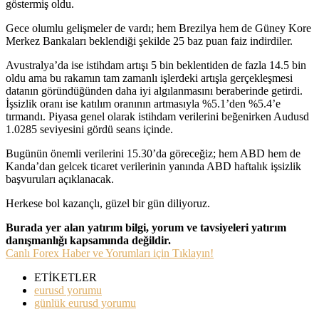
göstermiş oldu.
Gece olumlu gelişmeler de vardı; hem Brezilya hem de Güney Kore
Merkez Bankaları beklendiği şekilde 25 baz puan faiz indirdiler.
Avustralya’da ise istihdam artışı 5 bin beklentiden de fazla 14.5 bin
oldu ama bu rakamın tam zamanlı işlerdeki artışla gerçekleşmesi
datanın göründüğünden daha iyi algılanmasını beraberinde getirdi.
İşsizlik oranı ise katılım oranının artmasıyla %5.1’den %5.4’e
tırmandı. Piyasa genel olarak istihdam verilerini beğenirken Audusd
1.0285 seviyesini gördü seans içinde.
Bugünün önemli verilerini 15.30’da göreceğiz; hem ABD hem de
Kanda’dan gelcek ticaret verilerinin yanında ABD haftalık işsizlik
başvuruları açıklanacak.
Herkese bol kazançlı, güzel bir gün diliyoruz.
Burada yer alan yatırım bilgi, yorum ve tavsiyeleri yatırım
danışmanlığı kapsamında değildir.
Canlı Forex Haber ve Yorumları için Tıklayın!
ETİKETLER
eurusd yorumu
günlük eurusd yorumu