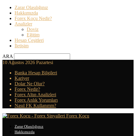
Zarar Olasılığınız
Hakkımızda
Forex Koçu Nedir?
Analizler
Doviz
Eğitim
Hesap Çeşitleri
İletişim
ARA
10 Ağustos 2026 Pazartesi
Banka Hesap Bilgileri
Kariyer
Dolar Ne Olur?
Forex Nedir?
Forex Altın Analizleri
Forex Anlık Yorumları
Nasıl FK Kullanırım?
Forex Koçu
Zarar Olasılığınız
Hakkımızda