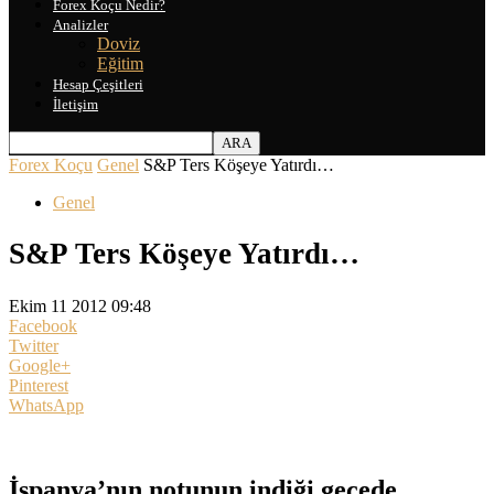
Forex Koçu Nedir?
Analizler
Doviz
Eğitim
Hesap Çeşitleri
İletişim
Forex Koçu
Genel
S&P Ters Köşeye Yatırdı…
Genel
S&P Ters Köşeye Yatırdı…
Ekim 11 2012 09:48
Facebook
Twitter
Google+
Pinterest
WhatsApp
İspanya’nın notunun indiği gecede