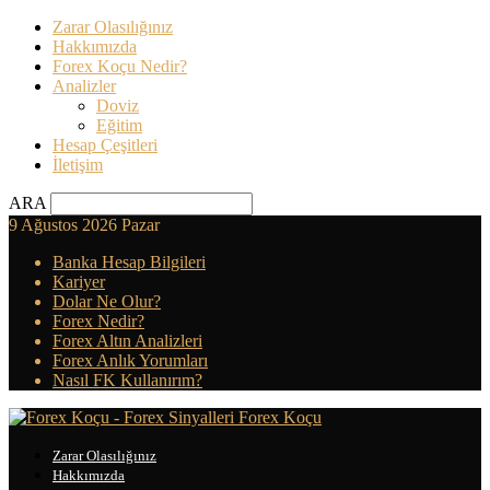
Zarar Olasılığınız
Hakkımızda
Forex Koçu Nedir?
Analizler
Doviz
Eğitim
Hesap Çeşitleri
İletişim
ARA
9 Ağustos 2026 Pazar
Banka Hesap Bilgileri
Kariyer
Dolar Ne Olur?
Forex Nedir?
Forex Altın Analizleri
Forex Anlık Yorumları
Nasıl FK Kullanırım?
Forex Koçu
Zarar Olasılığınız
Hakkımızda