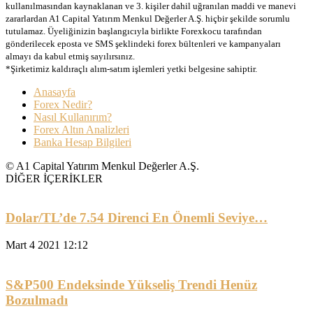
kullanılmasından kaynaklanan ve 3. kişiler dahil uğranılan maddi ve manevi
zararlardan A1 Capital Yatırım Menkul Değerler A.Ş. hiçbir şekilde sorumlu
tutulamaz. Üyeliğinizin başlangıcıyla birlikte Forexkocu tarafından
gönderilecek eposta ve SMS şeklindeki forex bültenleri ve kampanyaları
almayı da kabul etmiş sayılırsınız.
*Şirketimiz kaldıraçlı alım-satım işlemleri yetki belgesine sahiptir.
Anasayfa
Forex Nedir?
Nasıl Kullanırım?
Forex Altın Analizleri
Banka Hesap Bilgileri
© A1 Capital Yatırım Menkul Değerler A.Ş.
DİĞER İÇERİKLER
Dolar/TL’de 7.54 Direnci En Önemli Seviye…
Mart 4 2021 12:12
S&P500 Endeksinde Yükseliş Trendi Henüz
Bozulmadı