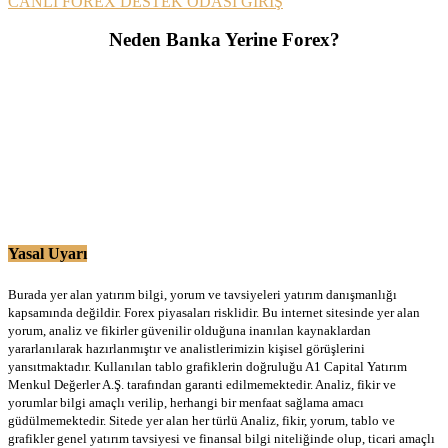
CANLI FOREX DESTEK ODASI GİRİŞ
Neden Banka Yerine Forex?
Yasal Uyarı
Burada yer alan yatırım bilgi, yorum ve tavsiyeleri yatırım danışmanlığı
kapsamında değildir. Forex piyasaları risklidir. Bu internet sitesinde yer alan
yorum, analiz ve fikirler güvenilir olduğuna inanılan kaynaklardan
yararlanılarak hazırlanmıştır ve analistlerimizin kişisel görüşlerini
yansıtmaktadır. Kullanılan tablo grafiklerin doğruluğu A1 Capital Yatırım
Menkul Değerler A.Ş. tarafından garanti edilmemektedir. Analiz, fikir ve
yorumlar bilgi amaçlı verilip, herhangi bir menfaat sağlama amacı
güdülmemektedir. Sitede yer alan her türlü Analiz, fikir, yorum, tablo ve
grafikler genel yatırım tavsiyesi ve finansal bilgi niteliğinde olup, ticari amaçlı