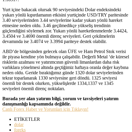
Yurt içine bakacak olursak 90 seviyesindeki Dolar endeksindeki
yukarı yönlü kıpırdamanın etkisini yurtiçinde USD/TRY paritesinde
3.40 seviyelerinden 3.44 seviyelerine kadar yukarı yönlü hareket
etmesine neden oldu. 3.46 geçilmedikçe yükseliş trendinin
güçlendiğini söylemek zor. Yukarı yönlü hareketlenmelerde 3.4424,
3.4504 ve 3.4690 önemli direnç seviyeleri. Geri çekilmelerin
devamında ise 3.4074 ve 3.3994 pariteye destek olabilir.
ABD’de bölgesinden gelecek olan ÜFE ve Ham Petrol Stok verisi
ile piyasa kendine yön bulmaya çalışabilir. Değerli Metal ‘de küresel
risklerin azalması ve yatırımcının güvenli limanlardan daha risk
varlıklara yönelmesi altında geçtiğimiz haftaya oranla değer kaybına
neden oldu. Geride bıraktığımız günde 1320 dolar seviyelerinden
tekrar toparlanarak 1330 seviyesine geri döndü. 1325 seviyesi
önemli bir destek olurken, yükselişlerde 1334,1337 ve 1345
seviyeleri önemli direnç noktaları.
Burada yer alan yatırım bilgi, yorum ve tavsiyeleri yatırım
danışmanlığı kapsamında değildir.
Canlı Forex Haber ve Yorumları için Tıklayın!
ETİKETLER
dolar
foreks