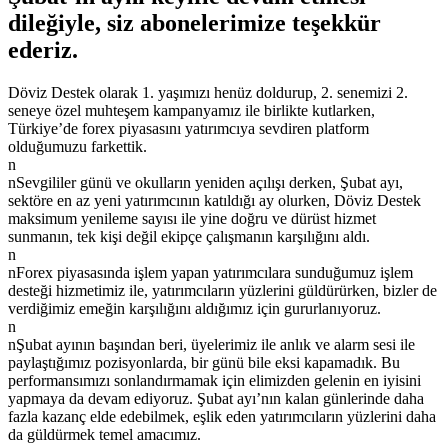
dileğiyle, siz abonelerimize teşekkür
ederiz.
Döviz Destek olarak 1. yaşımızı henüz doldurup, 2. senemizi 2.
seneye özel muhteşem kampanyamız ile birlikte kutlarken,
Türkiye’de forex piyasasını yatırımcıya sevdiren platform
olduğumuzu farkettik.
n
nSevgililer günü ve okulların yeniden açılışı derken, Şubat ayı,
sektöre en az yeni yatırımcının katıldığı ay olurken, Döviz Destek
maksimum yenileme sayısı ile yine doğru ve dürüst hizmet
sunmanın, tek kişi değil ekipçe çalışmanın karşılığını aldı.
n
nForex piyasasında işlem yapan yatırımcılara sunduğumuz işlem
desteği hizmetimiz ile, yatırımcıların yüzlerini güldürürken, bizler de
verdiğimiz emeğin karşılığını aldığımız için gururlanıyoruz.
n
nŞubat ayının başından beri, üyelerimiz ile anlık ve alarm sesi ile
paylaştığımız pozisyonlarda, bir günü bile eksi kapamadık. Bu
performansımızı sonlandırmamak için elimizden gelenin en iyisini
yapmaya da devam ediyoruz. Şubat ayı’nın kalan günlerinde daha
fazla kazanç elde edebilmek, eşlik eden yatırımcıların yüzlerini daha
da güldürmek temel amacımız.