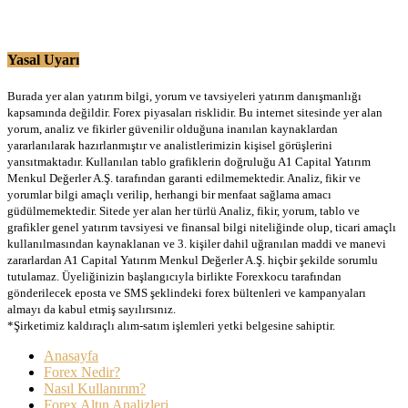
Yasal Uyarı
Burada yer alan yatırım bilgi, yorum ve tavsiyeleri yatırım danışmanlığı
kapsamında değildir. Forex piyasaları risklidir. Bu internet sitesinde yer alan
yorum, analiz ve fikirler güvenilir olduğuna inanılan kaynaklardan
yararlanılarak hazırlanmıştır ve analistlerimizin kişisel görüşlerini
yansıtmaktadır. Kullanılan tablo grafiklerin doğruluğu A1 Capital Yatırım
Menkul Değerler A.Ş. tarafından garanti edilmemektedir. Analiz, fikir ve
yorumlar bilgi amaçlı verilip, herhangi bir menfaat sağlama amacı
güdülmemektedir. Sitede yer alan her türlü Analiz, fikir, yorum, tablo ve
grafikler genel yatırım tavsiyesi ve finansal bilgi niteliğinde olup, ticari amaçlı
kullanılmasından kaynaklanan ve 3. kişiler dahil uğranılan maddi ve manevi
zararlardan A1 Capital Yatırım Menkul Değerler A.Ş. hiçbir şekilde sorumlu
tutulamaz. Üyeliğinizin başlangıcıyla birlikte Forexkocu tarafından
gönderilecek eposta ve SMS şeklindeki forex bültenleri ve kampanyaları
almayı da kabul etmiş sayılırsınız.
*Şirketimiz kaldıraçlı alım-satım işlemleri yetki belgesine sahiptir.
Anasayfa
Forex Nedir?
Nasıl Kullanırım?
Forex Altın Analizleri