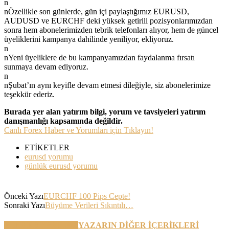
n
nÖzellikle son günlerde, gün içi paylaştığımız EURUSD,
AUDUSD ve EURCHF deki yüksek getirili pozisyonlarımızdan
sonra hem abonelerimizden tebrik telefonları alıyor, hem de güncel
üyeliklerini kampanya dahilinde yeniliyor, ekliyoruz.
n
nYeni üyeliklere de bu kampanyamızdan faydalanma fırsatı
sunmaya devam ediyoruz.
n
nŞubat’ın aynı keyifle devam etmesi dileğiyle, siz abonelerimize
teşekkür ederiz.
Burada yer alan yatırım bilgi, yorum ve tavsiyeleri yatırım
danışmanlığı kapsamında değildir.
Canlı Forex Haber ve Yorumları için Tıklayın!
ETİKETLER
eurusd yorumu
günlük eurusd yorumu
Önceki Yazı
EURCHF 100 Pips Cepte!
Sonraki Yazı
Büyüme Verileri Sıkıntılı…
BENZER YAZILAR
YAZARIN DİĞER İÇERİKLERİ