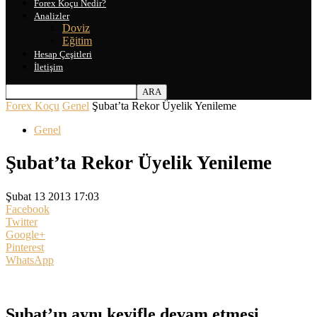
Forex Koçu Nedir?
Analizler
Doviz
Eğitim
Hesap Çeşitleri
İletişim
Forex Koçu
Genel
Şubat’ta Rekor Üyelik Yenileme
Genel
Şubat’ta Rekor Üyelik Yenileme
Şubat 13 2013 17:03
Facebook
Twitter
Google+
Pinterest
WhatsApp
Şubat’ın aynı keyifle devam etmesi