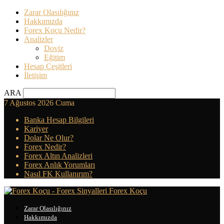
Zarar Olasılığınız
Hakkımızda
Forex Koçu Nedir?
Analizler
Doviz
Eğitim
Hesap Çeşitleri
İletişim
ARA
7 Ağustos 2026 Cuma
Banka Hesap Bilgileri
Kariyer
Dolar Ne Olur?
Forex Nedir?
Forex Altın Analizleri
Forex Anlık Yorumları
Nasıl FK Kullanırım?
Forex Koçu
Zarar Olasılığınız
Hakkımızda