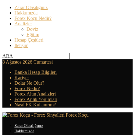
Zarar Olasılığınız
Hakkımızda
Forex Koçu Nedir?
Analizler
Doviz
Eğitim
Hesap Çeşitleri
İletişim
ARA
8 Ağustos 2026 Cumartesi
Banka Hesap Bilgileri
Kariyer
Dolar Ne Olur?
Forex Nedir?
Forex Altın Analizleri
Forex Anlık Yorumları
Nasıl FK Kullanırım?
Forex Koçu
Zarar Olasılığınız
Hakkımızda