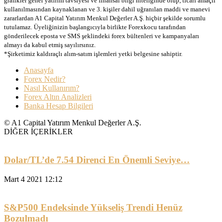
grafikler genel yatırım tavsiyesi ve finansal bilgi niteliğinde olup, ticari amaçlı
kullanılmasından kaynaklanan ve 3. kişiler dahil uğranılan maddi ve manevi
zararlardan A1 Capital Yatırım Menkul Değerler A.Ş. hiçbir şekilde sorumlu
tutulamaz. Üyeliğinizin başlangıcıyla birlikte Forexkocu tarafından
gönderilecek eposta ve SMS şeklindeki forex bültenleri ve kampanyaları
almayı da kabul etmiş sayılırsınız.
*Şirketimiz kaldıraçlı alım-satım işlemleri yetki belgesine sahiptir.
Anasayfa
Forex Nedir?
Nasıl Kullanırım?
Forex Altın Analizleri
Banka Hesap Bilgileri
© A1 Capital Yatırım Menkul Değerler A.Ş.
DİĞER İÇERİKLER
Dolar/TL’de 7.54 Direnci En Önemli Seviye…
Mart 4 2021 12:12
S&P500 Endeksinde Yükseliş Trendi Henüz
Bozulmadı