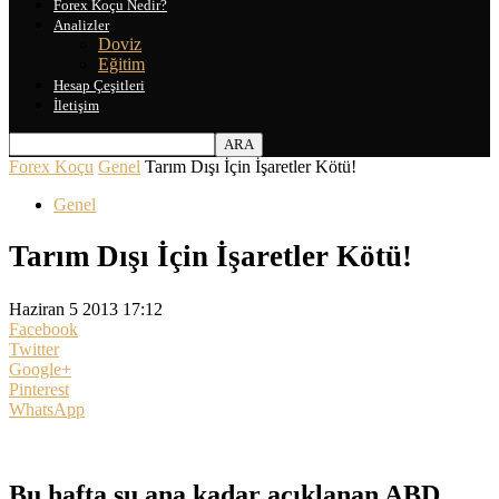
Forex Koçu Nedir?
Analizler
Doviz
Eğitim
Hesap Çeşitleri
İletişim
Forex Koçu
Genel
Tarım Dışı İçin İşaretler Kötü!
Genel
Tarım Dışı İçin İşaretler Kötü!
Haziran 5 2013 17:12
Facebook
Twitter
Google+
Pinterest
WhatsApp
Bu hafta şu ana kadar açıklanan ABD