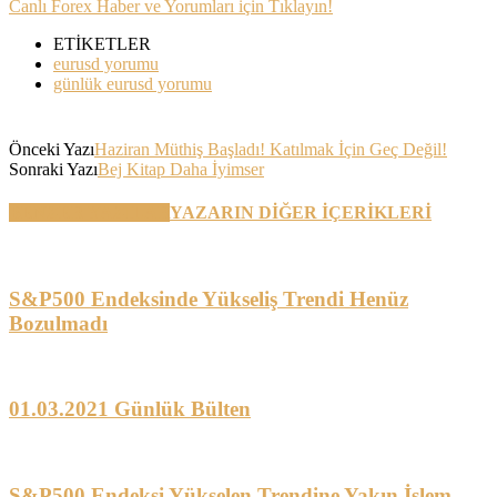
Canlı Forex Haber ve Yorumları için Tıklayın!
ETİKETLER
eurusd yorumu
günlük eurusd yorumu
Önceki Yazı
Haziran Müthiş Başladı! Katılmak İçin Geç Değil!
Sonraki Yazı
Bej Kitap Daha İyimser
BENZER YAZILAR
YAZARIN DİĞER İÇERİKLERİ
S&P500 Endeksinde Yükseliş Trendi Henüz
Bozulmadı
01.03.2021 Günlük Bülten
S&P500 Endeksi Yükselen Trendine Yakın İşlem