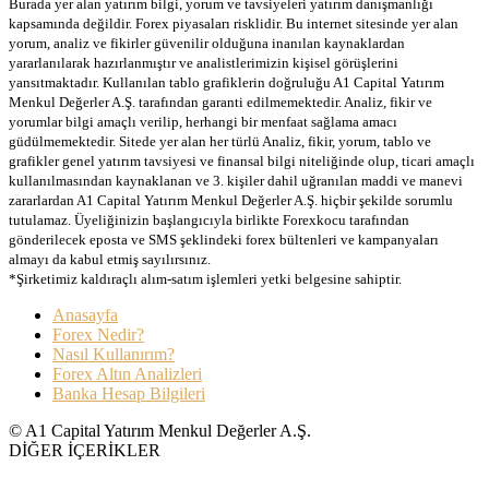
Burada yer alan yatırım bilgi, yorum ve tavsiyeleri yatırım danışmanlığı
kapsamında değildir. Forex piyasaları risklidir. Bu internet sitesinde yer alan
yorum, analiz ve fikirler güvenilir olduğuna inanılan kaynaklardan
yararlanılarak hazırlanmıştır ve analistlerimizin kişisel görüşlerini
yansıtmaktadır. Kullanılan tablo grafiklerin doğruluğu A1 Capital Yatırım
Menkul Değerler A.Ş. tarafından garanti edilmemektedir. Analiz, fikir ve
yorumlar bilgi amaçlı verilip, herhangi bir menfaat sağlama amacı
güdülmemektedir. Sitede yer alan her türlü Analiz, fikir, yorum, tablo ve
grafikler genel yatırım tavsiyesi ve finansal bilgi niteliğinde olup, ticari amaçlı
kullanılmasından kaynaklanan ve 3. kişiler dahil uğranılan maddi ve manevi
zararlardan A1 Capital Yatırım Menkul Değerler A.Ş. hiçbir şekilde sorumlu
tutulamaz. Üyeliğinizin başlangıcıyla birlikte Forexkocu tarafından
gönderilecek eposta ve SMS şeklindeki forex bültenleri ve kampanyaları
almayı da kabul etmiş sayılırsınız.
*Şirketimiz kaldıraçlı alım-satım işlemleri yetki belgesine sahiptir.
Anasayfa
Forex Nedir?
Nasıl Kullanırım?
Forex Altın Analizleri
Banka Hesap Bilgileri
© A1 Capital Yatırım Menkul Değerler A.Ş.
DİĞER İÇERİKLER