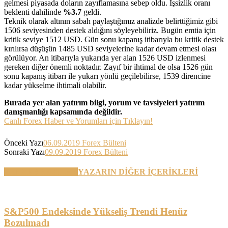
gelmesi piyasada doların zayıflamasına sebep oldu. İşsizlik oranı
beklenti dahilinde
%3.7
geldi.
Teknik olarak altının sabah paylaştığımız analizde belirttiğimiz gibi
1506 seviyesinden destek aldığını söyleyebiliriz. Bugün emtia için
kritik seviye 1512 USD. Gün sonu kapanış itibarıyla bu kritik destek
kırılırsa düşüşün 1485 USD seviyelerine kadar devam etmesi olası
görülüyor. An itibarıyla yukarıda yer alan 1526 USD izlenmesi
gereken diğer önemli noktadır. Zayıf bir ihtimal de olsa 1526 gün
sonu kapanış itibarı ile yukarı yönlü geçilebilirse, 1539 direncine
kadar yükselme ihtimali olabilir.
Burada yer alan yatırım bilgi, yorum ve tavsiyeleri yatırım
danışmanlığı kapsamında değildir.
Canlı Forex Haber ve Yorumları için Tıklayın!
Önceki Yazı
06.09.2019 Forex Bülteni
Sonraki Yazı
09.09.2019 Forex Bülteni
BENZER YAZILAR
YAZARIN DİĞER İÇERİKLERİ
S&P500 Endeksinde Yükseliş Trendi Henüz
Bozulmadı