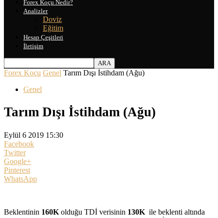
Forex Koçu Nedir?
Analizler
Doviz
Eğitim
Hesap Çeşitleri
İletişim
Forex Koçu
Genel
Tarım Dışı İstihdam (Ağu)
Genel
Tarım Dışı İstihdam (Ağu)
Eylül 6 2019 15:30
Facebook
Twitter
Google+
Pinterest
WhatsApp
Beklentinin
160K
olduğu TDİ verisinin
130K
ile beklenti altında