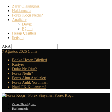
Zarar Olasılığınız
Hakkımızda
Forex Koçu Nedir?
Analizler
Doviz
Eğitim
Hesap Çeşitleri
İletişim
ARA
7 Ağustos 2026 Cuma
Banka Hesap Bilgileri
Kariyer
Dolar Ne Olur?
Forex Nedir?
Forex Altın Analizleri
Forex Anlık Yorumları
Nasıl FK Kullanırım?
Forex Koçu
Zarar Olasılığınız
Hakkımızda