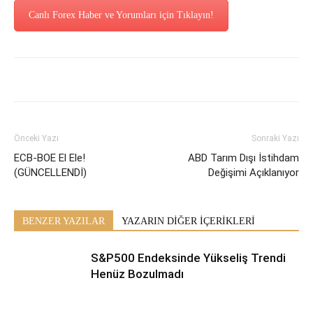
Canlı Forex Haber ve Yorumları için Tıklayın!
Önceki Yazı
Sonraki Yazı
ECB-BOE El Ele!
ABD Tarım Dışı İstihdam
(GÜNCELLENDİ)
Değişimi Açıklanıyor
BENZER YAZILAR
YAZARIN DİĞER İÇERİKLERİ
S&P500 Endeksinde Yükseliş Trendi
Henüz Bozulmadı