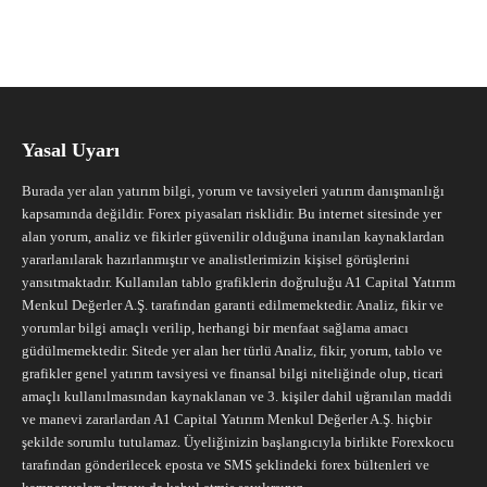
Yasal Uyarı
Burada yer alan yatırım bilgi, yorum ve tavsiyeleri yatırım danışmanlığı
kapsamında değildir. Forex piyasaları risklidir. Bu internet sitesinde yer
alan yorum, analiz ve fikirler güvenilir olduğuna inanılan kaynaklardan
yararlanılarak hazırlanmıştır ve analistlerimizin kişisel görüşlerini
yansıtmaktadır. Kullanılan tablo grafiklerin doğruluğu A1 Capital Yatırım
Menkul Değerler A.Ş. tarafından garanti edilmemektedir. Analiz, fikir ve
yorumlar bilgi amaçlı verilip, herhangi bir menfaat sağlama amacı
güdülmemektedir. Sitede yer alan her türlü Analiz, fikir, yorum, tablo ve
grafikler genel yatırım tavsiyesi ve finansal bilgi niteliğinde olup, ticari
amaçlı kullanılmasından kaynaklanan ve 3. kişiler dahil uğranılan maddi
ve manevi zararlardan A1 Capital Yatırım Menkul Değerler A.Ş. hiçbir
şekilde sorumlu tutulamaz. Üyeliğinizin başlangıcıyla birlikte Forexkocu
tarafından gönderilecek eposta ve SMS şeklindeki forex bültenleri ve