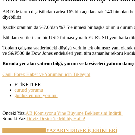
ABD’de tarım dışı istihdam artışı 165 bin açıklanarak 140 bin olan b
diyebiliriz.
İşsizlik oranının da %7.6’dan %7.5’e inmesi bir başka olumlu durum o
İstihdam verileri tam bir USD fırtınası yarattı EURUSD yeni hafta di
Toplam çalışma saatlerindeki düşüşü verinin tek olumsuz yanı olarak gö
ve S&P500 ile Dow Jones endeksleri yeni tüm zamanlar rekoru kırdıla
Burada yer alan yatırım bilgi, yorum ve tavsiyeleri yatırım danı
Canlı Forex Haber ve Yorumları için Tıklayın!
ETİKETLER
eurusd yorumu
günlük eurusd yorumu
Önceki Yazı
AB Komisyonu Yine Büyüme Beklentisini İndirdi!
Sonraki Yazı
Döviz Destek’te Müthiş Hafta!
BENZER YAZILAR
YAZARIN DİĞER İÇERİKLERİ