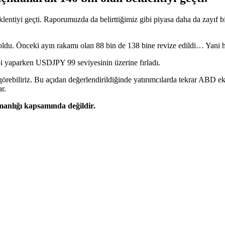
eklentiyi geçti. Raporumuzda da belirttiğimiz gibi piyasa daha da zayı
ldu. Önceki ayın rakamı olan 88 bin de 138 bine revize edildi… Yani h
bi yaparken USDJPY 99 seviyesinin üzerine fırladı.
rebiliriz. Bu açıdan değerlendirildiğinde yatırımcılarda tekrar ABD eko
r.
şmanlığı kapsamında değildir.