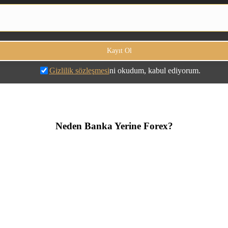
Gizlilik sözleşmesi
ni okudum, kabul ediyorum.
Neden Banka Yerine Forex?