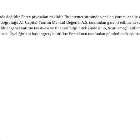
a değildir. Forex piyasaları risklidir. Bu internet sitesinde yer alan yorum, analiz
in doğruluğu A1 Capital Yatırım Menkul Değerler A.Ş. tarafından garanti edilmemekte
afikler genel yatırım tavsiyesi ve finansal bilgi niteliğinde olup, ticari amaçlı ku
lamaz. Üyeliğinizin başlangıcıyla birlikte Forexkocu tarafından gönderilecek epost