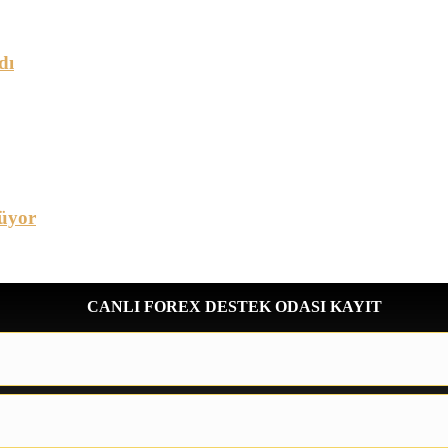
dı
üyor
CANLI FOREX DESTEK ODASI KAYIT