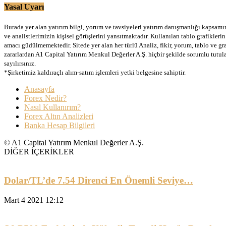
Yasal Uyarı
Burada yer alan yatırım bilgi, yorum ve tavsiyeleri yatırım danışmanlığı kapsamınd
ve analistlerimizin kişisel görüşlerini yansıtmaktadır. Kullanılan tablo grafikler
amacı güdülmemektedir. Sitede yer alan her türlü Analiz, fikir, yorum, tablo ve gr
zararlardan A1 Capital Yatırım Menkul Değerler A.Ş. hiçbir şekilde sorumlu tutu
sayılırsınız.
*Şirketimiz kaldıraçlı alım-satım işlemleri yetki belgesine sahiptir.
Anasayfa
Forex Nedir?
Nasıl Kullanırım?
Forex Altın Analizleri
Banka Hesap Bilgileri
© A1 Capital Yatırım Menkul Değerler A.Ş.
DİĞER İÇERİKLER
Dolar/TL’de 7.54 Direnci En Önemli Seviye…
Mart 4 2021 12:12