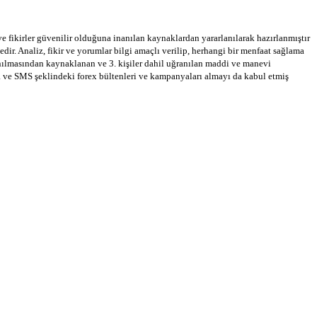
 ve fikirler güvenilir olduğuna inanılan kaynaklardan yararlanılarak hazırlanmıştır
dir. Analiz, fikir ve yorumlar bilgi amaçlı verilip, herhangi bir menfaat sağlama
llanılmasından kaynaklanan ve 3. kişiler dahil uğranılan maddi ve manevi
a ve SMS şeklindeki forex bültenleri ve kampanyaları almayı da kabul etmiş