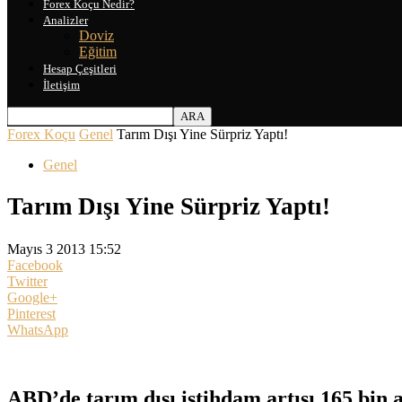
Forex Koçu Nedir?
Analizler
Doviz
Eğitim
Hesap Çeşitleri
İletişim
Forex Koçu
Genel
Tarım Dışı Yine Sürpriz Yaptı!
Genel
Tarım Dışı Yine Sürpriz Yaptı!
Mayıs 3 2013 15:52
Facebook
Twitter
Google+
Pinterest
WhatsApp
ABD’de tarım dışı istihdam artışı 165 bin a