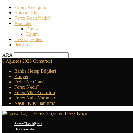
Zarar Olasılığınız
Hakkımızda
Forex Koçu Nedir?
Analizler
Doviz
Eğitim
Hesap Çeşitleri
İletişim
ARA
8 Ağustos 2026 Cumartesi
Banka Hesap Bilgileri
Kariyer
Dolar Ne Olur?
Forex Nedir?
Forex Altın Analizleri
Forex Anlık Yorumları
Nasıl FK Kullanırım?
Forex Koçu
Zarar Olasılığınız
Hakkımızda