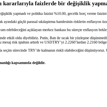
 kararlarıyla faizlerde bir değişiklik yapma
değişiklik yapmadı ve politika faizini %10.00, gecelik borç verme faizi
yındaki güçlü parasal sıkılaştırma hamlesinin risklerin enflasyon üzerin
am edebileceğini açıklayan merkez bankası bu süreçte enflasyon beklenti
etkili oldu diyebiliriz. Putin, Batı ile sıcak bir yüzleşme düşünmedi
 bu mesaj risk iştahını artırdı ve USDTRY’yi 2.2260’lardan 2.2160 bölge
 da seçim sürecinde TRY’de kalmanın riskli olabileceğini düşünüyoru
şmanlığı kapsamında değildir.