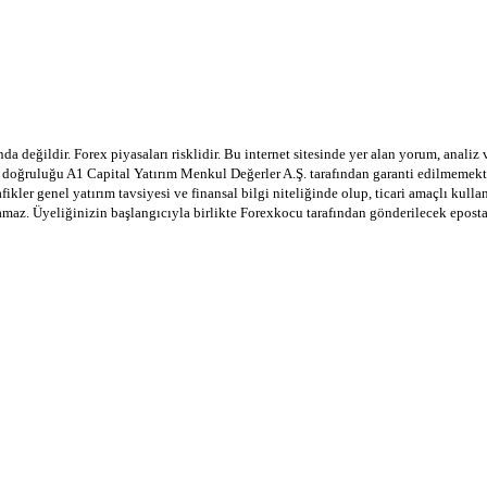
a değildir. Forex piyasaları risklidir. Bu internet sitesinde yer alan yorum, analiz
in doğruluğu A1 Capital Yatırım Menkul Değerler A.Ş. tarafından garanti edilmemekte
afikler genel yatırım tavsiyesi ve finansal bilgi niteliğinde olup, ticari amaçlı ku
lamaz. Üyeliğinizin başlangıcıyla birlikte Forexkocu tarafından gönderilecek epost