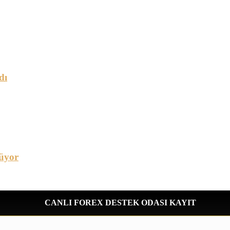
dı
üyor
CANLI FOREX DESTEK ODASI KAYIT