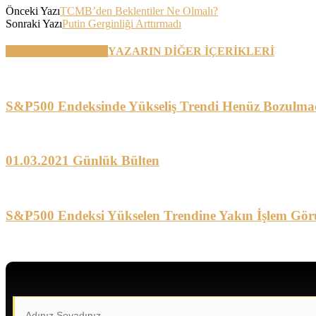
Önceki Yazı
TCMB’den Beklentiler Ne Olmalı?
Sonraki Yazı
Putin Gerginliği Arttırmadı
BENZER YAZILAR
YAZARIN DİĞER İÇERİKLERİ
S&P500 Endeksinde Yükseliş Trendi Henüz Bozulma
01.03.2021 Günlük Bülten
S&P500 Endeksi Yükselen Trendine Yakın İşlem Gör