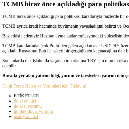
TCMB biraz önce açıkladığı para politikası
TCMB biraz önce açıkladığı para politikası kararlarıyla faizlerde bir 
TCMB ayrıca kredi hacminde büyümenin yavaşladığını belirtti ve Ocak a
Baz etkisi nedeniyle Haziran ayına kadar enflasyondaki yükselişin dev
TCMB kararlarından çok Putin’den gelen açıklamalar USDTRY üzerinde 
açıkladı. Rusya’nın Batı ile askeri bir gerginlikten kaçınacağına dair
Son anlarda risk iştahında yaşanan toparlanma TRY için olumlu olsa
edebilir.
Burada yer alan yatırım bilgi, yorum ve tavsiyeleri yatırım danı
Canlı Forex Haber ve Yorumları için Tıklayın!
ETİKETLER
dolar analizi
dolar tl yorumu
günlük döviz yorumu
usdtry analizi