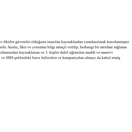
 ve fikirler güvenilir olduğuna inanılan kaynaklardan yararlanılarak hazırlanmıştır
dir. Analiz, fikir ve yorumlar bilgi amaçlı verilip, herhangi bir menfaat sağlama
llanılmasından kaynaklanan ve 3. kişiler dahil uğranılan maddi ve manevi
a ve SMS şeklindeki forex bültenleri ve kampanyaları almayı da kabul etmiş