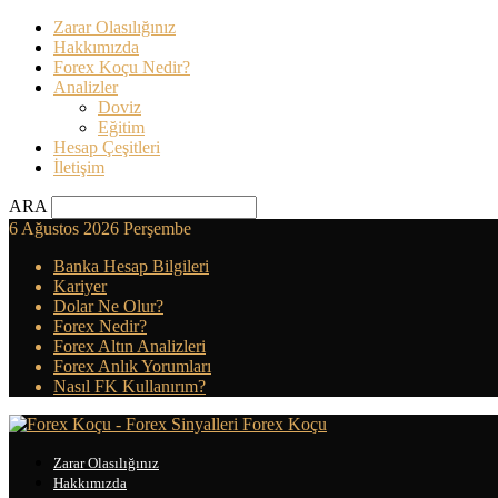
Zarar Olasılığınız
Hakkımızda
Forex Koçu Nedir?
Analizler
Doviz
Eğitim
Hesap Çeşitleri
İletişim
ARA
6 Ağustos 2026 Perşembe
Banka Hesap Bilgileri
Kariyer
Dolar Ne Olur?
Forex Nedir?
Forex Altın Analizleri
Forex Anlık Yorumları
Nasıl FK Kullanırım?
Forex Koçu
Zarar Olasılığınız
Hakkımızda