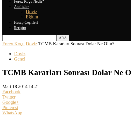
Forex Koçu Nedir?
Analizler
Doviz
Eğitim
Hesap Çeşitleri
İletişim
Forex Koçu
Doviz
TCMB Kararları Sonrası Dolar Ne Olur?
Doviz
Genel
TCMB Kararları Sonrası Dolar Ne O
Mart 18 2014 14:21
Facebook
Twitter
Google+
Pinterest
WhatsApp