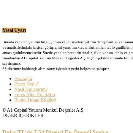
Yasal Uyarı
Burada yer alan yatırım bilgi, yorum ve tavsiyeleri yatırım danışmanlığı kapsamınd
ve analistlerimizin kişisel görüşlerini yansıtmaktadır. Kullanılan tablo grafikler
amacı güdülmemektedir. Sitede yer alan her türlü Analiz, fikir, yorum, tablo ve gr
zararlardan A1 Capital Yatırım Menkul Değerler A.Ş. hiçbir şekilde sorumlu tutu
sayılırsınız.
*Şirketimiz kaldıraçlı alım-satım işlemleri yetki belgesine sahiptir.
Anasayfa
Forex Nedir?
Nasıl Kullanırım?
Forex Altın Analizleri
Banka Hesap Bilgileri
© A1 Capital Yatırım Menkul Değerler A.Ş.
DİĞER İÇERİKLER
Dolar/TL’de 7.54 Direnci En Önemli Seviye…