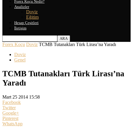
Forex Koçu Nedir?
Analizler
Doviz
Eğitim
Hesap Çeşitleri
İletişim
Forex Koçu
Doviz
TCMB Tutanakları Türk Lirası’na Yaradı
Doviz
Genel
TCMB Tutanakları Türk Lirası’na
Yaradı
Mart 25 2014 15:58
Facebook
Twitter
Google+
Pinterest
WhatsApp