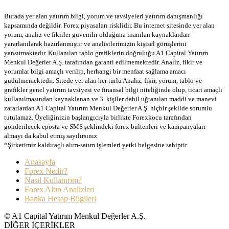
Burada yer alan yatırım bilgi, yorum ve tavsiyeleri yatırım danışmanlığı
kapsamında değildir. Forex piyasaları risklidir. Bu internet sitesinde yer alan
yorum, analiz ve fikirler güvenilir olduğuna inanılan kaynaklardan
yararlanılarak hazırlanmıştır ve analistlerimizin kişisel görüşlerini
yansıtmaktadır. Kullanılan tablo grafiklerin doğruluğu A1 Capital Yatırım
Menkul Değerler A.Ş. tarafından garanti edilmemektedir. Analiz, fikir ve
yorumlar bilgi amaçlı verilip, herhangi bir menfaat sağlama amacı
güdülmemektedir. Sitede yer alan her türlü Analiz, fikir, yorum, tablo ve
grafikler genel yatırım tavsiyesi ve finansal bilgi niteliğinde olup, ticari amaçlı
kullanılmasından kaynaklanan ve 3. kişiler dahil uğranılan maddi ve manevi
zararlardan A1 Capital Yatırım Menkul Değerler A.Ş. hiçbir şekilde sorumlu
tutulamaz. Üyeliğinizin başlangıcıyla birlikte Forexkocu tarafından
gönderilecek eposta ve SMS şeklindeki forex bültenleri ve kampanyaları
almayı da kabul etmiş sayılırsınız.
*Şirketimiz kaldıraçlı alım-satım işlemleri yetki belgesine sahiptir.
Anasayfa
Forex Nedir?
Nasıl Kullanırım?
Forex Altın Analizleri
Banka Hesap Bilgileri
© A1 Capital Yatırım Menkul Değerler A.Ş.
DİĞER İÇERİKLER