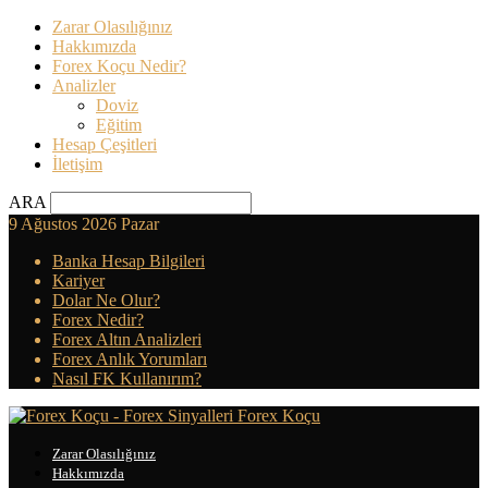
Zarar Olasılığınız
Hakkımızda
Forex Koçu Nedir?
Analizler
Doviz
Eğitim
Hesap Çeşitleri
İletişim
ARA
9 Ağustos 2026 Pazar
Banka Hesap Bilgileri
Kariyer
Dolar Ne Olur?
Forex Nedir?
Forex Altın Analizleri
Forex Anlık Yorumları
Nasıl FK Kullanırım?
Forex Koçu
Zarar Olasılığınız
Hakkımızda