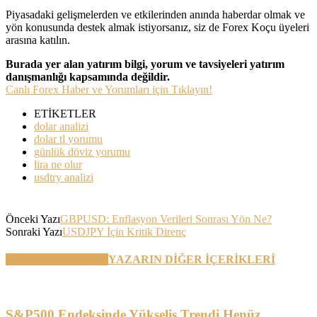
Piyasadaki gelişmelerden ve etkilerinden anında haberdar olmak ve
yön konusunda destek almak istiyorsanız, siz de Forex Koçu üyeleri
arasına katılın.
Burada yer alan yatırım bilgi, yorum ve tavsiyeleri yatırım
danışmanlığı kapsamında değildir.
Canlı Forex Haber ve Yorumları için Tıklayın!
ETİKETLER
dolar analizi
dolar tl yorumu
günlük döviz yorumu
lira ne olur
usdtry analizi
Önceki Yazı
GBPUSD: Enflasyon Verileri Sonrası Yön Ne?
Sonraki Yazı
USDJPY İçin Kritik Direnç
BENZER YAZILAR
YAZARIN DİĞER İÇERİKLERİ
S&P500 Endeksinde Yükseliş Trendi Henüz