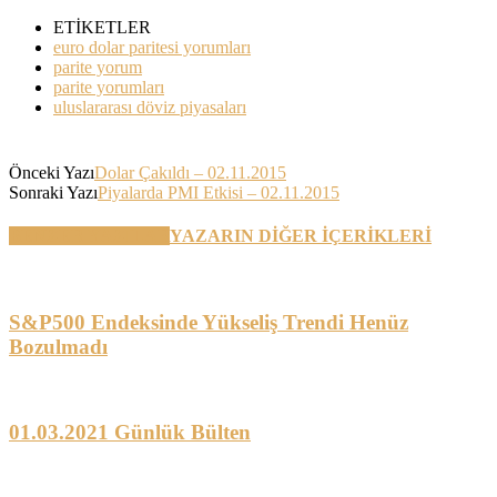
ETİKETLER
euro dolar paritesi yorumları
parite yorum
parite yorumları
uluslararası döviz piyasaları
Önceki Yazı
Dolar Çakıldı – 02.11.2015
Sonraki Yazı
Piyalarda PMI Etkisi – 02.11.2015
BENZER YAZILAR
YAZARIN DİĞER İÇERİKLERİ
S&P500 Endeksinde Yükseliş Trendi Henüz
Bozulmadı
01.03.2021 Günlük Bülten