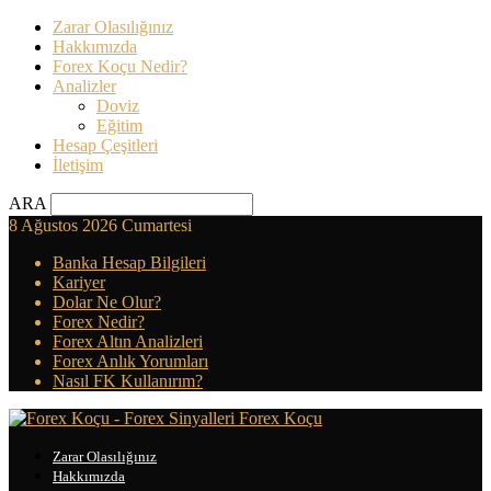
Zarar Olasılığınız
Hakkımızda
Forex Koçu Nedir?
Analizler
Doviz
Eğitim
Hesap Çeşitleri
İletişim
ARA
8 Ağustos 2026 Cumartesi
Banka Hesap Bilgileri
Kariyer
Dolar Ne Olur?
Forex Nedir?
Forex Altın Analizleri
Forex Anlık Yorumları
Nasıl FK Kullanırım?
Forex Koçu
Zarar Olasılığınız
Hakkımızda