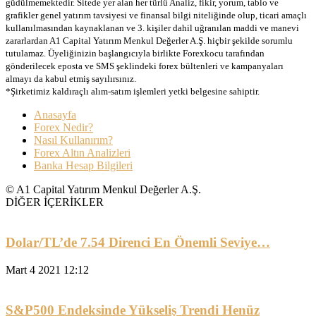
güdülmemektedir. Sitede yer alan her türlü Analiz, fikir, yorum, tablo ve
grafikler genel yatırım tavsiyesi ve finansal bilgi niteliğinde olup, ticari amaçlı
kullanılmasından kaynaklanan ve 3. kişiler dahil uğranılan maddi ve manevi
zararlardan A1 Capital Yatırım Menkul Değerler A.Ş. hiçbir şekilde sorumlu
tutulamaz. Üyeliğinizin başlangıcıyla birlikte Forexkocu tarafından
gönderilecek eposta ve SMS şeklindeki forex bültenleri ve kampanyaları
almayı da kabul etmiş sayılırsınız.
*Şirketimiz kaldıraçlı alım-satım işlemleri yetki belgesine sahiptir.
Anasayfa
Forex Nedir?
Nasıl Kullanırım?
Forex Altın Analizleri
Banka Hesap Bilgileri
© A1 Capital Yatırım Menkul Değerler A.Ş.
DİĞER İÇERİKLER
Dolar/TL’de 7.54 Direnci En Önemli Seviye…
Mart 4 2021 12:12
S&P500 Endeksinde Yükseliş Trendi Henüz