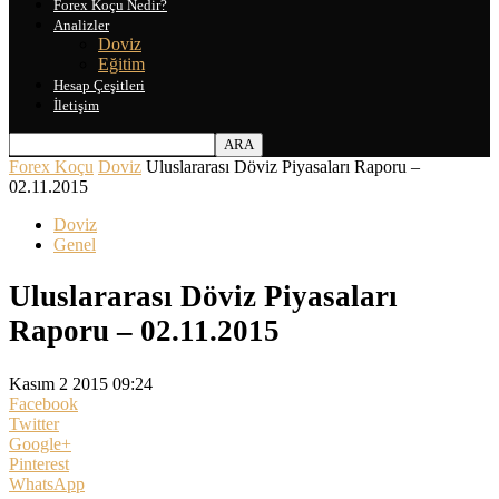
Forex Koçu Nedir?
Analizler
Doviz
Eğitim
Hesap Çeşitleri
İletişim
Forex Koçu
Doviz
Uluslararası Döviz Piyasaları Raporu –
02.11.2015
Doviz
Genel
Uluslararası Döviz Piyasaları
Raporu – 02.11.2015
Kasım 2 2015 09:24
Facebook
Twitter
Google+
Pinterest
WhatsApp