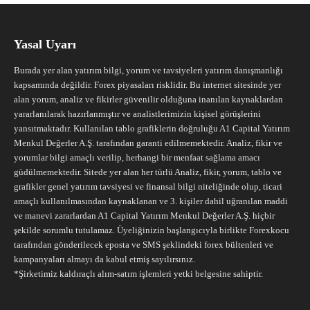
Yasal Uyarı
Burada yer alan yatırım bilgi, yorum ve tavsiyeleri yatırım danışmanlığı
kapsamında değildir. Forex piyasaları risklidir. Bu internet sitesinde yer
alan yorum, analiz ve fikirler güvenilir olduğuna inanılan kaynaklardan
yararlanılarak hazırlanmıştır ve analistlerimizin kişisel görüşlerini
yansıtmaktadır. Kullanılan tablo grafiklerin doğruluğu A1 Capital Yatırım
Menkul Değerler A.Ş. tarafından garanti edilmemektedir. Analiz, fikir ve
yorumlar bilgi amaçlı verilip, herhangi bir menfaat sağlama amacı
güdülmemektedir. Sitede yer alan her türlü Analiz, fikir, yorum, tablo ve
grafikler genel yatırım tavsiyesi ve finansal bilgi niteliğinde olup, ticari
amaçlı kullanılmasından kaynaklanan ve 3. kişiler dahil uğranılan maddi
ve manevi zararlardan A1 Capital Yatırım Menkul Değerler A.Ş. hiçbir
şekilde sorumlu tutulamaz. Üyeliğinizin başlangıcıyla birlikte Forexkocu
tarafından gönderilecek eposta ve SMS şeklindeki forex bültenleri ve
kampanyaları almayı da kabul etmiş sayılırsınız.
*Şirketimiz kaldıraçlı alım-satım işlemleri yetki belgesine sahiptir.