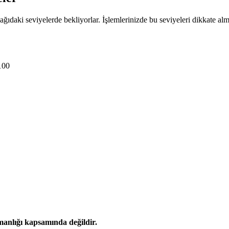
şağıdaki seviyelerde bekliyorlar. İşlemlerinizde bu seviyeleri dikkate al
100
şmanlığı kapsamında değildir.