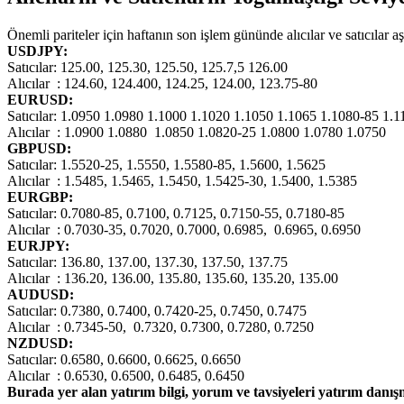
Önemli pariteler için haftanın son işlem gününde alıcılar ve satıcılar a
USDJPY:
Satıcılar: 125.00, 125.30, 125.50, 125.7,5 126.00
Alıcılar : 124.60, 124.400, 124.25, 124.00, 123.75-80
EURUSD:
Satıcılar: 1.0950 1.0980 1.1000 1.1020 1.1050 1.1065 1.1080-85 1.1
Alıcılar : 1.0900 1.0880 1.0850 1.0820-25 1.0800 1.0780 1.0750
GBPUSD:
Satıcılar: 1.5520-25, 1.5550, 1.5580-85, 1.5600, 1.5625
Alıcılar : 1.5485, 1.5465, 1.5450, 1.5425-30, 1.5400, 1.5385
EURGBP:
Satıcılar: 0.7080-85, 0.7100, 0.7125, 0.7150-55, 0.7180-85
Alıcılar : 0.7030-35, 0.7020, 0.7000, 0.6985, 0.6965, 0.6950
EURJPY:
Satıcılar: 136.80, 137.00, 137.30, 137.50, 137.75
Alıcılar : 136.20, 136.00, 135.80, 135.60, 135.20, 135.00
AUDUSD:
Satıcılar: 0.7380, 0.7400, 0.7420-25, 0.7450, 0.7475
Alıcılar : 0.7345-50, 0.7320, 0.7300, 0.7280, 0.7250
NZDUSD:
Satıcılar: 0.6580, 0.6600, 0.6625, 0.6650
Alıcılar : 0.6530, 0.6500, 0.6485, 0.6450
Burada yer alan yatırım bilgi, yorum ve tavsiyeleri yatırım danı