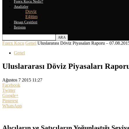
Forex Koçu Nedir?
Analizler
Doviz
Eğitim
Hesap Çeşitleri
İletişim
Forex Koçu
Genel
Uluslararası Döviz Piyasaları Raporu – 07.08.201
Genel
Uluslararası Döviz Piyasaları Rapor
Ağustos 7 2015 11:27
Facebook
Twitter
Google+
Pinterest
WhatsApp
Alıcıların ve Satıcıların Yoğunlaştığı Seviy