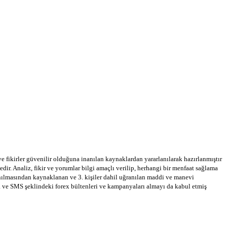
 ve fikirler güvenilir olduğuna inanılan kaynaklardan yararlanılarak hazırlanmıştır
dir. Analiz, fikir ve yorumlar bilgi amaçlı verilip, herhangi bir menfaat sağlama
llanılmasından kaynaklanan ve 3. kişiler dahil uğranılan maddi ve manevi
a ve SMS şeklindeki forex bültenleri ve kampanyaları almayı da kabul etmiş