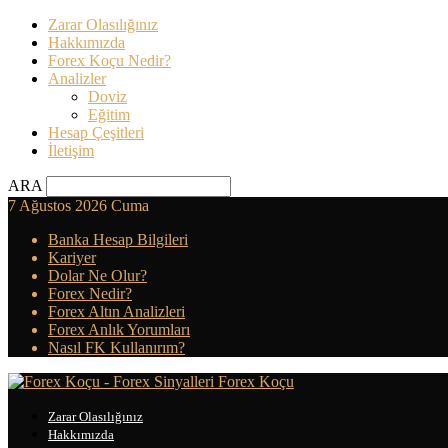
Zarar Olasılığınız
Hakkımızda
Forex Koçu Nedir?
Analizler
Doviz
Eğitim
Hesap Çeşitleri
İletişim
ARA
7 Ağustos 2026 Cuma
Banka Hesap Bilgileri
Kariyer
Dolar Ne Olur?
Forex Nedir?
Forex Altın Analizleri
Forex Anlık Yorumları
Nasıl FK Kullanırım?
Forex Koçu
Zarar Olasılığınız
Hakkımızda