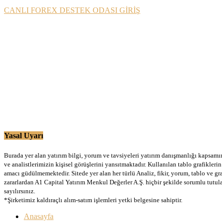
CANLI FOREX DESTEK ODASI GİRİŞ
Yasal Uyarı
Burada yer alan yatırım bilgi, yorum ve tavsiyeleri yatırım danışmanlığı kapsamınd
ve analistlerimizin kişisel görüşlerini yansıtmaktadır. Kullanılan tablo grafikler
amacı güdülmemektedir. Sitede yer alan her türlü Analiz, fikir, yorum, tablo ve gr
zararlardan A1 Capital Yatırım Menkul Değerler A.Ş. hiçbir şekilde sorumlu tutu
sayılırsınız.
*Şirketimiz kaldıraçlı alım-satım işlemleri yetki belgesine sahiptir.
Anasayfa