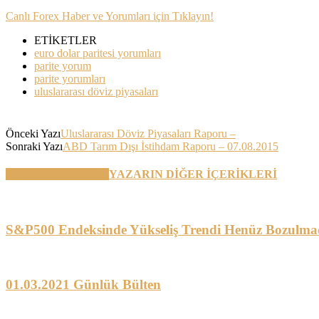
Canlı Forex Haber ve Yorumları için Tıklayın!
ETİKETLER
euro dolar paritesi yorumları
parite yorum
parite yorumları
uluslararası döviz piyasaları
Önceki Yazı
Uluslararası Döviz Piyasaları Raporu –
Sonraki Yazı
ABD Tarım Dışı İstihdam Raporu – 07.08.2015
BENZER YAZILAR
YAZARIN DİĞER İÇERİKLERİ
S&P500 Endeksinde Yükseliş Trendi Henüz Bozulma
01.03.2021 Günlük Bülten