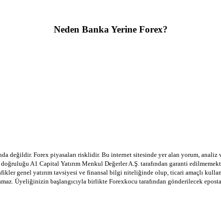
Neden Banka Yerine Forex?
a değildir. Forex piyasaları risklidir. Bu internet sitesinde yer alan yorum, analiz
in doğruluğu A1 Capital Yatırım Menkul Değerler A.Ş. tarafından garanti edilmemekte
afikler genel yatırım tavsiyesi ve finansal bilgi niteliğinde olup, ticari amaçlı ku
lamaz. Üyeliğinizin başlangıcıyla birlikte Forexkocu tarafından gönderilecek epost