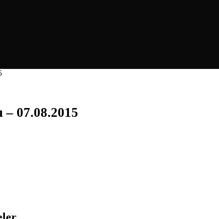
5
u – 07.08.2015
eler